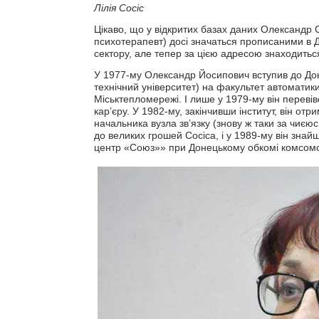
Лілія Сосіс
Цікаво, що у відкритих базах даних Олександр Со
психотерапевт) досі значаться прописаними в 
сектору, але тепер за цією адресою знаходиться
У 1977-му Олександр Йосипович вступив до Доне
технічний університет) на факультет автомати
Міськтепломережі. І лише у 1979-му він перевів
кар’єру. У 1982-му, закінчивши інститут, він от
начальника вузла зв’язку (знову ж таки за чиєю
до великих грошей Сосіса, і у 1989-му він знай
центр «Союз»» при Донецькому обкомі комсомол