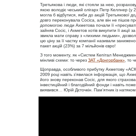
Третьякова і люди, які стояли за нею, розрахов
якою володіє чеський олігарх Петр Келлнер (у 2
могла б відбутися, якби до акцій Третьякової до
довго переконувала Сосіса, але він не пішов пр
допомогою люди Ахметова почали її «пресуват
зайняв Сосіс, і Ахметов хотів викупити її акції
звикла мати справу з «лихими людьми», дозволи
цю ціну за її частку компанії називали занижено
пакет акцій (23%) за 7 мільйонів євро!
З того моменту, як «Систем Кепітал Менеджме
мінливі схеми: то через
ЗАТ «Донгорбанк»
, то 
Щоправда, особливого прибутку Ахметову «АСКА
2009 році навіть з’явилася інформація, що Ах
його знову переконав Сосіс, для якого страхов
інвестиційний і благодійний фонди і навіть по
виявився… Юрій Дєточкін. Пам’ятник із натяком