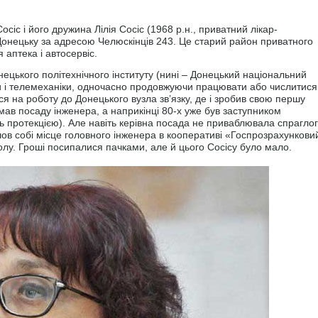
сіс і його дружина Лілія Сосіс (1968 р.н., приватний лікар-
Донецьку за адресою Челюскінців 243. Це старий район приватного
 аптека і автосервіс.
цького політехнічного інституту (нині – Донецький національний
ки і телемеханіки, одночасно продовжуючи працювати або числитися
ся на роботу до Донецького вузла зв’язку, де і зробив свою першу
римав посаду інженера, а наприкінці 80-х уже був заступником
сь протекцією). Але навіть керівна посада не приваблювала спрагло
шов собі місце головного інженера в кооперативі «Госпрозрахункови
у. Гроші посипалися пачками, але й цього Сосісу було мало.