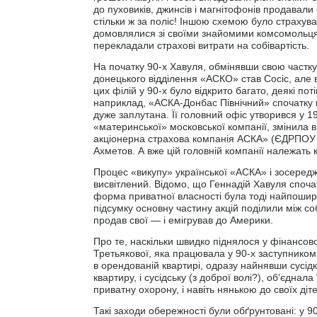
до пуховиків, джинсів і магнітофонів продавали
стільки ж за поліс! Іншою схемою було страхув
домовлялися зі своїми знайомими комсомольцям
перекладали страхові витрати на собівартість.
На початку 90-х Хавуля, обмінявши свою частк
донецького відділення «АСКО» став Сосіс, але 
цих філій у 90-х було відкрито багато, деякі по
наприклад, «АСКА-Донбас Північний» спочатку 
дуже заплутана. Її головний офіс утворився у 1
«материнської» московської компанії, змінила в 
акціонерна страхова компанія АСКА» (ЄДРПОУ 1
Ахметов. А вже цій головній компанії належать 
Процес «викупу» української «АСКА» і зосереджен
висвітлений. Відомо, що Геннадій Хавуля споча
форма приватної власності була тоді найпоширен
підсумку основну частину акцій поділили між с
продав свої — і емігрував до Америки.
Про те, наскільки швидко піднялося у фінансов
Третьякової, яка працювала у 90-х заступником 
в орендованій квартирі, одразу найнявши сусід
квартиру, і сусідську (з доброї волі?), об’єдна
приватну охорону, і навіть нянькою до своїх д
Такі заходи обережності були обґрунтовані: у 