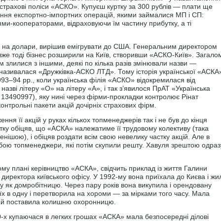
 страхові поліси «АСКО». Купуєш куртку за 300 рублів — плати ще
ання експортно-імпортних операцій, якими займалися МП і СП:
и-кооператорами, відраховуючи їм частину прибутку, а ті
у на долари, вирішив емігрувати до США. Генеральним директором
вже тоді бізнес розширили на Київ, створивши «АСКО-Київ». Загало
тім злилися з іншими, деякі по кілька разів змінювали назви —
називалася «Дружківка-АСКО ЛТД». Тому історія української «АСКА
993–94 рр., коли українська філія «АСКО» відокремилася від
назві літеру «О» на літеру «А», і так з’явилося ПрАТ «Українська
3490997), яку нині через фірми-прокладки контролює Рінат
контрольні пакети акцій дочірніх страхових фірм.
ня її акцій у руках кількох топменеджерів так і не був до кінця
тку обіцяв, що «АСКА» належатиме її трудовому колективу (така
ішою), і обіцяв роздати всім свою невелику частку акцій. Але в
обою топменеджери, які потім скупили решту. Хавуля зрештою одраз
ому плані керівництво «АСКА», свідчить приклад із життя Галини
директора київського офісу. У 1992-му вона приїхала до Києва і жи
ку як домробітницю. Через пару років вона викупила і орендовану
ла їх в одну і перетворила на хороми — за мірками того часу. Мала
ітей поставила колишню охоронницю.
90-х купаючася в легких грошах «АСКА» мала безпосередні ділові