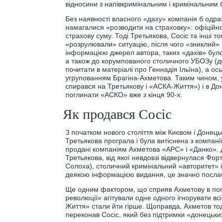
відносини з напівкримінальним і кримінальним б
Без наявності власного «даху» компанія б одраз
намагалися «розводити на страховку»: офіційно
страхову суму. Тоді Третьякова, Сосіс та інші
«розрулювали» ситуацію, після чого «зниклий»
інформацією джерел автора, таких «дахів» було 
а також до корумпованого столичного УБОЗу (д
почитати в матеріалі про Геннадія Ільїна), а ос
угрупованням Брагіна-Ахметова. Таким чином, 
спирався на Третьякову і «АСКА-Життя») і в До
поглинати «АСКО» вже з кінця 90-х.
Як продався Сосіс
З початком нового століття між Києвом і Донец
Третьякова програла і була витіснена з компан
продані компаніям Ахметова «АРС» і «Данко».
Третьякова, від якої невдовзі відвернулася Фор
Солоха), столичний кримінальний «авторитет» і
деякою інформацією видання, це значно послаб
Ще одним фактором, що сприяв Ахметову в по
революції» агітували одне одного ігнорувати вс
Життя» стали йти гірше. Щоправда, Ахметов тод
переконав Сосіс, який без підтримки «донецьких