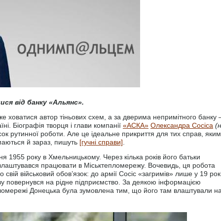
ся від банку «Альянс».
е ховатися автор тіньових схем, а за дверима непримітного банку
їні. Біографія творця і глави компанії
«АСКА»
Олександра Сосіса
(
сок рутинної роботи. Але це ідеальне прикриття для тих справ, яки
маються й зараз, пишуть
[гучні справи]
.
 1955 року в Хмельницькому. Через кілька років його батьки
 і влаштувався працювати в Міськтепломережу. Вочевидь, ця робота
 свій військовий обов’язок: до армії Сосіс «загримів» лише у 19 рок
нову повернувся на рідне підприємство. За деякою інформацією
епломережі Донецька була зумовлена тим, що його там влаштували н