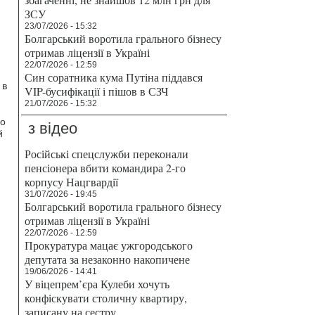
ЗСУ
23/07/2026 - 15:32
Болгарський воротила грального бізнесу
отримав ліцензії в Україні
22/07/2026 - 12:59
Син соратника кума Путіна піддався
 в
VIP-бусифікації і пішов в СЗЧ
21/07/2026 - 15:32
го
з відео
й
Російські спецслужби переконали
пенсіонера вбити командира 2-го
корпусу Нацгвардії
31/07/2026 - 19:45
Болгарський воротила грального бізнесу
отримав ліцензії в Україні
22/07/2026 - 12:59
Прокуратура мацає ужгородського
депутата за незаконно накопичене
19/06/2026 - 14:41
У віцепрем’єра Кулеби хочуть
конфіскувати столичну квартиру,
записану на сестру