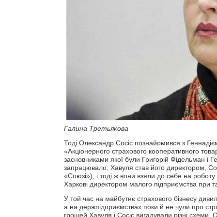
Галина Третьякова
Тоді Олександр Сосіс познайомився з Геннадієм
«Акціонерного страхового кооперативного това
засновниками якої були Григорій Фідельман і 
запрацювало: Хавуля став його директором, Сос
«Союзі»), і тоді ж вони взяли до себе на робот
Харкові директором малого підприємства при т
У той час на майбутнє страхового бізнесу диви
а на держпідприємствах поки й не чули про стр
грошей Хавуля і Сосіс вигадували різні схеми.