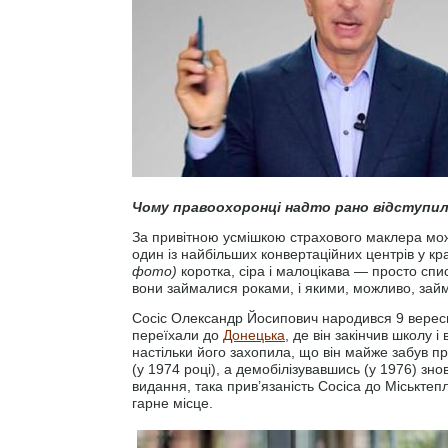
Чому правоохоронці надто рано відступили
За привітною усмішкою страхового маклера мож
один із найбільших конвертаційних центрів у кра
фото)
коротка, сіра і малoцікава — просто спи
вони займалися роками, і якими, можливо, зай
Сосіс Олександр Йосипович народився 9 вересня
переїхали до
Донецька
, де він закінчив школу
настільки його захопила, що він майже забув про
(у 1974 році), а демобілізувавшись (у 1976) з
видання, така прив’язаність Сосіса до Міськт
гарне місце.