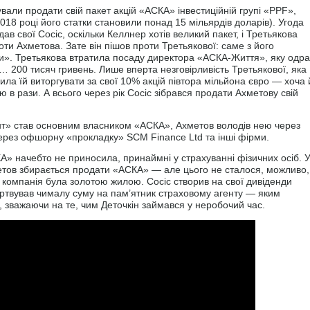
ували продати свій пакет акцій «АСКА» інвестиційній групі «PPF»,
018 році його статки становили понад 15 мільярдів доларів). Угода
дав свої Сосіс, оскільки Келлнер хотів великий пакет, і Третьякова
оти Ахметова. Зате він пішов проти Третьякової: саме з його
и». Третьякова втратила посаду директора «АСКА-Життя», яку одра
 за… 200 тисяч гривень. Лише вперта незговірливість Третьякової, яка
ла їй виторгувати за свої 10% акцій півтора мільйона євро — хоча 
ю в рази. А всього через рік Сосіс зібрався продати Ахметову свій
нт» став основним власником «АСКА», Ахметов володів нею через
через офшорну «прокладку» SCM Finance Ltd та інші фірми.
» начебто не приносила, принаймні у страхуванні фізичних осіб. 
метов збирається продати «АСКА» — але цього не сталося, можливо,
а компанія була золотою жилою. Сосіс створив на свої дивіденди
жертвував чималу суму на пам’ятник страховому агенту — яким
, зважаючи на те, чим Деточкін займався у неробочий час.