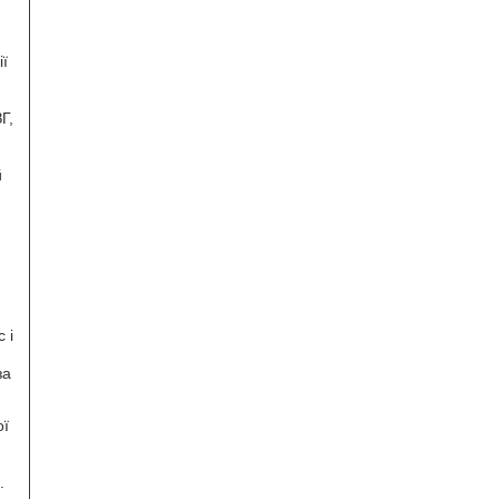
ії
Г,
й
 і
за
ої
.