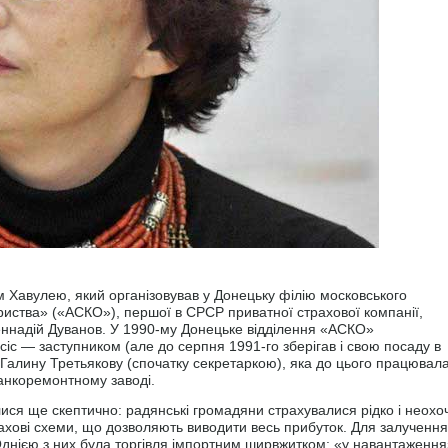
 Хавулею, який організовував у Донецьку філію московського
риства» («АСКО»), першої в СРСР приватної страхової компанії,
Геннадій Дуванов. У 1990-му Донецьке відділення «АСКО»
іс — заступником (але до серпня 1991-го зберігав і свою посаду в
у Галину Третьякову (спочатку секретаркою), яка до цього працювала
анкоремонтному заводі.
лися ще скептично: радянські громадяни страхувалися рідко і неохо
ахові схеми, що дозволяють виводити весь прибуток. Для залучення
 Однією з них була торгівля імпортним ширвжитком: «у навантаженн