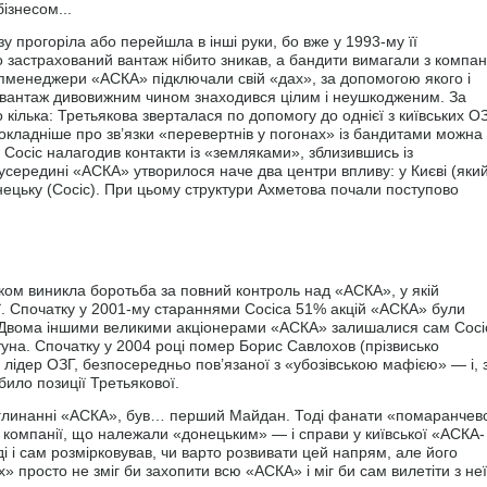
ізнесом...
у прогоріла або перейшла в інші руки, бо вже у 1993-му її
 застрахований вантаж нібито зникав, а бандити вимагали з компан
 топменеджери «АСКА» підключали свій «дах», за допомогою якого і
 вантаж дивовижним чином знаходився цілим і неушкодженим. За
кілька: Третьякова зверталася по допомогу до однієї з київських ОЗ
окладніше про зв’язки «перевертнів у погонах» із бандитами можна
ь Сосіс налагодив контакти із «земляками», зблизившись із
усередині «АСКА» утворилося наче два центри впливу: у Києві (яки
нецьку (Сосіс). При цьому структури Ахметова почали поступово
ьком виникла боротьба за повний контроль над «АСКА», у якій
ії. Спочатку у 2001-му стараннями Сосіса 51% акцій «АСКА» були
 Двома іншими великими акціонерами «АСКА» залишалися сам Сосіс
туна. Спочатку у 2004 році помер Борис Савлохов (прізвисько
 лідер ОЗГ, безпосередньо пов’язаної з «убозівською мафією» — і, 
ило позиції Третьякової.
глинанні «АСКА», був… перший Майдан. Тоді фанати «помаранчев
і компанії, що належали «донецьким» — і справи у київської «АСКА-
і і сам розмірковував, чи варто розвивати цей напрям, але його
» просто не зміг би захопити всю «АСКА» і міг би сам вилетіти з неї