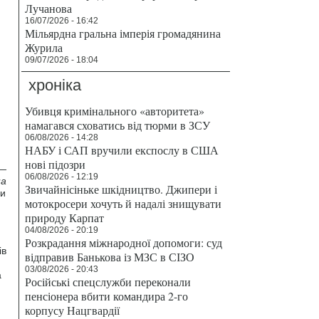
Лучанова
16/07/2026 - 16:42
Мільярдна гральна імперія громадянина
Журила
09/07/2026 - 18:04
хроніка
Убивця кримінального «авторитета»
намагався сховатись від тюрми в ЗСУ
06/08/2026 - 14:28
НАБУ і САП вручили експослу в США
нові підозри
 —
06/08/2026 - 12:19
на
Звичайнісіньке шкідництво. Джипери і
ми
мотокросери хочуть й надалі знищувати
природу Карпат
04/08/2026 - 20:19
Розкрадання міжнародної допомоги: суд
ів
відправив Банькова із МЗС в СІЗО
03/08/2026 - 20:43
а
Російські спецслужби переконали
пенсіонера вбити командира 2-го
корпусу Нацгвардії