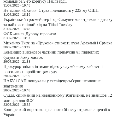
командира 2-го корпусу Нацгвардії
31/07/2026 - 19:45
Не тільки «Скеля». Страх і ненависть у 225-му ОШП
31/07/2026 - 18:19
Український гросмейстер Ігор Самуненков отримав відзнаку
за найкрасивіший хід на Titled Tuesday
31/07/2026 - 14:48
ФСБ «шиє» Дурову тероризм
31/07/2026 - 13:37
Михайло Ткач: за «Трухою» стирчать вуха Арахамії і Єрмака
30/07/2026 - 13:49
Командир військової частини примусив 83 підлеглих
будувати йому маєток
29/07/2026 - 21:38
Прокурор знімав інтимне відео у службовому кабінеті і
розсилав співробітницям суду
29/07/2026 - 17:09
НАБУ і САП пошукали у ексвіцепрем’єрки незаконне
збагачення
28/07/2026 - 19:48
Суддя, спійманий на незаконному збагаченні, не знайшов 12
млн грн для ЗСУ
23/07/2026 - 15:32
Болгарський воротила грального бізнесу отримав ліцензії в
Україні