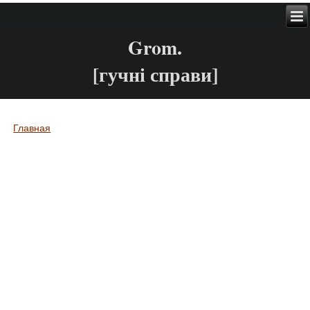
Grom.
[гучні справи]
Главная
Вы здесь