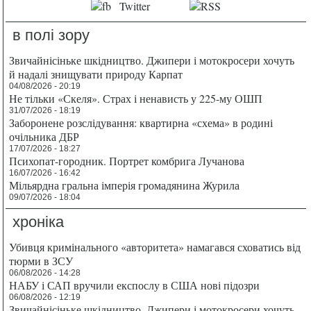
в полі зору
Звичайнісіньке шкідництво. Джипери і мотокросери хочуть
й надалі знищувати природу Карпат
04/08/2026 - 20:19
Не тільки «Скеля». Страх і ненависть у 225-му ОШП
31/07/2026 - 18:19
Заборонене розслідування: квартирна «схема» в родині
очільника ДБР
17/07/2026 - 18:27
Психопат-городник. Портрет комбрига Лучанова
16/07/2026 - 16:42
Мільярдна гральна імперія громадянина Журила
09/07/2026 - 18:04
хроніка
Убивця кримінального «авторитета» намагався сховатись від
тюрми в ЗСУ
06/08/2026 - 14:28
НАБУ і САП вручили експослу в США нові підозри
06/08/2026 - 12:19
Звичайнісіньке шкідництво. Джипери і мотокросери хочуть