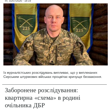
пт, 31/07/2026 - 18:19
Із журналістських розслідувань випливає, що у виплеканих
Сирським штурмових військах процвітає кричуще беззаконня.
Заборонене розслідування:
квартирна «схема» в родині
очільника ДБР