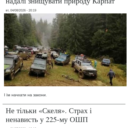
надалі знищувати природу Карпат
вт, 04/08/2026 - 20:19
І їм начхати на закони.
Не тільки «Скеля». Страх і
ненависть у 225-му ОШП