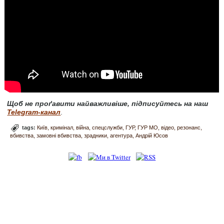
Щоб не проґавити найважливіше, підписуйтесь на наш
Telegram-канал
.
tags:
Київ
кримінал
війна
спецслужби
ГУР
ГУР МО
відео
резонанс
вбивства
замовні вбивства
зрадники
агентура
Андрій Юсов