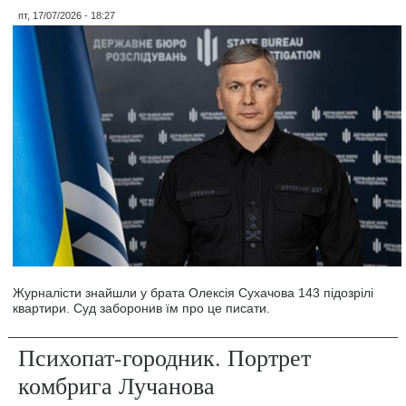
пт, 17/07/2026 - 18:27
Журналісти знайшли у брата Олексія Сухачова 143 підозрілі
квартири. Суд заборонив їм про це писати.
Психопат-городник. Портрет
комбрига Лучанова