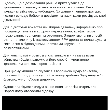
Відомо, що підозрюваний раніше притягувався до
кримінальної відповідальності за майнові злочини. Він є
колишнім військовослужбовцем. За даними Генпрокуратури,
чоловік володіє бойовим досвідом та навичками розвідувальної
діяльності
Для підготовки вбивства він збирав детальну інформацію про
посадовця: вивчав маршрути пересування, графік, місце
проживання, транспорт та оточення. Згодом визначив спосіб
вчинення злочину із застосуванням FPV-дрона та почав шукати
виконавця з відповідними навичками керування
безпілотниками.
Для конспірації у розмові зі спільником він називав план
убивства «будівництвом», а його спосіб – «повітряно-
крапельним шляхом через повітря».
При цьому киянин спілкувався з ворожкою щодо вбивства,
просячи її про допомогу, щоб «хлопці зробили “будівництво” і
благополучно поїхали додому».
Однак реалізувати задум він не встиг, чоловіка затримали.
Наразі йому оголосили підозру.