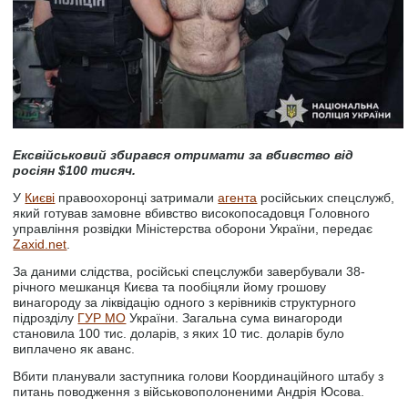
Ексвійськовий збирався отримати за вбивство від
росіян $100 тисяч.
У
Києві
правоохоронці затримали
агента
російських спецслужб,
який готував замовне вбивство високопосадовця Головного
управління розвідки Міністерства оборони України, передає
Zaxid.net
.
За даними слідства, російські спецслужби завербували 38-
річного мешканця Києва та пообіцяли йому грошову
винагороду за ліквідацію одного з керівників структурного
підрозділу
ГУР МО
України. Загальна сума винагороди
становила 100 тис. доларів, з яких 10 тис. доларів було
виплачено як аванс.
Вбити планували заступника голови Координаційного штабу з
питань поводження з військовополоненими Андрія Юсова.