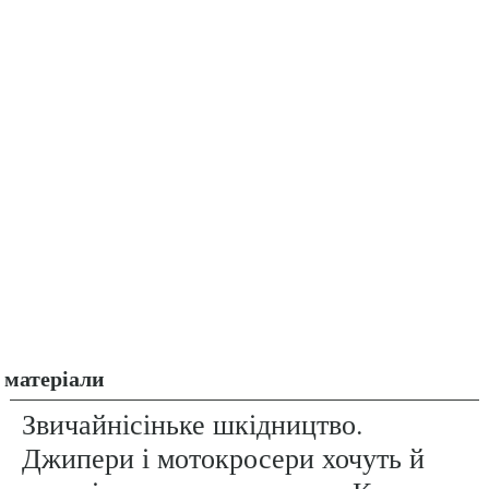
матеріали
Звичайнісіньке шкідництво.
Джипери і мотокросери хочуть й