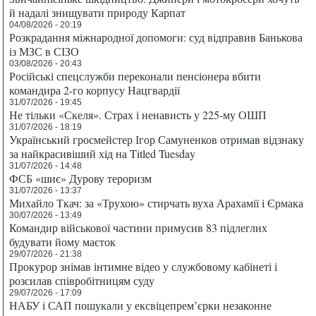
й надалі знищувати природу Карпат
04/08/2026 - 20:19
Розкрадання міжнародної допомоги: суд відправив Банькова
із МЗС в СІЗО
03/08/2026 - 20:43
Російські спецслужби переконали пенсіонера вбити
командира 2-го корпусу Нацгвардії
31/07/2026 - 19:45
Не тільки «Скеля». Страх і ненависть у 225-му ОШП
31/07/2026 - 18:19
Український гросмейстер Ігор Самуненков отримав відзнаку
за найкрасивіший хід на Titled Tuesday
31/07/2026 - 14:48
ФСБ «шиє» Дурову тероризм
31/07/2026 - 13:37
Михайло Ткач: за «Трухою» стирчать вуха Арахамії і Єрмака
30/07/2026 - 13:49
Командир військової частини примусив 83 підлеглих
будувати йому маєток
29/07/2026 - 21:38
Прокурор знімав інтимне відео у службовому кабінеті і
розсилав співробітницям суду
29/07/2026 - 17:09
НАБУ і САП пошукали у ексвіцепрем’єрки незаконне