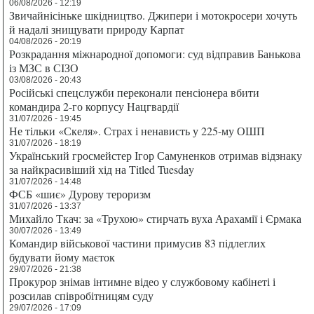
06/08/2026 - 12:19
Звичайнісіньке шкідництво. Джипери і мотокросери хочуть
й надалі знищувати природу Карпат
04/08/2026 - 20:19
Розкрадання міжнародної допомоги: суд відправив Банькова
із МЗС в СІЗО
03/08/2026 - 20:43
Російські спецслужби переконали пенсіонера вбити
командира 2-го корпусу Нацгвардії
31/07/2026 - 19:45
Не тільки «Скеля». Страх і ненависть у 225-му ОШП
31/07/2026 - 18:19
Український гросмейстер Ігор Самуненков отримав відзнаку
за найкрасивіший хід на Titled Tuesday
31/07/2026 - 14:48
ФСБ «шиє» Дурову тероризм
31/07/2026 - 13:37
Михайло Ткач: за «Трухою» стирчать вуха Арахамії і Єрмака
30/07/2026 - 13:49
Командир військової частини примусив 83 підлеглих
будувати йому маєток
29/07/2026 - 21:38
Прокурор знімав інтимне відео у службовому кабінеті і
розсилав співробітницям суду
29/07/2026 - 17:09