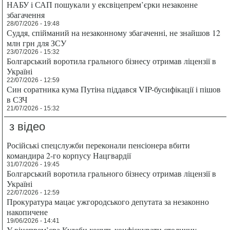
НАБУ і САП пошукали у ексвіцепрем’єрки незаконне
збагачення
28/07/2026 - 19:48
Суддя, спійманий на незаконному збагаченні, не знайшов 12
млн грн для ЗСУ
23/07/2026 - 15:32
Болгарський воротила грального бізнесу отримав ліцензії в
Україні
22/07/2026 - 12:59
Син соратника кума Путіна піддався VIP-бусифікації і пішов
в СЗЧ
21/07/2026 - 15:32
з відео
Російські спецслужби переконали пенсіонера вбити
командира 2-го корпусу Нацгвардії
31/07/2026 - 19:45
Болгарський воротила грального бізнесу отримав ліцензії в
Україні
22/07/2026 - 12:59
Прокуратура мацає ужгородського депутата за незаконно
накопичене
19/06/2026 - 14:41
У віцепрем’єра Кулеби хочуть конфіскувати столичну