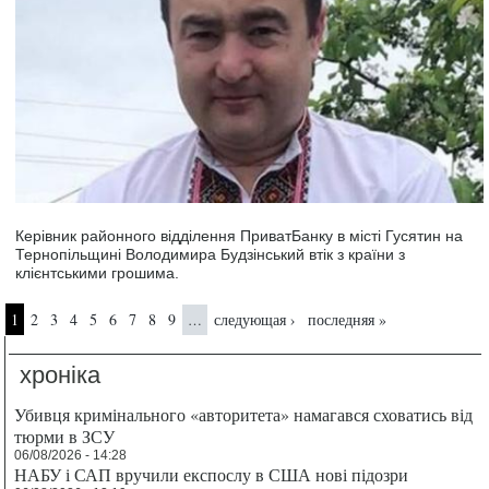
Керівник районного відділення ПриватБанку в місті Гусятин на
Тернопільщині Володимира Будзінський втік з країни з
клієнтськими грошима.
Страницы
1
2
3
4
5
6
7
8
9
следующая ›
последняя »
…
хроніка
Убивця кримінального «авторитета» намагався сховатись від
тюрми в ЗСУ
06/08/2026 - 14:28
НАБУ і САП вручили експослу в США нові підозри