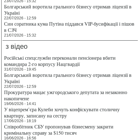
23/07/2026 - 15:32
Болгарський воротила грального бізнесу отримав ліцензії в
Україні
22/07/2026 - 12:59
Син соратника кума Путіна піддався VIP-бусифікації і пішов
в СЗЧ
21/07/2026 - 15:32
з відео
Російські спецслужби переконали пенсіонера вбити
командира 2-го корпусу Нацгвардії
31/07/2026 - 19:45
Болгарський воротила грального бізнесу отримав ліцензії в
Україні
22/07/2026 - 12:59
Прокуратура мацає ужгородського депутата за незаконно
накопичене
19/06/2026 - 14:41
У віцепрем’єра Кулеби хочуть конфіскувати столичну
квартиру, записану на сестру
17/06/2026 - 18:19
Співробітник СБУ пропонував бізнесмену закрити
кримінальну справу за $150 тисяч
16/06/2026 - 16:56