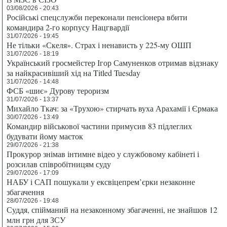
03/08/2026 - 20:43
Російські спецслужби переконали пенсіонера вбити
командира 2-го корпусу Нацгвардії
31/07/2026 - 19:45
Не тільки «Скеля». Страх і ненависть у 225-му ОШП
31/07/2026 - 18:19
Український гросмейстер Ігор Самуненков отримав відзнаку
за найкрасивіший хід на Titled Tuesday
31/07/2026 - 14:48
ФСБ «шиє» Дурову тероризм
31/07/2026 - 13:37
Михайло Ткач: за «Трухою» стирчать вуха Арахамії і Єрмака
30/07/2026 - 13:49
Командир військової частини примусив 83 підлеглих
будувати йому маєток
29/07/2026 - 21:38
Прокурор знімав інтимне відео у службовому кабінеті і
розсилав співробітницям суду
29/07/2026 - 17:09
НАБУ і САП пошукали у ексвіцепрем’єрки незаконне
збагачення
28/07/2026 - 19:48
Суддя, спійманий на незаконному збагаченні, не знайшов 12
млн грн для ЗСУ