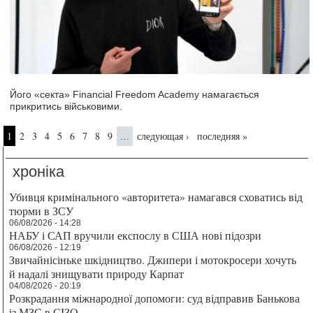
Його «секта» Financial Freedom Academy намагається
прикритись військовими.
Страницы
1
2
3
4
5
6
7
8
9
следующая ›
последняя »
…
хроніка
Убивця кримінального «авторитета» намагався сховатись від
тюрми в ЗСУ
06/08/2026 - 14:28
НАБУ і САП вручили експослу в США нові підозри
06/08/2026 - 12:19
Звичайнісіньке шкідництво. Джипери і мотокросери хочуть
й надалі знищувати природу Карпат
04/08/2026 - 20:19
Розкрадання міжнародної допомоги: суд відправив Банькова
із МЗС в СІЗО