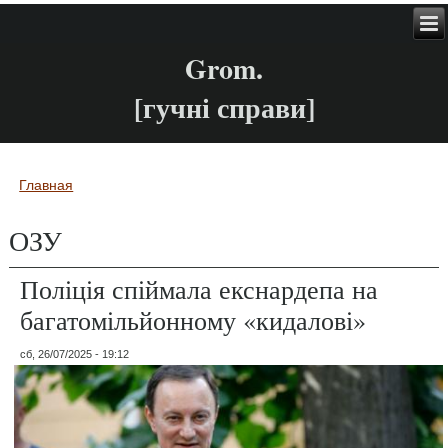
Grom.
[гучні справи]
Главная
Вы здесь
ОЗУ
Поліція спіймала екснардепа на
багатомільйонному «кидалові»
сб, 26/07/2025 - 19:12