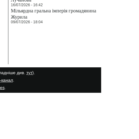
16/07/2026 - 16:42
Мільярдна гральна імперія громадянина
Журила
09/07/2026 - 18:04
кладніше див.
тут
).
-канал
.
ies
.