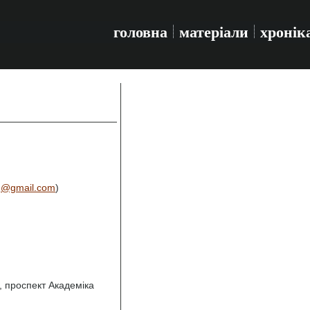
головна
матеріали
хронік
g@gmail.com
)
, проспект Академіка