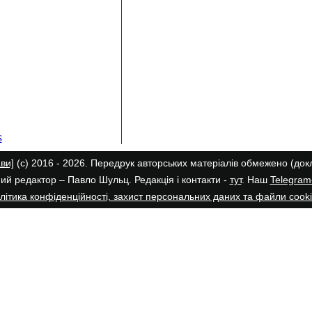
ави]
(с) 2016 - 2026. Передрук авторських матеріалів обмежено (до
ий редактор – Павло Шульц. Редакція і контакти -
тут
. Наш
Telegram
літика конфіденційності, захист персональних даних та файли cook