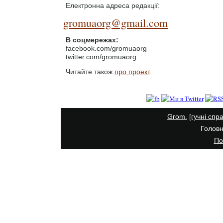
Електронна адреса редакції:
gromuaorg@gmail.com
В соцмережах:
facebook.com/gromuaorg
twitter.com/gromuaorg
Читайте також
про проект
.
Grom.
[гучні спр
Головн
По