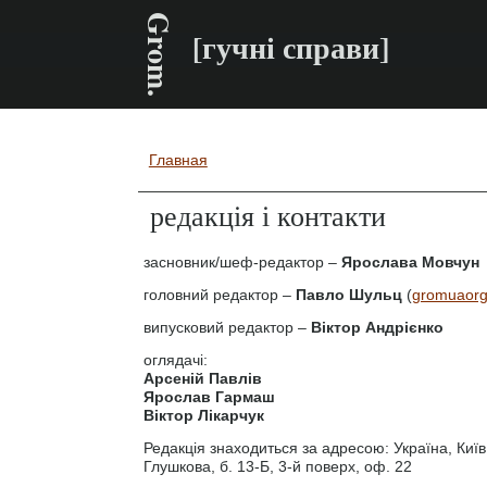
Grom.
[гучні справи]
Главная
Вы здесь
редакція і контакти
засновник/шеф-редактор –
Ярослава Мовчун
головний редактор –
Павло Шульц
(
gromuaor
випусковий редактор –
Віктор Андрієнко
оглядачі:
Арсеній Павлів
Ярослав Гармаш
Віктор Лікарчук
Редакція знаходиться за адресою: Україна, Київ
Глушкова, б. 13-Б, 3-й поверх, оф. 22