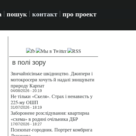
а
пошук
контакт
про проект
в полі зору
Звичайнісіньке шкідництво. Джипери і
мотокросери хочуть й надалі знищувати
природу Карпат
04/08/2026 - 20:19
Не тільки «Скеля». Страх і ненависть у
225-му ОШП
31/07/2026 - 18:19
Заборонене розслідування: квартирна
«схема» в родині очільника ДБР
17/07/2026 - 18:27
Психопат-городник. Портрет комбрига
Лучанова