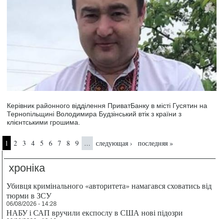
Керівник районного відділення ПриватБанку в місті Гусятин на
Тернопільщині Володимира Будзінський втік з країни з
клієнтськими грошима.
Страницы
1
2
3
4
5
6
7
8
9
следующая ›
последняя »
…
хроніка
Убивця кримінального «авторитета» намагався сховатись від
тюрми в ЗСУ
06/08/2026 - 14:28
НАБУ і САП вручили експослу в США нові підозри