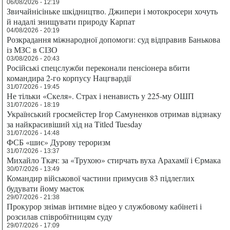
06/08/2026 - 12:19
Звичайнісіньке шкідництво. Джипери і мотокросери хочуть
й надалі знищувати природу Карпат
04/08/2026 - 20:19
Розкрадання міжнародної допомоги: суд відправив Банькова
із МЗС в СІЗО
03/08/2026 - 20:43
Російські спецслужби переконали пенсіонера вбити
командира 2-го корпусу Нацгвардії
31/07/2026 - 19:45
Не тільки «Скеля». Страх і ненависть у 225-му ОШП
31/07/2026 - 18:19
Український гросмейстер Ігор Самуненков отримав відзнаку
за найкрасивіший хід на Titled Tuesday
31/07/2026 - 14:48
ФСБ «шиє» Дурову тероризм
31/07/2026 - 13:37
Михайло Ткач: за «Трухою» стирчать вуха Арахамії і Єрмака
30/07/2026 - 13:49
Командир військової частини примусив 83 підлеглих
будувати йому маєток
29/07/2026 - 21:38
Прокурор знімав інтимне відео у службовому кабінеті і
розсилав співробітницям суду
29/07/2026 - 17:09