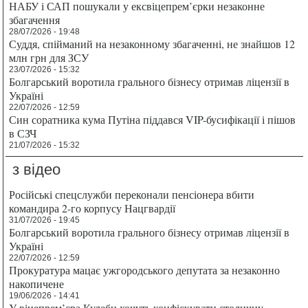
НАБУ і САП пошукали у ексвіцепрем’єрки незаконне
збагачення
28/07/2026 - 19:48
Суддя, спійманий на незаконному збагаченні, не знайшов 12
млн грн для ЗСУ
23/07/2026 - 15:32
Болгарський воротила грального бізнесу отримав ліцензії в
Україні
22/07/2026 - 12:59
Син соратника кума Путіна піддався VIP-бусифікації і пішов
в СЗЧ
21/07/2026 - 15:32
з відео
Російські спецслужби переконали пенсіонера вбити
командира 2-го корпусу Нацгвардії
31/07/2026 - 19:45
Болгарський воротила грального бізнесу отримав ліцензії в
Україні
22/07/2026 - 12:59
Прокуратура мацає ужгородського депутата за незаконно
накопичене
19/06/2026 - 14:41
У віцепрем’єра Кулеби хочуть конфіскувати столичну