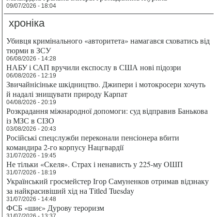
09/07/2026 - 18:04
хроніка
Убивця кримінального «авторитета» намагався сховатись від
тюрми в ЗСУ
06/08/2026 - 14:28
НАБУ і САП вручили експослу в США нові підозри
06/08/2026 - 12:19
Звичайнісіньке шкідництво. Джипери і мотокросери хочуть
й надалі знищувати природу Карпат
04/08/2026 - 20:19
Розкрадання міжнародної допомоги: суд відправив Банькова
із МЗС в СІЗО
03/08/2026 - 20:43
Російські спецслужби переконали пенсіонера вбити
командира 2-го корпусу Нацгвардії
31/07/2026 - 19:45
Не тільки «Скеля». Страх і ненависть у 225-му ОШП
31/07/2026 - 18:19
Український гросмейстер Ігор Самуненков отримав відзнаку
за найкрасивіший хід на Titled Tuesday
31/07/2026 - 14:48
ФСБ «шиє» Дурову тероризм
31/07/2026 - 13:37