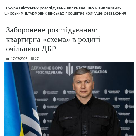
Із журналістських розслідувань випливає, що у виплеканих
Сирським штурмових військах процвітає кричуще беззаконня.
Заборонене розслідування:
квартирна «схема» в родині
очільника ДБР
пт, 17/07/2026 - 18:27