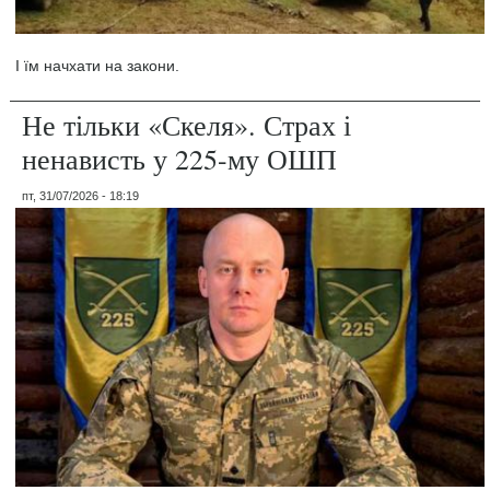
І їм начхати на закони.
Не тільки «Скеля». Страх і
ненависть у 225-му ОШП
пт, 31/07/2026 - 18:19