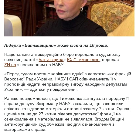
Лідерка «Батьківщини» може сісти на 10 років.
Національне антикорупційне бюро передало в суд справу
очільниці партії «
Батьківщина
»
Юлії Тимошенко
, передає
ZN.ua
з посиланням на НАБУ.
«Перед судом постане керівниця однієї з депутатських фракцій
Верховної Ради України. НАБУ і САП обвинувачують її у
пропозиції надати неправомірну вигоду народним депутатам
України», — йдеться у повідомленні.
Раніше повідомлялося, що Тимошенко затягувала передачу її
справи до суду. Зокрема, у НАБУ зазначили, що завершили
слідство та відкрили матеріали стороні захисту 7 квітня. Однак
щонайменше до 27 квітня лідерка депутатської фракції на
ознайомлення з матеріалами не з'являлася. Згодом Вищий
антикорупційний суд обмежив час для ознайомлення з
матеріалами справи.