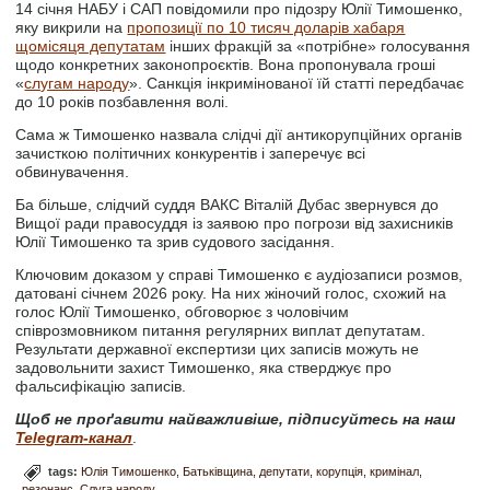
14 січня НАБУ і САП повідомили про підозру Юлії Тимошенко,
яку викрили на
пропозиції по 10 тисяч доларів хабаря
щомісяця депутатам
інших фракцій за «потрібне» голосування
щодо конкретних законопроєктів. Вона пропонувала гроші
«
слугам народу
». Санкція інкримінованої їй статті передбачає
до 10 років позбавлення волі.
Сама ж Тимошенко назвала слідчі дії антикорупційних органів
зачисткою політичних конкурентів і заперечує всі
обвинувачення.
Ба більше, слідчий суддя ВАКС Віталій Дубас звернувся до
Вищої ради правосуддя із заявою про погрози від захисників
Юлії Тимошенко та зрив судового засідання.
Ключовим доказом у справі Тимошенко є аудіозаписи розмов,
датовані січнем 2026 року. На них жіночий голос, схожий на
голос Юлії Тимошенко, обговорює з чоловічим
співрозмовником питання регулярних виплат депутатам.
Результати державної експертизи цих записів можуть не
задовольнити захист Тимошенко, яка стверджує про
фальсифікацію записів.
Щоб не проґавити найважливіше, підписуйтесь на наш
Telegram-канал
.
tags:
Юлія Тимошенко
Батьківщина
депутати
корупція
кримінал
резонанс
Слуга народу