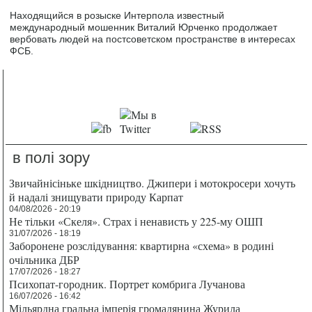
Находящийся в розыске Интерпола известный
международный мошенник Виталий Юрченко продолжает
вербовать людей на постсоветском пространстве в интересах
ФСБ.
в полі зору
Звичайнісіньке шкідництво. Джипери і мотокросери хочуть
й надалі знищувати природу Карпат
04/08/2026 - 20:19
Не тільки «Скеля». Страх і ненависть у 225-му ОШП
31/07/2026 - 18:19
Заборонене розслідування: квартирна «схема» в родині
очільника ДБР
17/07/2026 - 18:27
Психопат-городник. Портрет комбрига Лучанова
16/07/2026 - 16:42
Мільярдна гральна імперія громадянина Журила