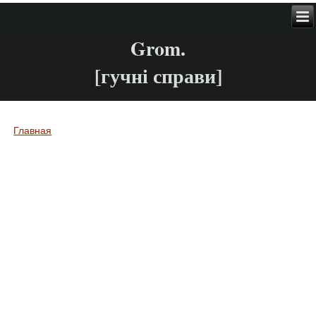
Grom.
[гучні справи]
Главная
Вы здесь