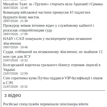
Михайло Ткач: за «Трухою» стирчать вуха Арахамії і Єрмака
30/07/2026 - 13:49
Командир військової частини примусив 83 підлеглих
будувати йому маєток
29/07/2026 - 21:38
Прокурор знімав інтимне відео у службовому кабінеті і
розсилав співробітницям суду
29/07/2026 - 17:09
НАБУ і САП пошукали у ексвіцепрем’єрки незаконне
збагачення
28/07/2026 - 19:48
Суддя, спійманий на незаконному збагаченні, не знайшов 12
млн грн для ЗСУ
23/07/2026 - 15:32
Болгарський воротила грального бізнесу отримав ліцензії в
Україні
22/07/2026 - 12:59
Син соратника кума Путіна піддався VIP-бусифікації і пішов
в СЗЧ
21/07/2026 - 15:32
з відео
Російські спецслужби переконали пенсіонера вбити