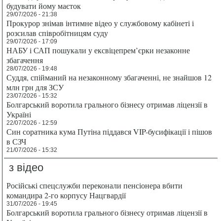
будувати йому маєток
29/07/2026 - 21:38
Прокурор знімав інтимне відео у службовому кабінеті і
розсилав співробітницям суду
29/07/2026 - 17:09
НАБУ і САП пошукали у ексвіцепрем’єрки незаконне
збагачення
28/07/2026 - 19:48
Суддя, спійманий на незаконному збагаченні, не знайшов 12
млн грн для ЗСУ
23/07/2026 - 15:32
Болгарський воротила грального бізнесу отримав ліцензії в
Україні
22/07/2026 - 12:59
Син соратника кума Путіна піддався VIP-бусифікації і пішов
в СЗЧ
21/07/2026 - 15:32
з відео
Російські спецслужби переконали пенсіонера вбити
командира 2-го корпусу Нацгвардії
31/07/2026 - 19:45
Болгарський воротила грального бізнесу отримав ліцензії в