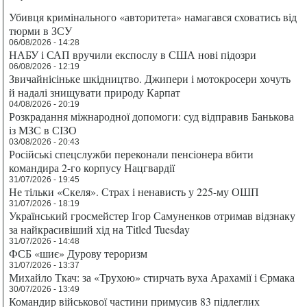
Убивця кримінального «авторитета» намагався сховатись від
тюрми в ЗСУ
06/08/2026 - 14:28
НАБУ і САП вручили експослу в США нові підозри
06/08/2026 - 12:19
Звичайнісіньке шкідництво. Джипери і мотокросери хочуть
й надалі знищувати природу Карпат
04/08/2026 - 20:19
Розкрадання міжнародної допомоги: суд відправив Банькова
із МЗС в СІЗО
03/08/2026 - 20:43
Російські спецслужби переконали пенсіонера вбити
командира 2-го корпусу Нацгвардії
31/07/2026 - 19:45
Не тільки «Скеля». Страх і ненависть у 225-му ОШП
31/07/2026 - 18:19
Український гросмейстер Ігор Самуненков отримав відзнаку
за найкрасивіший хід на Titled Tuesday
31/07/2026 - 14:48
ФСБ «шиє» Дурову тероризм
31/07/2026 - 13:37
Михайло Ткач: за «Трухою» стирчать вуха Арахамії і Єрмака
30/07/2026 - 13:49
Командир військової частини примусив 83 підлеглих