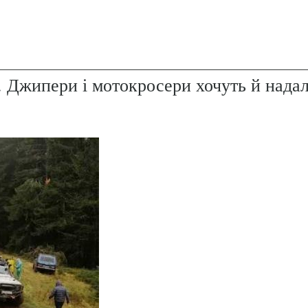
. Джипери і мотокросери хочуть й надал