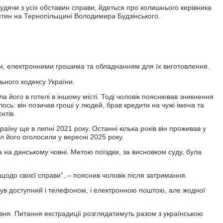
судячи з усіх обставин справи, йдеться про колишнього керівника
усятин на Тернопільщині Володимира Будзінського.
ми, електронними грошима та обладнанням для їх виготовлення.
ьного кодексу України.
ла його в готелі в іншому місті. Тоді чоловік пояснював зникнення
сь: він позичав гроші у людей, брав кредити на чужі імена та
нтів.
раїну ще в липні 2021 року. Останні кілька років він проживав у
л його оголосили у вересні 2025 року.
а на данському човні. Метою поїздки, за висновком суду, була
 щодо своєї справи”, – пояснив чоловік після затримання.
 був доступний і телефоном, і електронною поштою, але жодної
вня. Питання екстрадиції розглядатимуть разом з українською