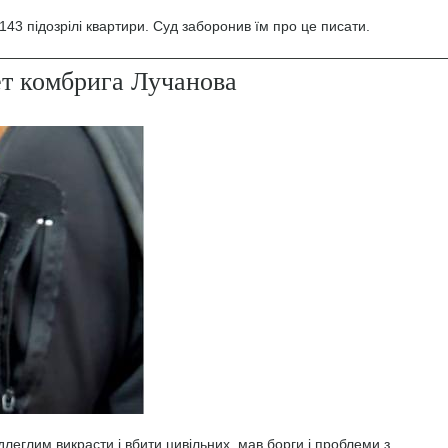
43 підозрілі квартири. Суд заборонив їм про це писати.
ет комбрига Лучанова
леглим викрасти і вбити цивільних, мав борги і проблеми з