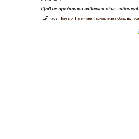
Щоб не проґавити найважливіше, підписуй
tags:
Норвегія
Німеччина
Тернопільська область
Гуся