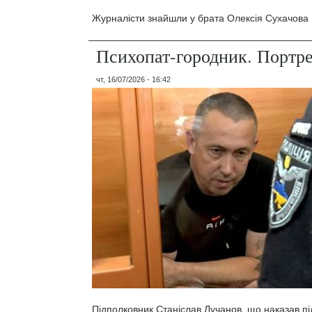
Журналісти знайшли у брата Олексія Сухачова 1
Психопат-городник. Портр
чт, 16/07/2026 - 16:42
Підполковник Станіслав Лучанов, що наказав під