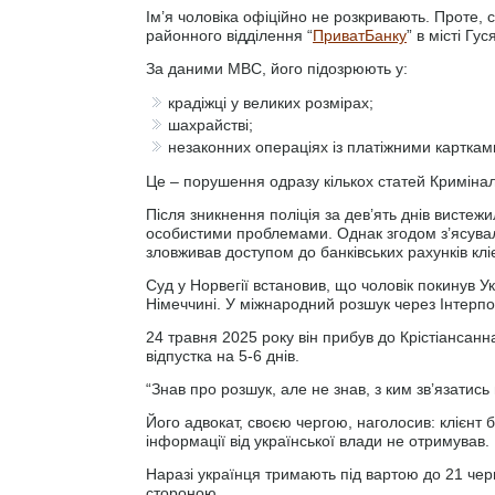
Ім’я чоловіка офіційно не розкривають. Проте, 
районного відділення “
ПриватБанку
” в місті Г
За даними МВС, його підозрюють у:
крадіжці у великих розмірах;
шахрайстві;
незаконних операціях із платіжними картка
Це – порушення одразу кількох статей Кримінал
Після зникнення поліція за дев’ять днів вистежи
особистими проблемами. Однак згодом з’ясувало
зловживав доступом до банківських рахунків кліє
Суд у Норвегії встановив, що чоловік покинув Ук
Німеччині. У міжнародний розшук через Інтерпо
24 травня 2025 року він прибув до Крістіансанн
відпустка на 5-6 днів.
“Знав про розшук, але не знав, з ким зв’язатись
Його адвокат, своєю чергою, наголосив: клієнт
інформації від української влади не отримував.
Наразі українця тримають під вартою до 21 чер
стороною.