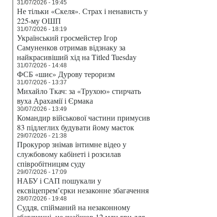
31/07/2026 - 19:45
Не тільки «Скеля». Страх і ненависть у
225-му ОШП
31/07/2026 - 18:19
Український гросмейстер Ігор
Самуненков отримав відзнаку за
найкрасивіший хід на Titled Tuesday
31/07/2026 - 14:48
ФСБ «шиє» Дурову тероризм
31/07/2026 - 13:37
Михайло Ткач: за «Трухою» стирчать
вуха Арахамії і Єрмака
30/07/2026 - 13:49
Командир військової частини примусив
83 підлеглих будувати йому маєток
29/07/2026 - 21:38
Прокурор знімав інтимне відео у
службовому кабінеті і розсилав
співробітницям суду
29/07/2026 - 17:09
НАБУ і САП пошукали у
ексвіцепрем’єрки незаконне збагачення
28/07/2026 - 19:48
Суддя, спійманий на незаконному
збагаченні, не знайшов 12 млн грн для