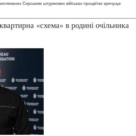
 виплеканих Сирським штурмових військах процвітає кричуще
квартирна «схема» в родині очільника