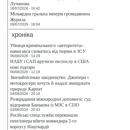
Лучанова
16/07/2026 - 16:42
Мільярдна гральна імперія громадянина
Журила
09/07/2026 - 18:04
хроніка
Убивця кримінального «авторитета»
намагався сховатись від тюрми в ЗСУ
06/08/2026 - 14:28
НАБУ і САП вручили експослу в США
нові підозри
06/08/2026 - 12:19
Звичайнісіньке шкідництво. Джипери і
мотокросери хочуть й надалі знищувати
природу Карпат
04/08/2026 - 20:19
Розкрадання міжнародної допомоги: суд
відправив Банькова із МЗС в СІЗО
03/08/2026 - 20:43
Російські спецслужби переконали
пенсіонера вбити командира 2-го
корпусу Нацгвардії