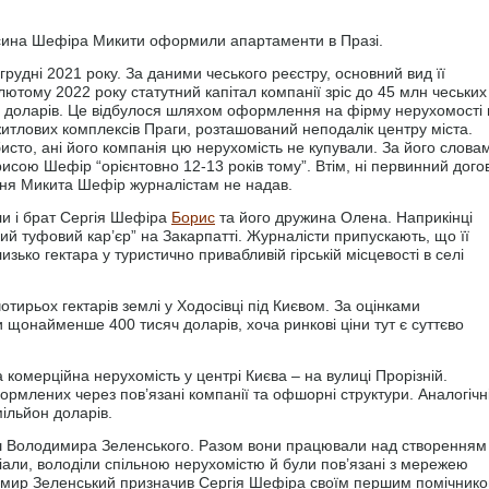
 сина Шефіра Микити оформили апартаменти в Празі.
рудні 2021 року. За даними чеського реєстру, основний вид її
 лютому 2022 року статутний капітал компанії зріс до 45 млн чеських
н доларів. Це відбулося шляхом оформлення на фірму нерухомості 
 житлових комплексів Праги, розташований неподалік центру міста.
исто, ані його компанія цю нерухомість не купували. За його слова
сою Шефір “орієнтовно 12-13 років тому”. Втім, ні первинний дого
ання Микита Шефір журналістам не надав.
ли і брат Сергія Шефіра
Борис
та його дружина Олена. Наприкінці
ий туфовий кар’єр” на Закарпатті. Журналісти припускають, що її
зько гектара у туристично привабливій гірській місцевості в селі
ирьох гектарів землі у Ходосівці під Києвом. За оцінками
ти щонайменше 400 тисяч доларів, хоча ринкові ціни тут є суттєво
омерційна нерухомість у центрі Києва – на вулиці Прорізній.
ормлених через пов’язані компанії та офшорні структури. Аналогічн
ільйон доларів.
риш Володимира Зеленського. Разом вони працювали над створенням
іали, володіли спільною нерухомістю й були пов’язані з мережею
имир Зеленський призначив Сергія Шефіра своїм першим помічник