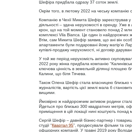
Шефіра придбала одразу 37 соток землі.
Окрім того, в лютому 2022 на чеську компанію
Компанію в Чехії Микита Шефір зареєстрував у г
діяльності – здача нерухомості в оренду. Уже в
крон, що на той момент становило понад 2 мл
комплексі Vila Bianca. Це один із найдорожчих
Втім, сам Микита Шефір заявив, що ані він особ
апартаменти були подаровані йому матір’ю Лари
купівлі-продажу нерухомості, ні договір дарув
У той же період нерухомість активно скуповува
2022 року жінка придбала компанію “Калинівськ
ключова цінність в земельній ділянці площею бли
Калини, що біля Тячева.
Також Олена Шефір стала власницею близько чот
журналістів, вартість цієї землі мала б станови
вищими.
Ймовірно ж найдорожчим активом родини стала к
Йдеться про близько 300 квадратних метрів, оф
приміщення в цій локації нині коштують понад м
Сергій Шефір – давній бізнес-партнер і това
студії “
Квартал 95
”, продюсували фільми та сер
офшорних компаній. У травні 2019 року Волод