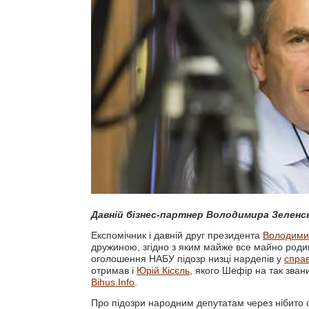
Давній бізнес-партнер Володимира Зеленськ
Експомічник і давній друг президента
Володими
дружиною, згідно з яким майже все майно родин
оголошення НАБУ підозр низці нардепів у
справ
отримав і
Юрій Кісєль
, якого Шефір на так звани
Bihus.Info
.
Про підозри народним депутатам через нібито 