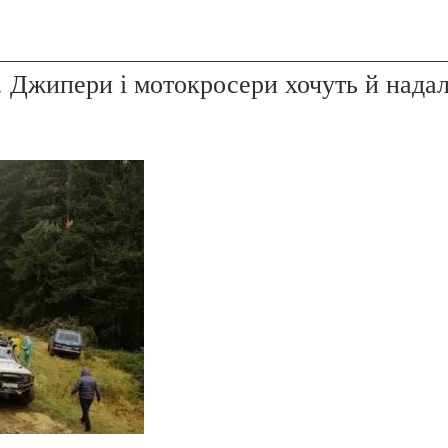
. Джипери і мотокросери хочуть й надал