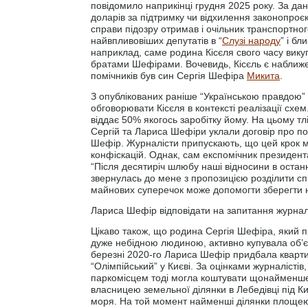
повідомило наприкінці грудня 2025 року. За дан
доларів за підтримку чи відхилення законопроєк
справи підозру отримав і очільник транспортног
найвпливовіших депутатів в “
Слузі народу
” і б
наприклад, саме родина Кісєля свого часу вику
братами Шефірами. Вочевидь, Кісєль є наближе
помічників був син Сергія Шефіра
Микита
.
З опублікованих раніше “Українською правдою” м
обговорювати Кісєля в контексті реалізації схе
віддає 50% якогось заробітку йому. На цьому тл
Сергій та Лариса Шефіри уклали договір про по
Шефір. Журналісти припускають, що цей крок мі
конфіскацій. Однак, сам експомічник президент
“Після десятиріч шлюбу наші відносини в остан
звернулась до мене з пропозицією розділити сп
майнових суперечок може допомогти зберегти
Лариса Шефір відповідати на запитання журналі
Цікаво також, що родина Сергія Шефіра, який 
дуже небідною людиною, активно купувала об’єк
березні 2020-го Лариса Шефір придбала кварти
“Олімпійський” у Києві. За оцінками журналісті
паркомісцем тоді могла коштувати щонайменше 
власницею земельної ділянки в Лебедівці під Киє
моря. На той момент найменші ділянки площею 