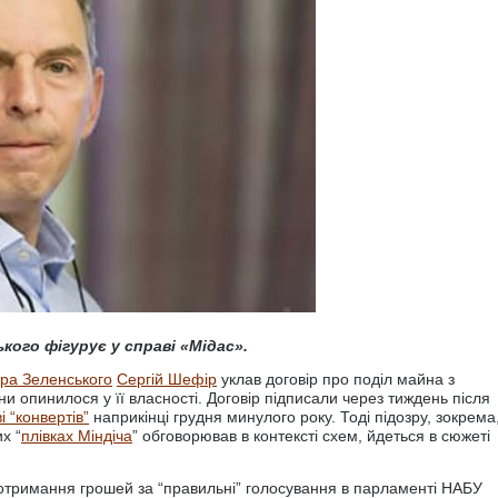
ого фігурує у справі «Мідас».
ра Зеленського
Сергій Шефір
уклав договір про поділ майна з
и опинилося у її власності. Договір підписали через тиждень після
і “конвертів”
наприкінці грудня минулого року. Тоді підозру, зокрема
х “
плівках Міндіча
” обговорював в контексті схем, йдеться в сюжеті
отримання грошей за “правильні” голосування в парламенті НАБУ