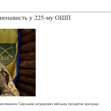
і ненависть у 225-му ОШП
 виплеканих Сирським штурмових військах процвітає кричуще