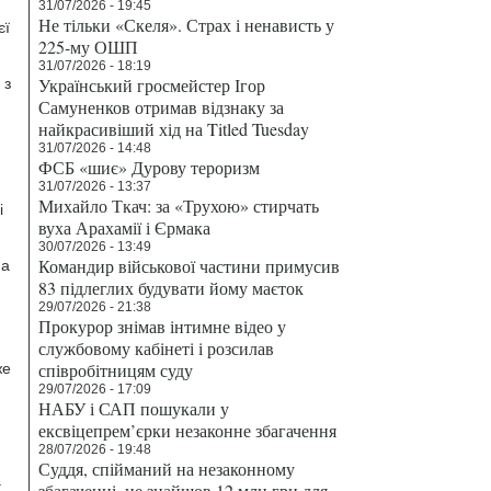
31/07/2026 - 19:45
Не тільки «Скеля». Страх і ненависть у
єї
225-му ОШП
31/07/2026 - 18:19
Український гросмейстер Ігор
 з
Самуненков отримав відзнаку за
найкрасивіший хід на Titled Tuesday
31/07/2026 - 14:48
ФСБ «шиє» Дурову тероризм
31/07/2026 - 13:37
Михайло Ткач: за «Трухою» стирчать
і
вуха Арахамії і Єрмака
30/07/2026 - 13:49
Командир військової частини примусив
на
83 підлеглих будувати йому маєток
29/07/2026 - 21:38
Прокурор знімав інтимне відео у
службовому кабінеті і розсилав
співробітницям суду
же
29/07/2026 - 17:09
НАБУ і САП пошукали у
ексвіцепрем’єрки незаконне збагачення
28/07/2026 - 19:48
Суддя, спійманий на незаконному
а
збагаченні, не знайшов 12 млн грн для