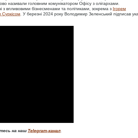
ово називали головним комунікатором Офісу з олігархами.
чі з впливовими бізнесменами та політиками, зокрема з
Ігорем
м Суркісом
. У березні 2024 року Володимир Зеленський підписав ук
тесь на наш
Telegram-канал
.