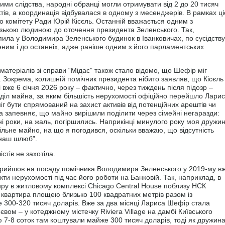
ими слідства, народні обранці могли отримувати від 2 до 20 тисяч
тів, а координація відбувалася в одному з месенджерів. В рамках ці
о комітету Ради Юрій Кісєль. Останній вважається одним з
лизькою людиною до оточення президента Зеленського. Так,
пила у Володимира Зеленського будинок в Іванковичах, по сусідству
ним і до останніх, адже раніше одним з його парламентських
атеріалів зі справи “Мідас” також стало відомо, що Шефір міг
м. Зокрема, колишній помічник президента нібито заявляв, що Кісєль
і вже 6 січня 2026 року – фактично, через тиждень після підозр –
діл майна, за яким більшість нерухомості офіційно перейшло Ларис
г бути спрямований на захист активів від потенційних арештів чи
а запевняє, що майно вирішили поділити через сімейні негаразди:
ні роки, на жаль, погіршились. Наприкінці минулого року моя дружи
ільне майно, на що я погодився, оскільки вважаю, що відсутність
 наш шлюб”.
стів не захотіла.
прийшов на посаду помічника Володимира Зеленського у 2019-му в
ти нерухомості під час його роботи на Банковій. Так, наприклад, в
ру в житловому комплексі Chicago Central House поблизу НСК
в, квартира площею близько 100 квадратних метрів разом із
300-320 тисяч доларів. Вже за два місяці Лариса Шефір стала
вом – у котеджному містечку Riviera Village на дамбі Київського
7-8 соток там коштували майже 300 тисяч доларів, тоді як дружин