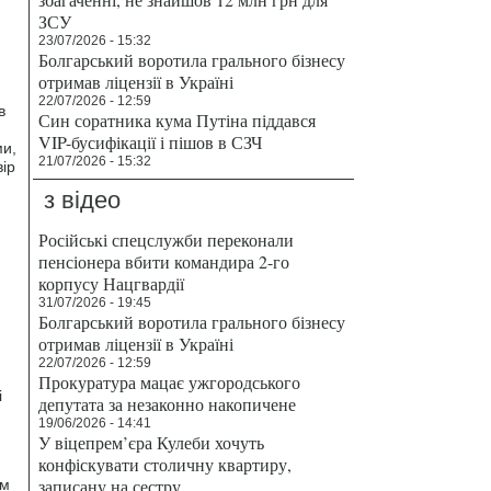
ЗСУ
23/07/2026 - 15:32
Болгарський воротила грального бізнесу
отримав ліцензії в Україні
22/07/2026 - 12:59
в
Син соратника кума Путіна піддався
VIP-бусифікації і пішов в СЗЧ
ми,
21/07/2026 - 15:32
вір
з відео
Російські спецслужби переконали
пенсіонера вбити командира 2-го
корпусу Нацгвардії
31/07/2026 - 19:45
Болгарський воротила грального бізнесу
отримав ліцензії в Україні
22/07/2026 - 12:59
Прокуратура мацає ужгородського
і
депутата за незаконно накопичене
19/06/2026 - 14:41
У віцепрем’єра Кулеби хочуть
конфіскувати столичну квартиру,
записану на сестру
ом