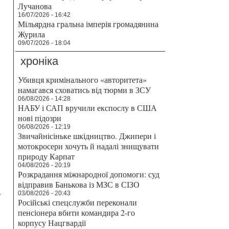
Лучанова
16/07/2026 - 16:42
Мільярдна гральна імперія громадянина
Журила
09/07/2026 - 18:04
хроніка
Убивця кримінального «авторитета»
намагався сховатись від тюрми в ЗСУ
06/08/2026 - 14:28
НАБУ і САП вручили експослу в США
нові підозри
06/08/2026 - 12:19
Звичайнісіньке шкідництво. Джипери і
мотокросери хочуть й надалі знищувати
природу Карпат
04/08/2026 - 20:19
Розкрадання міжнародної допомоги: суд
відправив Банькова із МЗС в СІЗО
,
03/08/2026 - 20:43
Російські спецслужби переконали
пенсіонера вбити командира 2-го
корпусу Нацгвардії