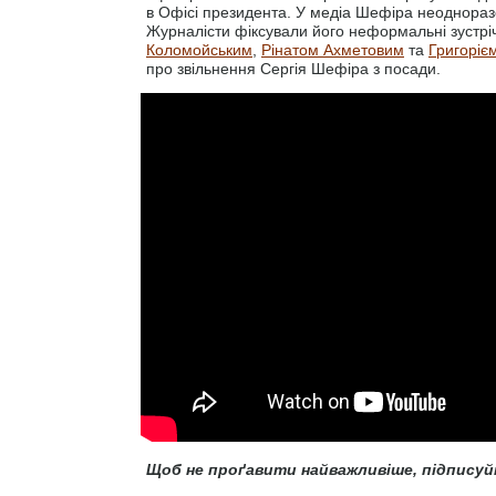
в Офісі президента. У медіа Шефіра неоднораз
Журналісти фіксували його неформальні зустрі
Коломойським
,
Рінатом Ахметовим
та
Григоріє
про звільнення Сергія Шефіра з посади.
Щоб не проґавити найважливіше, підписуй