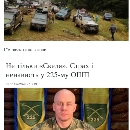
І їм начхати на закони.
Не тільки «Скеля». Страх і
ненависть у 225-му ОШП
пт, 31/07/2026 - 18:19