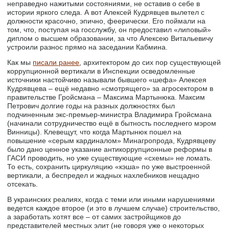
неправедно нажитыми состояниями, не оставив о себе в
истории яркого следа. А вот Алексей Кудрявцев вылетел с
должности красочно, эпично, феерически. Его поймали на
том, что, поступая на госслужбу, он предоставил «липовый»
диплом о высшем образовании, за что Алексею Витальевичу
устроили разнос прямо на заседании Кабмина.
Как мы
писали ранее
, архитектором до сих пор существующей
коррупционной вертикали в Инспекции осведомленные
источники настойчиво называли бывшего «шефа» Алексея
Кудрявцева – ещё недавно «смотрящего» за агросектором в
правительстве Гройсмана – Максима Мартынюка. Максим
Петрович долгие годы на разных должностях был
подчиненным экс-премьер-министра Владимира Гройсмана
(начинали сотрудничество ещё в бытность последнего мэром
Винницы). Клевещут, что когда Мартынюк пошел на
повышение «серым кардиналом» Минагропрода, Кудрявцеву
было дано ценное указание антикоррупционные реформы в
ГАСИ проводить, но уже существующие «схемы» не ломать.
То есть, сохранить циркуляцию «кэша» по уже выстроенной
вертикали, а беспредел и жадных нахлебников нещадно
отсекать.
В украинских реалиях, когда с теми или иными нарушениями
ведется каждое второе (и это в лучшем случае) строительство,
а заработать хотят все – от самих застройщиков до
представителей местных элит (не говоря уже о некоторых