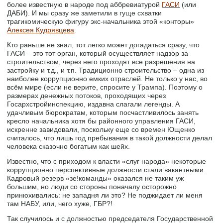
более известную в народе под аббревиатурой
ГАСИ
(или
ДАБИ). И мы сразу же заметили в гуще схватки
трагикомическую фигуру экс-начальника этой «конторы»
Алексея Кудрявцева
.
Кто раньше не знал, тот легко может догадаться сразу, что
ГАСИ – это тот орган, который осуществляет надзор за
строительством, через него проходят все разрешения на
застройку и т.д., и т.п. Традиционно строительство – одна из
наиболее коррупционно емких отраслей. Не только у нас, во
всём мире (если не верите, спросите у Трампа). Поэтому о
размерах денежных потоков, проходящих через
Госархстройинспекцию, издавна слагали легенды. А
удачливым бюрократам, которым посчастливилось занять
кресло начальника хотя бы районного управления ГАСИ,
искренне завидовали, поскольку еще со времен Ющенко
считалось, что лишь год пребывания в такой должности делал
человека сказочно богатым как шейх.
Известно, что с приходом к власти «слуг народа» некоторые
коррупционно перспективные должности стали вакантными.
Кадровый резерв «зе!команды» оказался не таким уж
большим, но люди со стороны поначалу осторожно
принюхивались: не западня ли это? Не поджидает ли меня
там НАБУ, или, чего хуже, ГБР?!
Так случилось и с должностью председателя Государственной