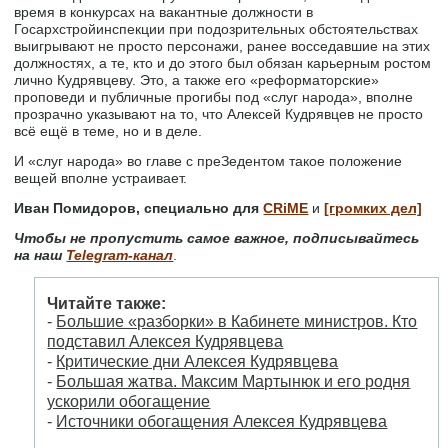
время в конкурсах на вакантные должности в
Госархстройинспекции при подозрительных обстоятельствах
выигрывают не просто персонажи, ранее восседавшие на этих
должностях, а те, кто и до этого был обязан карьерным ростом
лично Кудрявцеву. Это, а также его «реформаторские»
проповеди и публичные прогибы под «слуг народа», вполне
прозрачно указывают на то, что Алексей Кудрявцев не просто
всё ещё в теме, но и в деле.
И «слуг народа» во главе с преЗедентом такое положение
вещей вполне устраивает.
Иван Помидоров, специально для
CRiME
и
[громких дел]
Чтобы не пропустить самое важное, подписывайтесь
на наш
Telegram-канал
.
Читайте также:
-
Большие «разборки» в Кабинете министров. Кто
подставил Алексея Кудрявцева
-
Критические дни Алексея Кудрявцева
-
Большая жатва. Максим Мартынюк и его родня
ускорили обогащение
-
Источники обогащения Алексея Кудрявцева