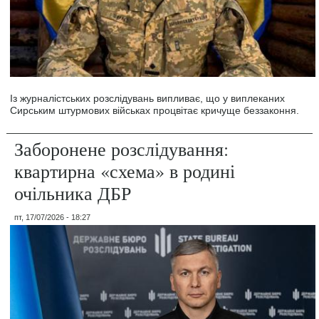
Із журналістських розслідувань випливає, що у виплеканих
Сирським штурмових військах процвітає кричуще беззаконня.
Заборонене розслідування:
квартирна «схема» в родині
очільника ДБР
пт, 17/07/2026 - 18:27