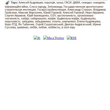
Tags:
Алексей Кудрявцев
корупція
гроші
ГАСИ
ДАБИ
скандал
скандали
інформаційні війни
Слуга народу
Зе!команда
Государственная архитектурно-
строительная инспекция
Госархстройинспекция
Александр Строкач
Владимир
Гройсман
Максим Мартынюк
Юрий Горовой
Алексей Горовой
Иван Аврамов
Сергея Аврамов
Юрій Іванющенко
ОЗУ
оргзлочинність
організована
злочинність
хабарі
хабарництво
мафія
будівельна мафія
будівництво
нерухомість
забудова
забудовники
откаты
компромат
Елена Кудрявцева
Корн ЛТД
Ян Табачник
Сергій Скуратовський
Дмитро Андрієвський
Ирина
Суслова
кримінал
лобби
лобізм
лоббисты
в полі зору