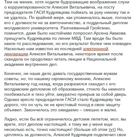
Тем не менее, хотя ходили будоражащие воображение слухи
о коррумпированности Алексея Витальевича, на посту
председателя ГАСИ Кудрявцева поймать за руку никому так и
не удалось. По крайней мере, как упоминалось выше, погнали
его с должности не за взяточничество, а поддельный диплом
молдавского университета. Разгневанный Гройсман,
помнится, даже было настойчиво попросил Арсена Авакова
прищучить Кудрявцева по линии МВД. Там вроде бы было
какое-то расследование, но его результат более чем очевиден.
Насколько нам известно из последней
электронной
декларации
Алексея Витальевича, некоторое время после
скандала он продолжал читать лекции в Национальной
академии внутренних дел.
Конечно, не наше дело давать государственным мужам
советы, но, по нашему скромному мнению, Алексею
Витальевичу год назад, когда разразился скандал с его
молдавским дипломом об образовании, стоило бы немного
пообижаться и тихо уйти, аккуратно прикрыв за собой дверь.
Однако кресло председателя ГАСИ стало Кудрявцеву так
дорого, что он чуть ли не крестовый поход в свою защиту
объявил. Закончилось это ожидаемо – смешно и жалко.
Ладно, если бы всё ограничилось детским лепетом, мол, вы
врете, этот диплом настоящий, к тому же у меня еще
несколько есть, точно настоящих! (больше об этом
тут
) Но,
цепляясь за должность, Алексей Кудрявцев подключил свои