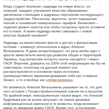
Когда студент возлагает надежды на новую власть, он,
пожалуй, ожидает улучшения качества образования,
увеличения стипендии и радужных перспектив последующего
трудоустройства. Пенсионер, вероятно, алчет повышения
пенсии и понижения коммунальных тарифов. Бизнесмен –
падения уровня налогов или чтобы госорганы просто оставили
его в покое. А какие надежды может связывать с новой
властью бывший чиновник?
Надежды на министерское кресло и доступ к финансовым
потокам – клевещут злопыхатели в адрес Алексея
Витальевича. И даже конкретизируют, что речь якобы идет о
кресле заместителя министра развития общин и территорий
Украины, под контролем которого нынче находятся «темы»
ГАСИ. Впрочем, доверять на 100% этой информации мы бы не
советовали, поскольку на данный момент она
распространяется в основном через источники,
преимущественно зарекомендовавшие себя как «сливные
бачки», а то и вообще как
«пятая колонна»
.
Но активность Алексея Витальевича указывает на то, что для
него история с Госархстройинспекцией совсем не в прошлом.
По крайней мере, невооруженным глазом видно, что Алексей
Кудрявцев раз за разом запускает не самые дешевые
информационные кампании в те моменты, когда возникает
какое-то движение вокруг ГАСИ. Кроме того, в последнее