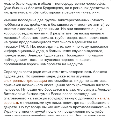
можно было ходить в обход – непосредственно через офис
(уже бывший) Алексея Кудрявцева, но в регионах достаточно
инструментов, чтобы саботировать решения «киевлян».
Именно последние две группы заинтересованных (отчасти
лоббисты и застройщики, в большинстве – местные элиты) во
многом оказались обделенными. Но они являются ещё и
хорошо осведомленными. В результате год назад начался
массовый вброс компромата, грубо говоря, всех против всех
на фоне продолжающегося тотального мздоимства на
«темах» ГАСИ. Но, несмотря на то, кем и по кому наносился
информационный удар, в большинстве случаев задевало,
прежде всего, Алексея Кудрявцева. Последний, по нашим
наблюдениям, тоже не гнушался черного «пиара»,
проплачивая вбросы компромата на недругов.
Справедливости ради стоит отметить осторожность Алексея
Кудрявцева. По крайней мере, даже если изучишь
электронные декларации
его семейства, нигде не заметишь
признаков незаконного обогащения этого кристально чистого
человека. Ну, разве что бросается в глаза, что супруга Алексея
Витальевича бизнес-вумен Елена после восхождения
благоверного на высокую государственную должность
начала
ворочать
миллионными суммами, несмотря на пребывание в
декрете. Но тут вроде бы как нет ничего противозаконного – в
Украине у многих мужей после их продвижения по службе
жены начинают зарабатывать миллионы. Это не аномалия,