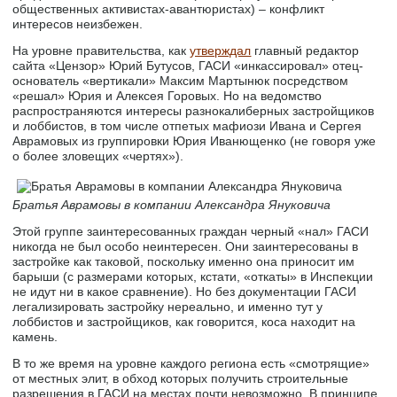
общественных активистах-авантюристах) – конфликт
интересов неизбежен.
На уровне правительства, как
утверждал
главный редактор
сайта «Цензор» Юрий Бутусов, ГАСИ «инкассировал» отец-
основатель «вертикали» Максим Мартынюк посредством
«решал» Юрия и Алексея Горовых. Но на ведомство
распространяются интересы разнокалиберных застройщиков
и лоббистов, в том числе отпетых мафиози Ивана и Сергея
Аврамовых из группировки Юрия Иванющенко (не говоря уже
о более зловещих «чертях»).
Братья Аврамовы в компании Александра Януковича
Этой группе заинтересованных граждан черный «нал» ГАСИ
никогда не был особо неинтересен. Они заинтересованы в
застройке как таковой, поскольку именно она приносит им
барыши (с размерами которых, кстати, «откаты» в Инспекции
не идут ни в какое сравнение). Но без документации ГАСИ
легализировать застройку нереально, и именно тут у
лоббистов и застройщиков, как говорится, коса находит на
камень.
В то же время на уровне каждого региона есть «смотрящие»
от местных элит, в обход которых получить строительные
разрешения в ГАСИ на местах почти невозможно. В принципе,