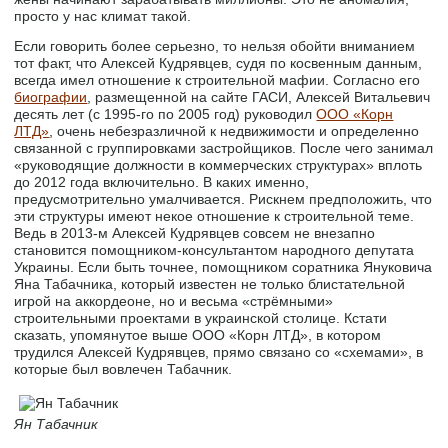
просто у нас климат такой.
Если говорить более серьезно, то нельзя обойти вниманием
тот факт, что Алексей Кудрявцев, судя по косвенным данным,
всегда имел отношение к строительной мафии. Согласно его
биографии
, размещенной на сайте ГАСИ, Алексей Витальевич
десять лет (с 1995-го по 2005 год) руководил
ООО «Корн
ЛТД»
, очень небезразличной к недвижимости и определенно
связанной с группировками застройщиков. После чего занимал
«руководящие должности в коммерческих структурах» вплоть
до 2012 года включительно. В каких именно,
предусмотрительно умалчивается. Рискнем предположить, что
эти структуры имеют некое отношение к строительной теме.
Ведь в 2013-м Алексей Кудрявцев совсем не внезапно
становится помощником-консультантом народного депутата
Украины. Если быть точнее, помощником соратника Януковича
Яна Табачника, который известен не только блистательной
игрой на аккордеоне, но и весьма «стрёмными»
строительными проектами в украинской столице. Кстати
сказать, упомянутое выше ООО «Корн ЛТД», в котором
трудился Алексей Кудрявцев, прямо связано со «схемами», в
которые был вовлечен Табачник.
Ян Табачник