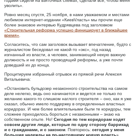
годами сидели на взяточных схемах, сделали всё, чтобы меня
уволить».
Ровно месяц спустя, 25 ноября, в нами уважаемом и местами
любимом интернет-издании «КиевVласть» мы прочли еще
более знаковое интервью Кудрявцева под заголовком
«Строительная реформа успешно финиширует в ближайшее
время»
.
Согласитесь, что сам заголовок вызывает впечатление, будто с
журналистом беседовал не какой-то «экс», год назад
изгнанный из власти, а человек, занимающий некую важную
должность и не просто проводящий реформы, а уже почти
доведший их до конца.
Процитируем избранный отрывок из прямой речи Алексея
Витальевича:
«Остановить бульдозер незаконного строительства на самом
деле нелегко, ведь оно начинается и ведется не только по
желанию какого-то слишком наглого строителя – оно, как я уже
сказал, обычно имело поддержку в определенных властных
коридорах. И чем более влиятельными были те коридоры, тем
сложнее приходилось бороться с незаконными – знаю на
собственном опыте. Но!
Сегодня по тем коридорам ходят
совсем другие люди, которые по одну сторону баррикад
и с гражданами, и с законом
. Повторюсь:
сегодня у меня
большие надежды на по-настоящему новую власть
».