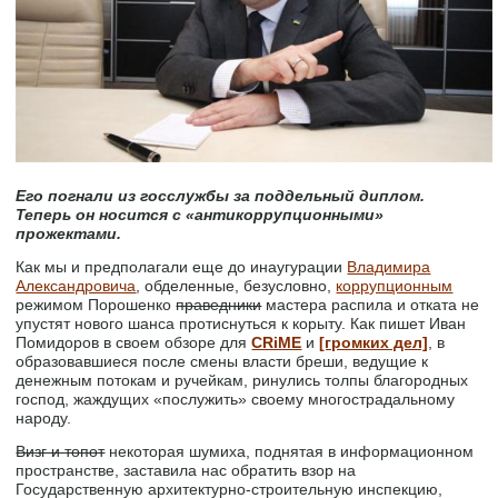
Его погнали из госслужбы за поддельный диплом.
Теперь он носится с «антикоррупционными»
прожектами.
Как мы и предполагали еще до инаугурации
Владимира
Александровича
, обделенные, безусловно,
коррупционным
режимом Порошенко
праведники
мастера распила и отката не
упустят нового шанса протиснуться к корыту. Как пишет Иван
Помидоров в своем обзоре для
CRiME
и
[громких дел]
, в
образовавшиеся после смены власти бреши, ведущие к
денежным потокам и ручейкам, ринулись толпы благородных
господ, жаждущих «послужить» своему многострадальному
народу.
Визг и топот
некоторая шумиха, поднятая в информационном
пространстве, заставила нас обратить взор на
Государственную архитектурно-строительную инспекцию,