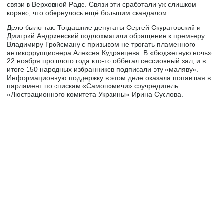
связи в Верховной Раде. Связи эти сработали уж слишком
коряво, что обернулось ещё большим скандалом.
Дело было так. Тогдашние депутаты Сергей Скуратовский и
Дмитрий Андриевский подлохматили обращение к премьеру
Владимиру Гройсману с призывом не трогать пламенного
антикоррупционера Алексея Кудрявцева. В «бюджетную ночь»
22 ноября прошлого года кто-то оббегал сессионный зал, и в
итоге 150 народных избранников подписали эту «маляву».
Информационную поддержку в этом деле оказала попавшая в
парламент по спискам «Самопомичи» соучредитель
«Люстрационного комитета Украины» Ирина Суслова.