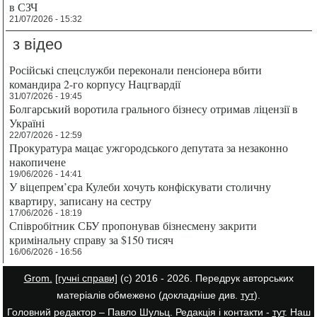
в СЗЧ
21/07/2026 - 15:32
з відео
Російські спецслужби переконали пенсіонера вбити
командира 2-го корпусу Нацгвардії
31/07/2026 - 19:45
Болгарський воротила грального бізнесу отримав ліцензії в
Україні
22/07/2026 - 12:59
Прокуратура мацає ужгородського депутата за незаконно
накопичене
19/06/2026 - 14:41
У віцепрем’єра Кулеби хочуть конфіскувати столичну
квартиру, записану на сестру
17/06/2026 - 18:19
Співробітник СБУ пропонував бізнесмену закрити
кримінальну справу за $150 тисяч
16/06/2026 - 16:56
Grom.
[гучні справи]
(с) 2016 - 2026. Передрук авторських
матеріалів обмежено (докладніше див.
тут
).
Головний редактор – Павло Шульц. Редакція і контакти -
тут
. Наш