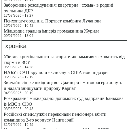
Заборонене розслідування: квартирна «схема» в родині
очільника ДБР
17/07/2026 - 18:27
Психопат-городник. Портрет комбрига Лучанова
16/07/2026 - 16:42
Мільярдна гральна імперія громадянина Журила
09/07/2026 - 18:04
хроніка
Убивця кримінального «авторитета» намагався сховатись від
тюрми в ЗСУ
06/08/2026 - 14:28
НАБУ і САП вручили експослу в США нові підозри
06/08/2026 - 12:19
Звичайнісіньке шкідництво. Джипери і мотокросери хочуть
й надалі знищувати природу Карпат
04/08/2026 - 20:19
Розкрадання міжнародної допомоги: суд відправив Банькова
із МЗС в СІЗО
03/08/2026 - 20:43
Російські спецслужби переконали пенсіонера вбити
командира 2-го корпусу Нацгвардії
31/07/2026 - 19:45