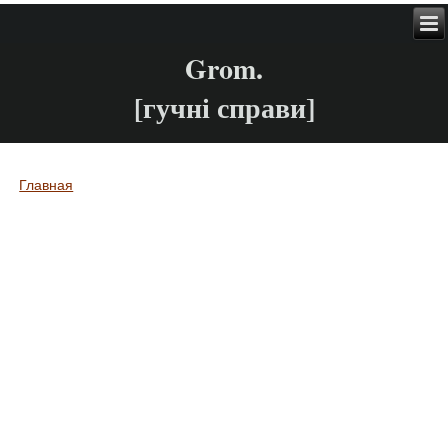
Grom.
[гучні справи]
Главная
Вы здесь