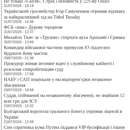
Не тільки «Скеля». Страх і ненависть у 225-му ОШП
31/07/2026 - 18:19
Український гросмейстер Ігор Самуненков отримав відзнаку
за найкрасивіший хід на Titled Tuesday
31/07/2026 - 14:48
ФСБ «шиє» Дурову тероризм
31/07/2026 - 13:37
Михайло Ткач: за «Трухою» стирчать вуха Арахамії і Єрмака
30/07/2026 - 13:49
Командир військової частини примусив 83 підлеглих
будувати йому маєток
29/07/2026 - 21:38
Прокурор знімав інтимне відео у службовому кабінеті і
розсилав співробітницям суду
29/07/2026 - 17:09
НАБУ і САП пошукали у ексвіцепрем’єрки незаконне
збагачення
28/07/2026 - 19:48
Суддя, спійманий на незаконному збагаченні, не знайшов 12
млн грн для ЗСУ
23/07/2026 - 15:32
Болгарський воротила грального бізнесу отримав ліцензії в
Україні
22/07/2026 - 12:59
Син соратника кума Путіна піддався VIP-бусифікації і пішов