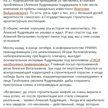
Из 37 подписантов-застройщиков 24 числились в списках
проблемных (Алексея Кудрявцева поддержали в том числе
компании из орбиты скандально известного
Анатолия
Войцеховского
). То есть, речь идет о тех, кто с большой долей
вероятности «заносил» в Государственную строительно-
архитектурную инспекцию.
В общем, ничем хорошим эта история не закончилась. Но
Алексей Кудрявцев не унывал и ждал. И вот спустя год, как
Алексей Витальевич получил пинок под зад, мы о нем снова
услышали.
Месяц назад, в конце октября, в информагентстве УНИАН,
принадлежащем (что немаловажно) Игорю Коломойскому,
небезразличному преЗеденту олигарху, выходит
основательное интервью Кудрявцева под заголовком
«ГАСИ
необходимо ликвидировать»
. Главный посыл программной
речи Алексея Витальевича: три года он неустанно боролся со
всепроникающей коррупцией в строительной отрасли, и когда
победа была так близка, коррумпированные «папередники» в
лице Гройсмана уволили Кудрявцева, дабы сохранить
преступные схемы и неправедные доходы.
«Возможно, до этого строительная мафия не очень верила в
наш успех, но после презентации всё стало слишком
реальным, - заявил Алексей Кудрявцев. - Когда всё заработало
и все увидели, что механизм – действенный, люди, которые