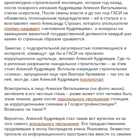
архитектурно-строительной инспекции, которая год назад,
после позорного изгнания Кудрявцева Алексея Витальевича,
слегка осиротела. После смены власти и до сих пор ГАСИ не
обзавелась полноценным председателем – её в статусе и.о.
возглавляет некто Александр Строкач, которого злопыхатели
упрямо называют
«человеком Кудрявцева», а конкурсы на
замещение вакантной государственной должности каждый раз
каким-то странным образом срываются.
Заметки, с подозрительной регулярностью появляющиеся в
интернете, клевещут: где бы в ГАСИ не пролезло
коррупционное щупальце, виноват Алексей Кудрявцев. Где-то
в регионах разрешили скандальное строительство – за этим
стоит Алексей Кудрявцев. Всплыла очередная строительная
«схема», запущенная еще при Викторе Кровавом – так это за
неё, мол-де, сам Алексей Кудрявцев
похлопотал
.
Всмотритесь в лицо Алексея Витальевича
(на фото выше)
,
загляните в его честные глаза – разве может этот человек быть
злым гением, даже после
скандального увольнения
стоящим
за коррупционными схемами в Госархстройинспекции?
Возможно ли такое?!
Вероятно, Алексей Кудрявцев стал таким вот жупелом из-за
того самого
эпохального увольнения
. Его предшественники,
орудовавшие в эпоху беспредела клана Януковича, безвестно
пропали из информационного пространства вместе со своими