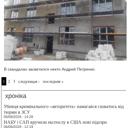
В скандалах засветился некто Андрей Петренко.
Страницы
1
2
3
следующая ›
последняя »
хроніка
Убивця кримінального «авторитета» намагався сховатись від
тюрми в ЗСУ
06/08/2026 - 14:28
НАБУ і САП вручили експослу в США нові підозри
06/08/2026 - 12:19