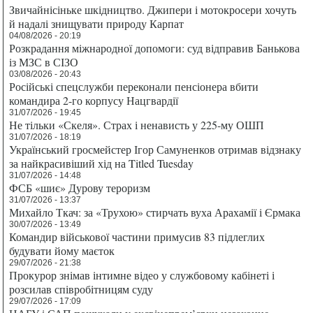
Звичайнісіньке шкідництво. Джипери і мотокросери хочуть
й надалі знищувати природу Карпат
04/08/2026 - 20:19
Розкрадання міжнародної допомоги: суд відправив Банькова
із МЗС в СІЗО
03/08/2026 - 20:43
Російські спецслужби переконали пенсіонера вбити
командира 2-го корпусу Нацгвардії
31/07/2026 - 19:45
Не тільки «Скеля». Страх і ненависть у 225-му ОШП
31/07/2026 - 18:19
Український гросмейстер Ігор Самуненков отримав відзнаку
за найкрасивіший хід на Titled Tuesday
31/07/2026 - 14:48
ФСБ «шиє» Дурову тероризм
31/07/2026 - 13:37
Михайло Ткач: за «Трухою» стирчать вуха Арахамії і Єрмака
30/07/2026 - 13:49
Командир військової частини примусив 83 підлеглих
будувати йому маєток
29/07/2026 - 21:38
Прокурор знімав інтимне відео у службовому кабінеті і
розсилав співробітницям суду
29/07/2026 - 17:09