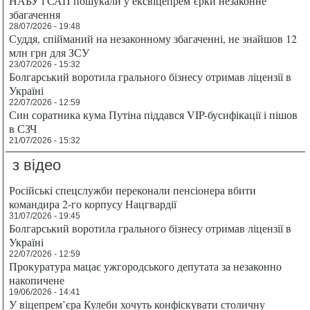
НАБУ і САП пошукали у ексвіцепрем’єрки незаконне
збагачення
28/07/2026 - 19:48
Суддя, спійманий на незаконному збагаченні, не знайшов 12
млн грн для ЗСУ
23/07/2026 - 15:32
Болгарський воротила грального бізнесу отримав ліцензії в
Україні
22/07/2026 - 12:59
Син соратника кума Путіна піддався VIP-бусифікації і пішов
в СЗЧ
21/07/2026 - 15:32
з відео
Російські спецслужби переконали пенсіонера вбити
командира 2-го корпусу Нацгвардії
31/07/2026 - 19:45
Болгарський воротила грального бізнесу отримав ліцензії в
Україні
22/07/2026 - 12:59
Прокуратура мацає ужгородського депутата за незаконно
накопичене
19/06/2026 - 14:41
У віцепрем’єра Кулеби хочуть конфіскувати столичну