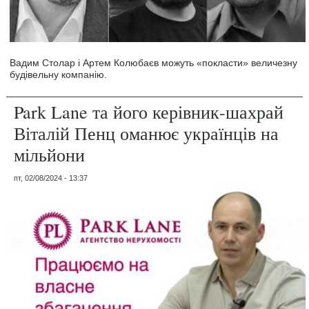
Вадим Столар і Артем Колюбаєв можуть «покласти» величезну
будівельну компанію.
Park Lane та його керівник-шахрай
Віталій Пенц оманює українців на
мільйони
пт, 02/08/2024 - 13:37