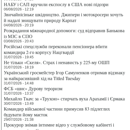
НАБУ і САП вручили експослу в США нові підозри
06/08/2026 - 12:19
Звичайнісіньке шкідництво. Джипери і мотокросери хочуть
й надалі знищувати природу Карпат
04/08/2026 - 20:19
Розкрадання міжнародної допомоги: суд відправив Банькова
із МЗС в СІЗО
03/08/2026 - 20:43
Російські спецслужби переконали пенсіонера вбити
командира 2-го корпусу Нацгвардії
31/07/2026 - 19:45
Не тільки «Скеля». Страх і ненависть у 225-му ОШП
31/07/2026 - 18:19
Український гросмейстер Ігор Самуненков отримав відзнаку
за найкрасивіший хід на Titled Tuesday
31/07/2026 - 14:48
ФСБ «шиє» Дурову тероризм
31/07/2026 - 13:37
Михайло Ткач: за «Трухою» стирчать вуха Арахамії і Єрмака
30/07/2026 - 13:49
Командир військової частини примусив 83 підлеглих
будувати йому маєток
29/07/2026 - 21:38
Прокурор знімав інтимне відео у службовому кабінеті і