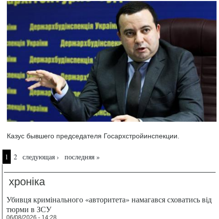
Казус бывшего председателя Госархстройинспекции.
Страницы
1
2
следующая ›
последняя »
хроніка
Убивця кримінального «авторитета» намагався сховатись від
тюрми в ЗСУ
06/08/2026 - 14:28