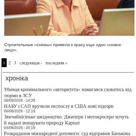
Строительные «схемы» привели к краху еще одно «новое
лицо».
Страницы
1
2
3
следующая ›
последняя »
хроніка
Убивця кримінального «авторитета» намагався сховатись від
тюрми в ЗСУ
06/08/2026 - 14:28
НАБУ і САП вручили експослу в США нові підозри
06/08/2026 - 12:19
Звичайнісіньке шкідництво. Джипери і мотокросери хочуть
й надалі знищувати природу Карпат
04/08/2026 - 20:19
Розкрадання міжнародної допомоги: суд відправив Банькова