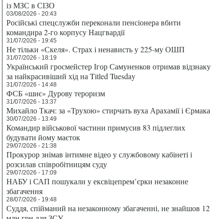
із МЗС в СІЗО
03/08/2026 - 20:43
Російські спецслужби переконали пенсіонера вбити
командира 2-го корпусу Нацгвардії
31/07/2026 - 19:45
Не тільки «Скеля». Страх і ненависть у 225-му ОШП
31/07/2026 - 18:19
Український гросмейстер Ігор Самуненков отримав відзнаку
за найкрасивіший хід на Titled Tuesday
31/07/2026 - 14:48
ФСБ «шиє» Дурову тероризм
31/07/2026 - 13:37
Михайло Ткач: за «Трухою» стирчать вуха Арахамії і Єрмака
30/07/2026 - 13:49
Командир військової частини примусив 83 підлеглих
будувати йому маєток
29/07/2026 - 21:38
Прокурор знімав інтимне відео у службовому кабінеті і
розсилав співробітницям суду
29/07/2026 - 17:09
НАБУ і САП пошукали у ексвіцепрем’єрки незаконне
збагачення
28/07/2026 - 19:48
Суддя, спійманий на незаконному збагаченні, не знайшов 12
млн грн для ЗСУ