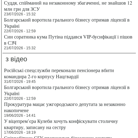
Суддя, спійманий на незаконному збагаченні, не знайшов 12
млн грн для ЗСУ
23/07/2026 - 15:32
Болгарський воротила грального бізнесу отримав ліцензії в
Україні
22/07/2026 - 12:59
Син соратника кума Путіна піддався VIP-бусифікації і пішов
в СЗЧ
21/07/2026 - 15:32
з відео
Російські спецслужби переконали пенсіонера вбити
командира 2-го корпусу Нацгвардії
31/07/2026 - 19:45
Болгарський воротила грального бізнесу отримав ліцензії в
Україні
22/07/2026 - 12:59
Прокуратура мацає ужгородського депутата за незаконно
накопичене
19/06/2026 - 14:41
У віцепрем’єра Кулеби хочуть конфіскувати столичну
квартиру, записану на сестру
17/06/2026 - 18:19
Співробітник СБУ пропонував бізнесмену закрити