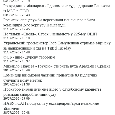
04/08/2026 - 20:19
Розкрадання міжнародної допомоги: суд відправив Банькова
із МЗС в СІЗО
03/08/2026 - 20:43
Російські спецслужби переконали пенсіонера вбити
командира 2-го корпусу Нацгвардії
31/07/2026 - 19:45
Не тільки «Скеля». Страх і ненависть у 225-му ОШП
31/07/2026 - 18:19
Український гросмейстер Ігор Самуненков отримав відзнаку
за найкрасивіший хід на Titled Tuesday
31/07/2026 - 14:48
ФСБ «шиє» Дурову тероризм
31/07/2026 - 13:37
Михайло Ткач: за «Трухою» стирчать вуха Арахамії і Єрмака
30/07/2026 - 13:49
Командир військової частини примусив 83 підлеглих
будувати йому маєток
29/07/2026 - 21:38
Прокурор знімав інтимне відео у службовому кабінеті і
розсилав співробітницям суду
29/07/2026 - 17:09
НАБУ і САП пошукали у ексвіцепрем’єрки незаконне
збагачення
28/07/2026 - 19:48