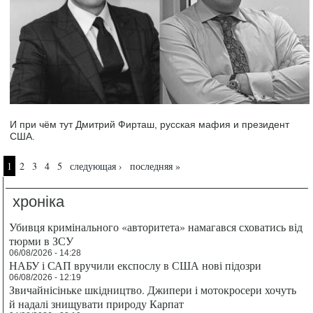
И при чём тут Дмитрий Фирташ, русская мафия и президент
США.
Страницы
1
2
3
4
5
следующая ›
последняя »
хроніка
Убивця кримінального «авторитета» намагався сховатись від
тюрми в ЗСУ
06/08/2026 - 14:28
НАБУ і САП вручили експослу в США нові підозри
06/08/2026 - 12:19
Звичайнісіньке шкідництво. Джипери і мотокросери хочуть
й надалі знищувати природу Карпат