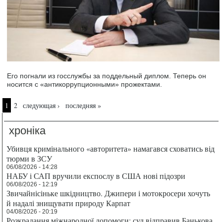
Его погнали из госслужбы за поддельный диплом. Теперь он
носится с «антикоррупционными» прожектами.
Страницы
1
2
следующая ›
последняя »
хроніка
Убивця кримінального «авторитета» намагався сховатись від
тюрми в ЗСУ
06/08/2026 - 14:28
НАБУ і САП вручили експослу в США нові підозри
06/08/2026 - 12:19
Звичайнісіньке шкідництво. Джипери і мотокросери хочуть
й надалі знищувати природу Карпат
04/08/2026 - 20:19
Розкрадання міжнародної допомоги: суд відправив Банькова