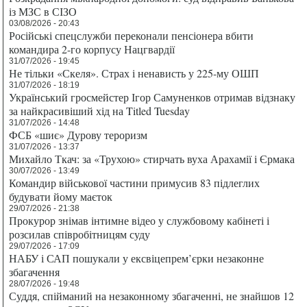
із МЗС в СІЗО
03/08/2026 - 20:43
Російські спецслужби переконали пенсіонера вбити
командира 2-го корпусу Нацгвардії
31/07/2026 - 19:45
Не тільки «Скеля». Страх і ненависть у 225-му ОШП
31/07/2026 - 18:19
Український гросмейстер Ігор Самуненков отримав відзнаку
за найкрасивіший хід на Titled Tuesday
31/07/2026 - 14:48
ФСБ «шиє» Дурову тероризм
31/07/2026 - 13:37
Михайло Ткач: за «Трухою» стирчать вуха Арахамії і Єрмака
30/07/2026 - 13:49
Командир військової частини примусив 83 підлеглих
будувати йому маєток
29/07/2026 - 21:38
Прокурор знімав інтимне відео у службовому кабінеті і
розсилав співробітницям суду
29/07/2026 - 17:09
НАБУ і САП пошукали у ексвіцепрем’єрки незаконне
збагачення
28/07/2026 - 19:48
Суддя, спійманий на незаконному збагаченні, не знайшов 12