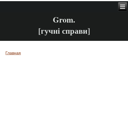
Grom.
[гучні справи]
Главная
Вы здесь