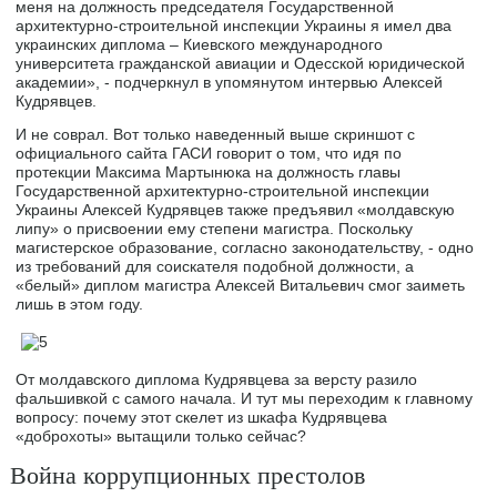
меня на должность председателя Государственной
архитектурно-строительной инспекции Украины я имел два
украинских диплома – Киевского международного
университета гражданской авиации и Одесской юридической
академии», - подчеркнул в упомянутом интервью Алексей
Кудрявцев.
И не соврал. Вот только наведенный выше скриншот с
официального сайта ГАСИ говорит о том, что идя по
протекции Максима Мартынюка на должность главы
Государственной архитектурно-строительной инспекции
Украины Алексей Кудрявцев также предъявил «молдавскую
липу» о присвоении ему степени магистра. Поскольку
магистерское образование, согласно законодательству, - одно
из требований для соискателя подобной должности, а
«белый» диплом магистра Алексей Витальевич смог заиметь
лишь в этом году.
От молдавского диплома Кудрявцева за версту разило
фальшивкой с самого начала. И тут мы переходим к главному
вопросу: почему этот скелет из шкафа Кудрявцева
«доброхоты» вытащили только сейчас?
Война коррупционных престолов