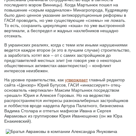
последнего мэром Винницы). Когда Мартынюк пошел на
повышение «серым кардиналом» Минагропрода, Кудрявцеву
было дано ценное указание антикоррупционные реформы в
ГАСИ проводить, но уже существующие «схемы» не ломать.
То есть, сохранить циркуляцию «кэша» по уже выстроенной
вертикали, а беспредел и жадных нахлебников нещадно
отсекать.
В украинских реалиях, когда с теми или иными нарушениями
ведется каждое второе (и это в лучшем случае) строительство,
а заработать хотят все – от с самих застройщиков до
представителей местных элит (не говоря уже о некоторых
общественных активистах-авантюристах) – конфликт
интересов неизбежен.
На уровне правительства, как
утверждает
главный редактор
сайта «Цензор» Юрий Бутусов, ГАСИ «инкассирует» отец-
основатель «вертикали» Максим Мартынюк посредством
«решал» Юрия и Алексея Горовых. Но на ведомство
распространяются интересы разнокалиберных застройщиков
и лоббистов вроде нардепа Артура Палатного, бизнесмена
Вадима Столара и отпетых мафиози Ивана и Сергея
Аврамовых из группировки Юрия Иванющенко (он же Юра
Енакиевский).