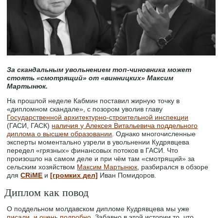
За скандальным увольнением топ-чиновника может
стоять «смотрящий» от «винницких» Максим
Мартынюк.
На прошлой неделе Кабмин поставил жирную точку в
«дипломном скандале», с позором уволив главу
Государственной архитектурно-строительной инспекции
(ГАСИ, ГАСК)
наличия у Алексея Витальевича поддельного
диплома о высшем образовании
. Однако многочисленные
эксперты моментально узрели в увольнении Кудрявцева
передел «грязных» финансовых потоков в ГАСИ. Что
произошло на самом деле и при чём там «смотрящий» за
сельским хозяйством
Максим Мартынюк
, разбирался в обзоре
для
CRiME
и
[громких дел]
Иван Помидоров.
Диплом как повод
О поддельном молдавском дипломе Кудрявцева мы уже
писали, и очень подробно
. Забавно в этой истории то, что