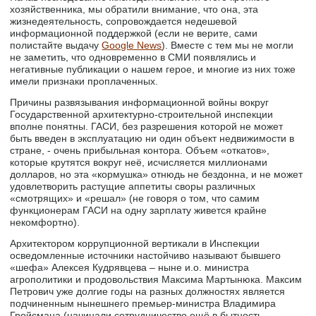
хозяйственника, мы обратили внимание, что она, эта
жизнедеятельность, сопровождается недешевой
информационной поддержкой (если не верите, сами
полистайте выдачу
Google News
). Вместе с тем мы не могли
не заметить, что одновременно в СМИ появлялись и
негативные публикации о нашем герое, и многие из них тоже
имели признаки проплаченных.
Причины развязывания информационной войны вокруг
Государственной архитектурно-строительной инспекции
вполне понятны. ГАСИ, без разрешения которой не может
быть введен в эксплуатацию ни один объект недвижимости в
стране, - очень прибыльная контора. Объем «откатов»,
которые крутятся вокруг неё, исчисляется миллионами
долларов, но эта «кормушка» отнюдь не бездонна, и не может
удовлетворить растущие аппетиты своры различных
«смотрящих» и «решал» (не говоря о том, что самим
функционерам ГАСИ на одну зарплату живется крайне
некомфортно).
Архитектором коррупционной вертикали в Инспекции
осведомленные источники настойчиво называют бывшего
«шефа» Алексея Кудрявцева – ныне и.о. министра
агрополитики и продовольствия Максима Мартынюка. Максим
Петрович уже долгие годы на разных должностях является
подчиненным нынешнего премьер-министра Владимира
Гройсмана (начинали сотрудничество ещё в бытность