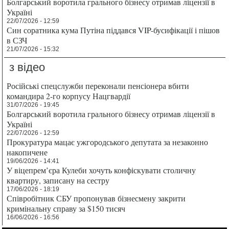
Болгарський воротила грального бізнесу отримав ліцензії в
Україні
22/07/2026 - 12:59
Син соратника кума Путіна піддався VIP-бусифікації і пішов
в СЗЧ
21/07/2026 - 15:32
з відео
Російські спецслужби переконали пенсіонера вбити
командира 2-го корпусу Нацгвардії
31/07/2026 - 19:45
Болгарський воротила грального бізнесу отримав ліцензії в
Україні
22/07/2026 - 12:59
Прокуратура мацає ужгородського депутата за незаконно
накопичене
19/06/2026 - 14:41
У віцепрем’єра Кулеби хочуть конфіскувати столичну
квартиру, записану на сестру
17/06/2026 - 18:19
Співробітник СБУ пропонував бізнесмену закрити
кримінальну справу за $150 тисяч
16/06/2026 - 16:56