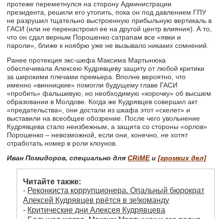
протеже переметнулся на сторону Администрации
президента, решили его утопить, пока он под давлением ГПУ
не разрушил тщательно выстроенную прибыльную вертикаль в
ГАСИ (или не перенастроил ее на другой центр влияния). А то,
что он сдал верным Порошенко сатрапам все «явки и
пароли», ближе к ноябрю уже не вызывало никаких сомнений.
Ранее протекция экс-шефа Максима Мартынюка
обеспечивала Алексею Кудрявцеву защиту от любой критики
за широкими плечами премьера. Вполне вероятно, что
именно «винницкие» помогли будущему главе ГАСИ
«пробить» фальшивую, но необходимую «корочку» об высшем
образовании в Молдове. Когда же Кудрявцев совершил акт
«предательства», они достали из шкафа этот «скелет» и
выставили на всеобщее обозрение. После чего увольнение
Кудрявцева стало неизбежным, а защита со стороны «орлов»
Порошенко – невозможной, если они, конечно, не хотят
отработать номер в роли клоунов.
Иван Помидоров, специально для
CRiME
и
[громких дел]
Читайте также:
-
Реконкиста коррупционера. Опальный бюрократ
Алексей Кудрявцев рвётся в зе!команду
-
Критические дни Алексея Кудрявцева