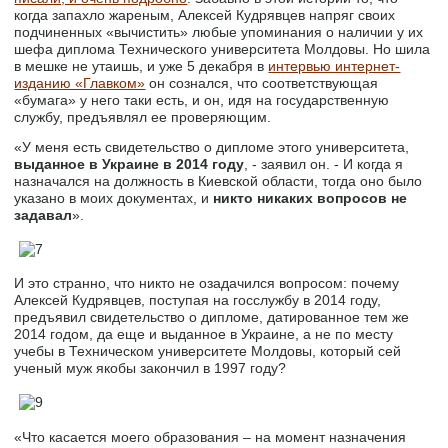
когда запахло жареным, Алексей Кудрявцев напряг своих
подчиненных «вычистить» любые упоминания о наличии у их
шефа диплома Технического университета Молдовы. Но шила
в мешке не утаишь, и уже 5 декабря в
интервью интернет-
изданию «Главком»
он сознался, что соответствующая
«бумага» у него таки есть, и он, идя на государственную
службу, предъявлял ее проверяющим.
«У меня есть свидетельство о дипломе этого университета,
выданное в Украине в 2014 году
, - заявил он. - И когда я
назначался на должность в Киевской области, тогда оно было
указано в моих документах, и
никто никаких вопросов не
задавал
».
И это странно, что никто не озадачился вопросом: почему
Алексей Кудрявцев, поступая на госслужбу в 2014 году,
предъявил свидетельство о дипломе, датированное тем же
2014 годом, да еще и выданное в Украине, а не по месту
учебы в Техническом университете Молдовы, который сей
ученый муж якобы закончил в 1997 году?
«Что касается моего образования – на момент назначения