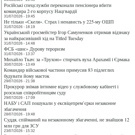
Російські спецслужби переконали пенсіонера вбити
командира 2-го корпусу Нацгвардії
31/07/2026 - 19:45
Не тільки «Скеля». Страх і ненависть у 225-му ОШП
31/07/2026 - 18:19
Український гросмейстер Ігор Самуненков отримав відзнаку
за найкрасивіший хід на Titled Tuesday
31/07/2026 - 14:48
ФСБ «шиє» Дурову тероризм
31/07/2026 - 13:37
Михайло Ткач: за «Трухою» стирчать вуха Арахамії і Єрмака
30/07/2026 - 13:49
Командир військової частини примусив 83 підлеглих
будувати йому маєток
29/07/2026 - 21:38
Прокурор знімав інтимне відео у службовому кабінеті і
розсилав співробітницям суду
29/07/2026 - 17:09
НАБУ і САП пошукали у ексвіцепрем’єрки незаконне
збагачення
28/07/2026 - 19:48
Суддя, спійманий на незаконному збагаченні, не знайшов 12
млн грн для ЗСУ
23/07/2026 - 15:32