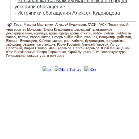
-
Большая жатва. Максим Мартынюк и его родня
ускорили обогащение
-
Источники обогащения Алексея Кудрявцева
Tags:
Максим Мартынюк
Алексей Кудрявцев
ГАСИ
ГАСК
Технический
университет Молдовы
Елена Кудрявцева
декларації
электронное
декларирование
корупція
гроші
брудні гроші
откаты
лобби
лобізм
лоббисты
хабарі
взятка
хабарництво
інформаційна війна
піар
PR
Владимир Гройсман
Вінниця
Винницкие
Кабинет министров
Кабмин
будівництво
нерухомість
забудова
решалы
смотрящие
Юрий Горовой
Алексей Горовой
Артур
Палатный
Вадим Столар
Иван Аврамов
Сергей Аврамов
Юрій Іванющенко
Юра Єнакієвський
Петро Порошенко
Юрий Луценко
ГПУ
Генпрокуратура
Генеральна прокуратура
в полі зору