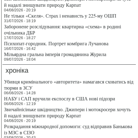
й надалі знищувати природу Карпат
04/08/2026 - 20:19
Не тільки «Скеля». Страх і ненависть у 225-му ОШП
31/07/2026 - 18:19
Заборонене розслідування: квартирна «схема» в родині
очільника ДБР
17/07/2026 - 18:27
Психопат-городник. Портрет комбрига Лучанова
16/07/2026 - 16:42
Мільярдна гральна імперія громадянина Журила
09/07/2026 - 18:04
хроніка
Убивця кримінального «авторитета» намагався сховатись від
тюрми в ЗСУ
06/08/2026 - 14:28
НАБУ і САП вручили експослу в США нові підозри
06/08/2026 - 12:19
Звичайнісіньке шкідництво. Джипери і мотокросери хочуть
й надалі знищувати природу Карпат
04/08/2026 - 20:19
Розкрадання міжнародної допомоги: суд відправив Банькова
із МЗС в СІЗО
03/08/2026 - 20:43