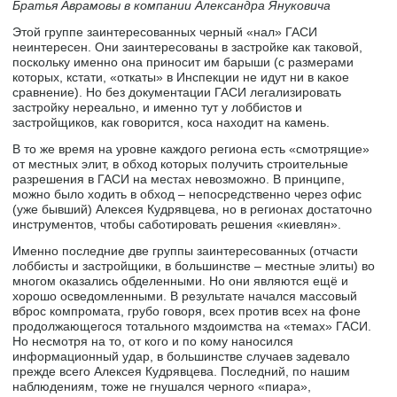
Братья Аврамовы в компании Александра Януковича
Этой группе заинтересованных черный «нал» ГАСИ
неинтересен. Они заинтересованы в застройке как таковой,
поскольку именно она приносит им барыши (с размерами
которых, кстати, «откаты» в Инспекции не идут ни в какое
сравнение). Но без документации ГАСИ легализировать
застройку нереально, и именно тут у лоббистов и
застройщиков, как говорится, коса находит на камень.
В то же время на уровне каждого региона есть «смотрящие»
от местных элит, в обход которых получить строительные
разрешения в ГАСИ на местах невозможно. В принципе,
можно было ходить в обход – непосредственно через офис
(уже бывший) Алексея Кудрявцева, но в регионах достаточно
инструментов, чтобы саботировать решения «киевлян».
Именно последние две группы заинтересованных (отчасти
лоббисты и застройщики, в большинстве – местные элиты) во
многом оказались обделенными. Но они являются ещё и
хорошо осведомленными. В результате начался массовый
вброс компромата, грубо говоря, всех против всех на фоне
продолжающегося тотального мздоимства на «темах» ГАСИ.
Но несмотря на то, от кого и по кому наносился
информационный удар, в большинстве случаев задевало
прежде всего Алексея Кудрявцева. Последний, по нашим
наблюдениям, тоже не гнушался черного «пиара»,