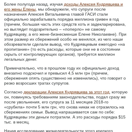
Более полугода назад, изучая
доходы Алексея Кудрявцева и
его жены Елены
, мы обнаружили, что супруги после
назначения Алексея Витальевича главой ГАСИ стали
официально зарабатывать порядка миллиона гривен в год
(причем, большая часть этих средств хоть и задекларирована,
но выглядит подозрительно – «поперло» не самому
Кудрявцеву, а его жене-бизнесменше Елене Николаевне). При
этом размер их сбережений особо не менялся, из чего наши
обозреватели сделали вывод, что Кудрявцевым ежегодно «на
пропитание» (то есть расходы, которые они не в состоянии
скрыть от контролирующих органов), требуется миллион
легальных денег.
Примечательно, что в прошлом году их официально доход
внезапно подскочил и превысил 4,5 млн грн (причем,
сбережения опять существенно не изменились), что говорит о
резко возросших тратах супругов.
Согласно
декларации Алексея Кудрявцева за этот год
, которую
он, повинуясь требованиям законодательства, подал сразу же
после увольнения, его супруга за 11 месяцев 2018-го
«срубила» почти 5 млн грн, что снова никак не отразилось на
сбережениях семьи. Вывод напрашивается сам по себе:
Кудрявцевы эти деньги потратили. А это расходы порядка $15
тыс. в месяц.
Начав исследование жизнедеятельности этого крепкого