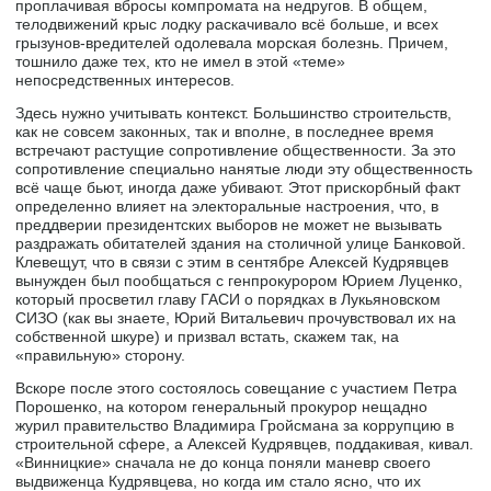
проплачивая вбросы компромата на недругов. В общем,
телодвижений крыс лодку раскачивало всё больше, и всех
грызунов-вредителей одолевала морская болезнь. Причем,
тошнило даже тех, кто не имел в этой «теме»
непосредственных интересов.
Здесь нужно учитывать контекст. Большинство строительств,
как не совсем законных, так и вполне, в последнее время
встречают растущие сопротивление общественности. За это
сопротивление специально нанятые люди эту общественность
всё чаще бьют, иногда даже убивают. Этот прискорбный факт
определенно влияет на электоральные настроения, что, в
преддверии президентских выборов не может не вызывать
раздражать обитателей здания на столичной улице Банковой.
Клевещут, что в связи с этим в сентябре Алексей Кудрявцев
вынужден был пообщаться с генпрокурором Юрием Луценко,
который просветил главу ГАСИ о порядках в Лукьяновском
СИЗО (как вы знаете, Юрий Витальевич прочувствовал их на
собственной шкуре) и призвал встать, скажем так, на
«правильную» сторону.
Вскоре после этого состоялось совещание с участием Петра
Порошенко, на котором генеральный прокурор нещадно
журил правительство Владимира Гройсмана за коррупцию в
строительной сфере, а Алексей Кудрявцев, поддакивая, кивал.
«Винницкие» сначала не до конца поняли маневр своего
выдвиженца Кудрявцева, но когда им стало ясно, что их