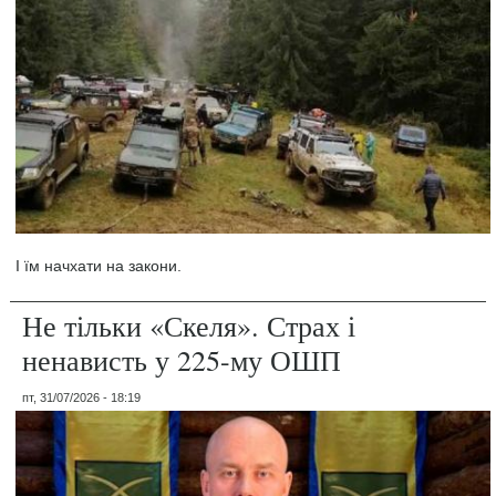
І їм начхати на закони.
Не тільки «Скеля». Страх і
ненависть у 225-му ОШП
пт, 31/07/2026 - 18:19