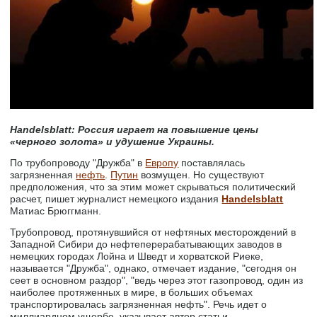
Handelsblatt: Россия играет на повышение цены
«черного золота» и удушение Украины.
По трубопроводу "Дружба" в
Европу
поставлялась
загрязненная
нефть
.
Путин
возмущен. Но существуют
предположения, что за этим может скрываться политический
расчет, пишет журналист немецкого издания
Handelsblatt
Матиас Брюггманн.
Трубопровод, протянувшийся от нефтяных месторождений в
Западной Сибири до нефтеперерабатывающих заводов в
немецких городах Лойна и Шведт и хорватской Риеке,
называется "Дружба", однако, отмечает издание, "сегодня он
сеет в основном раздор", "ведь через этот газопровод, один из
наиболее протяженных в мире, в больших объемах
транспортировалась загрязненная нефть". Речь идет о
миллиардном ущербе, указывает автор статьи.