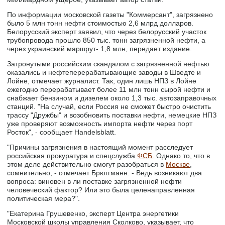
По информации московской газеты "Коммерсант", загрязнено
было 5 млн тонн нефти стоимостью 2,6 млрд долларов.
Белорусский эксперт заявил, что через белорусский участок
трубопровода прошло 850 тыс. тонн загрязненной нефти, а
через украинский маршрут- 1,8 млн, передает издание.
Затронутыми российским скандалом с загрязненной нефтью
оказались и нефтеперерабатывающие заводы в Шведте и
Лойне, отмечает журналист. Так, один лишь НПЗ в Лойне
ежегодно перерабатывает более 11 млн тонн сырой нефти и
снабжает бензином и дизелем около 1,3 тыс. автозаправочных
станций. "На случай, если Россия не сможет быстро очистить
трассу "Дружбы" и возобновить поставки нефти, немецкие НПЗ
уже проверяют возможность импорта нефти через порт
Росток", - сообщает Handelsblatt.
"Причины загрязнения в настоящий момент расследует
российская прокуратура и спецслужба
ФСБ
. Однако то, что в
этом деле действительно смогут разобраться в
Москве
,
сомнительно, - отмечает Брюггманн. - Ведь возникают два
вопроса: виновен в ли поставке загрязненной нефти
человеческий фактор? Или это была целенаправленная
политическая мера?".
"Екатерина Грушевенко, эксперт Центра энергетики
Московской школы управления Сколково, указывает, что