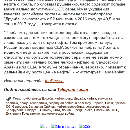
нефть с Урала, по словам Грушевенко, часто содержит больше
максимально допустимых 1,8% серы. Из-за ухудшения
качества российские поставки нефти через трубопровод
"Дружба" сократились с 52 млн тонн в 2016 году до 49,5 млн
тонн в 2017 году", - говорится в статье.
"Проблема для многих нефтеперерабатывающих заводов
заключается в том, что чаще всего они могут перерабатывать
лишь тяжелую или легкую нефть. Тем временем на руку
России играет введенный США бойкот на нефть из Ирана: в
иранской нефти, так же, как в российской, содержится
относительно большое количество серы и ее не везде можно
заменить значительно более легкой нефтью из Саудовской
Аравии или США. К тому же ограничения, вероятно, приведут к
дальнейшему росту цен на нефть", - констатирует Handelsblatt.
Источник перевода:
InoPressa
Подписывайтесь на наш
Telegram-канал
.
Tags:
трубопровод Дружба
нафтопровід Дружба
нафта
економіка
політика
влада
геополітика
гибридная война
в полі зору
Европа
Росія
Кремль
ЄС
Євросоюз
Западная Сибирь
нефтепереработка
энергоресурсы
Белоруссия
Білорусь
Сибирь
США
Лойна
Шведт
Риеке
Німеччина
ФСБ
Екатерина Грушевенко
экономическая война