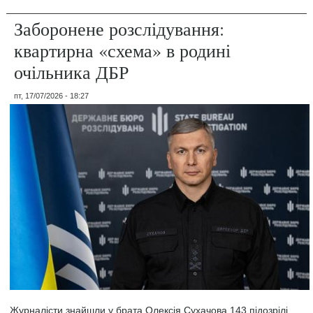
Заборонене розслідування:
квартирна «схема» в родині
очільника ДБР
пт, 17/07/2026 - 18:27
Журналісти знайшли у брата Олексія Сухачова 143 підозрілі