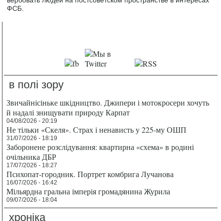
вербовать людей на постсоветском пространстве в интересах
ФСБ.
в полі зору
Звичайнісіньке шкідництво. Джипери і мотокросери хочуть
й надалі знищувати природу Карпат
04/08/2026 - 20:19
Не тільки «Скеля». Страх і ненависть у 225-му ОШП
31/07/2026 - 18:19
Заборонене розслідування: квартирна «схема» в родині
очільника ДБР
17/07/2026 - 18:27
Психопат-городник. Портрет комбрига Лучанова
16/07/2026 - 16:42
Мільярдна гральна імперія громадянина Журила
09/07/2026 - 18:04
хроніка