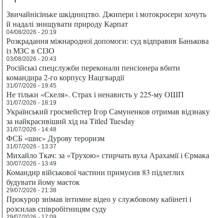
Звичайнісіньке шкідництво. Джипери і мотокросери хочуть
й надалі знищувати природу Карпат
04/08/2026 - 20:19
Розкрадання міжнародної допомоги: суд відправив Банькова
із МЗС в СІЗО
03/08/2026 - 20:43
Російські спецслужби переконали пенсіонера вбити
командира 2-го корпусу Нацгвардії
31/07/2026 - 19:45
Не тільки «Скеля». Страх і ненависть у 225-му ОШП
31/07/2026 - 18:19
Український гросмейстер Ігор Самуненков отримав відзнаку
за найкрасивіший хід на Titled Tuesday
31/07/2026 - 14:48
ФСБ «шиє» Дурову тероризм
31/07/2026 - 13:37
Михайло Ткач: за «Трухою» стирчать вуха Арахамії і Єрмака
30/07/2026 - 13:49
Командир військової частини примусив 83 підлеглих
будувати йому маєток
29/07/2026 - 21:38
Прокурор знімав інтимне відео у службовому кабінеті і
розсилав співробітницям суду
29/07/2026 - 17:09