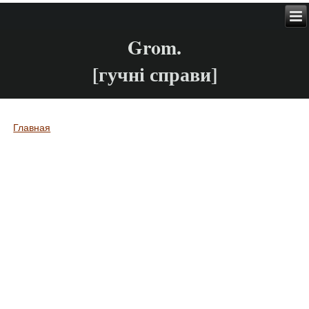
Grom.
[гучні справи]
Главная
Вы здесь