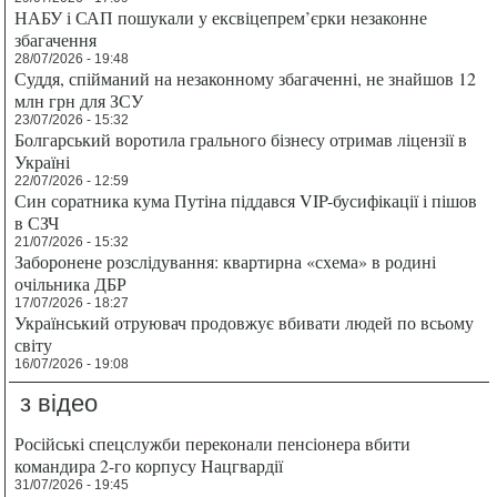
НАБУ і САП пошукали у ексвіцепрем’єрки незаконне
збагачення
28/07/2026 - 19:48
Суддя, спійманий на незаконному збагаченні, не знайшов 12
млн грн для ЗСУ
23/07/2026 - 15:32
Болгарський воротила грального бізнесу отримав ліцензії в
Україні
22/07/2026 - 12:59
Син соратника кума Путіна піддався VIP-бусифікації і пішов
в СЗЧ
21/07/2026 - 15:32
Заборонене розслідування: квартирна «схема» в родині
очільника ДБР
17/07/2026 - 18:27
Український отруювач продовжує вбивати людей по всьому
світу
16/07/2026 - 19:08
з відео
Російські спецслужби переконали пенсіонера вбити
командира 2-го корпусу Нацгвардії
31/07/2026 - 19:45