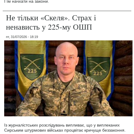
І їм начхати на закони.
Не тільки «Скеля». Страх і
ненависть у 225-му ОШП
пт, 31/07/2026 - 18:19
Із журналістських розслідувань випливає, що у виплеканих
Сирським штурмових військах процвітає кричуще беззаконня.