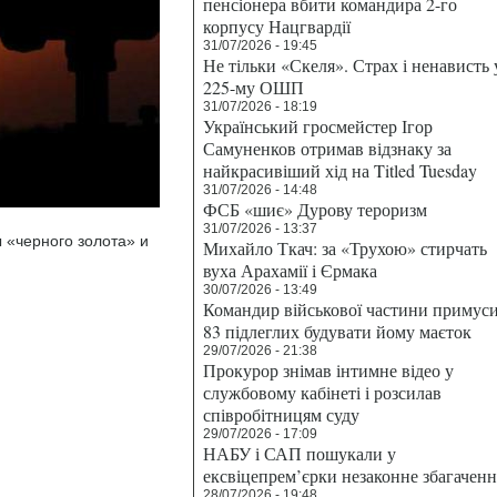
пенсіонера вбити командира 2-го
корпусу Нацгвардії
31/07/2026 - 19:45
Не тільки «Скеля». Страх і ненависть 
225-му ОШП
31/07/2026 - 18:19
Український гросмейстер Ігор
Самуненков отримав відзнаку за
найкрасивіший хід на Titled Tuesday
31/07/2026 - 14:48
ФСБ «шиє» Дурову тероризм
31/07/2026 - 13:37
ы «черного золота» и
Михайло Ткач: за «Трухою» стирчать
вуха Арахамії і Єрмака
30/07/2026 - 13:49
Командир військової частини примус
83 підлеглих будувати йому маєток
29/07/2026 - 21:38
Прокурор знімав інтимне відео у
службовому кабінеті і розсилав
співробітницям суду
29/07/2026 - 17:09
НАБУ і САП пошукали у
ексвіцепрем’єрки незаконне збагаченн
28/07/2026 - 19:48