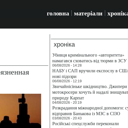
головна
матеріали
хронік
хроніка
Убивця кримінального «авторитета»
намагався сховатись від тюрми в ЗСУ
06/08/2026 - 14:28
рязненная
НАБУ і САП вручили експослу в СШ
нові підозри
06/08/2026 - 12:19
Звичайнісіньке шкідництво. Джипери 
мотокросери хочуть й надалі знищува
природу Карпат
04/08/2026 - 20:19
Розкрадання міжнародної допомоги: с
відправив Банькова із МЗС в СІЗО
03/08/2026 - 20:43
Російські спецслужби переконали