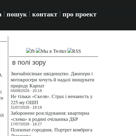
а
пошук
контакт
про проект
в полі зору
Звичайнісіньке шкідництво. Джипери і
А
мотокросери хочуть й надалі знищувати
природу Карпат
і
04/08/2026 - 20:19
Не тільки «Скеля». Страх і ненависть у
ти
225-му ОШП
31/07/2026 - 18:19
Заборонене розслідування: квартирна
уд
«схема» в родині очільника ДБР
17/07/2026 - 18:27
Психопат-городник. Портрет комбрига
Лучанова