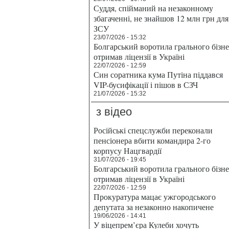
Суддя, спійманий на незаконному
збагаченні, не знайшов 12 млн грн для
ЗСУ
23/07/2026 - 15:32
Болгарський воротила грального бізн
отримав ліцензії в Україні
22/07/2026 - 12:59
Син соратника кума Путіна піддався
VIP-бусифікації і пішов в СЗЧ
21/07/2026 - 15:32
з відео
Російські спецслужби переконали
пенсіонера вбити командира 2-го
корпусу Нацгвардії
31/07/2026 - 19:45
Болгарський воротила грального бізн
отримав ліцензії в Україні
22/07/2026 - 12:59
Прокуратура мацає ужгородського
депутата за незаконно накопичене
19/06/2026 - 14:41
У віцепрем’єра Кулеби хочуть