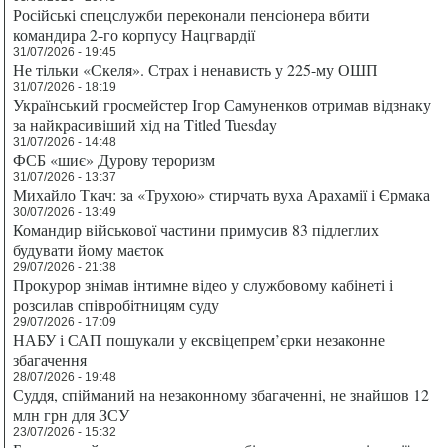
Російські спецслужби переконали пенсіонера вбити
командира 2-го корпусу Нацгвардії
31/07/2026 - 19:45
Не тільки «Скеля». Страх і ненависть у 225-му ОШП
31/07/2026 - 18:19
Український гросмейстер Ігор Самуненков отримав відзнаку
за найкрасивіший хід на Titled Tuesday
31/07/2026 - 14:48
ФСБ «шиє» Дурову тероризм
31/07/2026 - 13:37
Михайло Ткач: за «Трухою» стирчать вуха Арахамії і Єрмака
30/07/2026 - 13:49
Командир військової частини примусив 83 підлеглих
будувати йому маєток
29/07/2026 - 21:38
Прокурор знімав інтимне відео у службовому кабінеті і
розсилав співробітницям суду
29/07/2026 - 17:09
НАБУ і САП пошукали у ексвіцепрем’єрки незаконне
збагачення
28/07/2026 - 19:48
Суддя, спійманий на незаконному збагаченні, не знайшов 12
млн грн для ЗСУ
23/07/2026 - 15:32