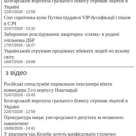
Болгарський воротила грального бізнесу отримав ліцензії в
Україні
22/07/2026 - 12:59
Син соратника кума Путіна піддався VIP-бусифікації і пішов
в СЗЧ
21/07/2026 - 15:32
Заборонене розслідування: квартирна «схема» в родині
очільника ДБР
17/07/2026 - 18:27
Український отруювач продовжує вбивати людей по всьому
світу
16/07/2026 - 19:08
з відео
Російські спецслужби переконали пенсіонера вбити
командира 2-го корпусу Нацгвардії
31/07/2026 - 19:45
Болгарський воротила грального бізнесу отримав ліцензії в
Україні
22/07/2026 - 12:59
Прокуратура мацає ужгородського депутата за незаконно
накопичене
19/06/2026 - 14:41
У віцепрем’єра Кулеби хочуть конфіскувати столичну