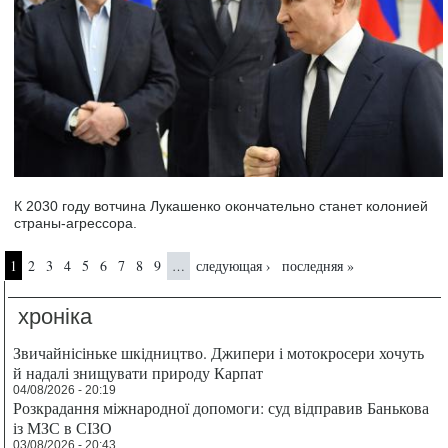
К 2030 году вотчина Лукашенко окончательно станет колонией
страны-агрессора.
Страницы
1
2
3
4
5
6
7
8
9
следующая ›
последняя »
…
хроніка
Звичайнісіньке шкідництво. Джипери і мотокросери хочуть
й надалі знищувати природу Карпат
04/08/2026 - 20:19
Розкрадання міжнародної допомоги: суд відправив Банькова
із МЗС в СІЗО
03/08/2026 - 20:43