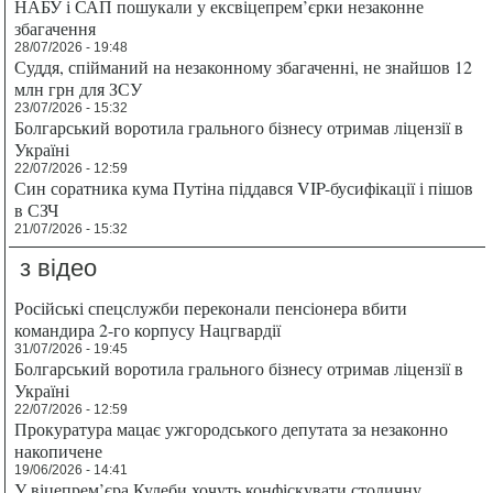
НАБУ і САП пошукали у ексвіцепрем’єрки незаконне
збагачення
28/07/2026 - 19:48
Суддя, спійманий на незаконному збагаченні, не знайшов 12
млн грн для ЗСУ
23/07/2026 - 15:32
Болгарський воротила грального бізнесу отримав ліцензії в
Україні
22/07/2026 - 12:59
Син соратника кума Путіна піддався VIP-бусифікації і пішов
в СЗЧ
21/07/2026 - 15:32
з відео
Російські спецслужби переконали пенсіонера вбити
командира 2-го корпусу Нацгвардії
31/07/2026 - 19:45
Болгарський воротила грального бізнесу отримав ліцензії в
Україні
22/07/2026 - 12:59
Прокуратура мацає ужгородського депутата за незаконно
накопичене
19/06/2026 - 14:41
У віцепрем’єра Кулеби хочуть конфіскувати столичну