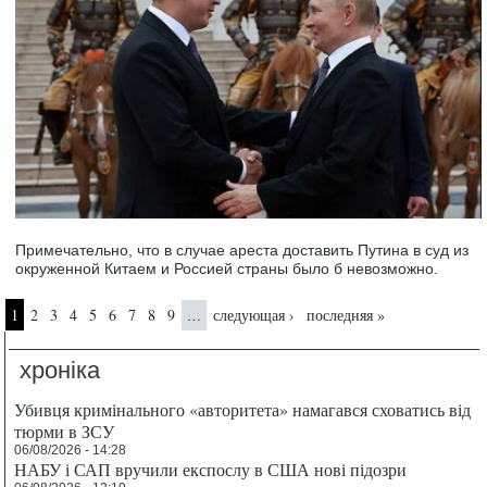
Примечательно, что в случае ареста доставить Путина в суд из
окруженной Китаем и Россией страны было б невозможно.
Страницы
1
2
3
4
5
6
7
8
9
следующая ›
последняя »
…
хроніка
Убивця кримінального «авторитета» намагався сховатись від
тюрми в ЗСУ
06/08/2026 - 14:28
НАБУ і САП вручили експослу в США нові підозри