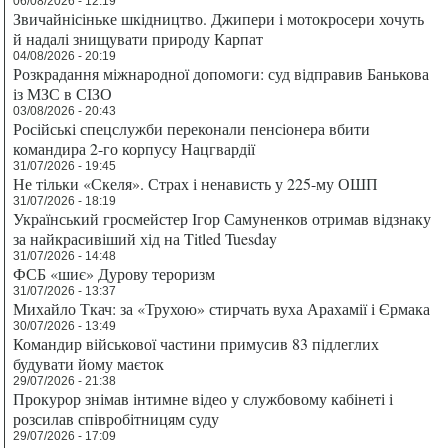
06/08/2026 - 12:19
Звичайнісіньке шкідництво. Джипери і мотокросери хочуть
й надалі знищувати природу Карпат
04/08/2026 - 20:19
Розкрадання міжнародної допомоги: суд відправив Банькова
із МЗС в СІЗО
03/08/2026 - 20:43
Російські спецслужби переконали пенсіонера вбити
командира 2-го корпусу Нацгвардії
31/07/2026 - 19:45
Не тільки «Скеля». Страх і ненависть у 225-му ОШП
31/07/2026 - 18:19
Український гросмейстер Ігор Самуненков отримав відзнаку
за найкрасивіший хід на Titled Tuesday
31/07/2026 - 14:48
ФСБ «шиє» Дурову тероризм
31/07/2026 - 13:37
Михайло Ткач: за «Трухою» стирчать вуха Арахамії і Єрмака
30/07/2026 - 13:49
Командир військової частини примусив 83 підлеглих
будувати йому маєток
29/07/2026 - 21:38
Прокурор знімав інтимне відео у службовому кабінеті і
розсилав співробітницям суду
29/07/2026 - 17:09