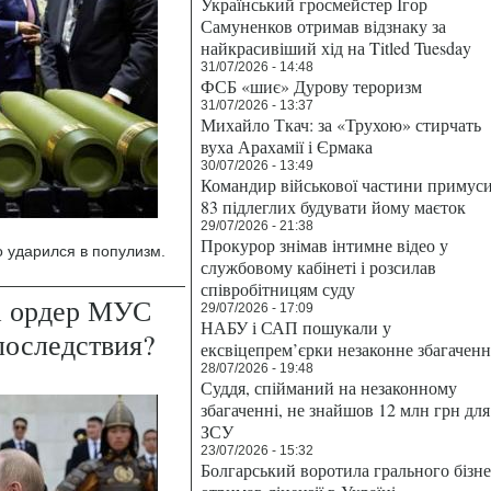
Український гросмейстер Ігор
Самуненков отримав відзнаку за
найкрасивіший хід на Titled Tuesday
31/07/2026 - 14:48
ФСБ «шиє» Дурову тероризм
31/07/2026 - 13:37
Михайло Ткач: за «Трухою» стирчать
вуха Арахамії і Єрмака
30/07/2026 - 13:49
Командир військової частини примус
83 підлеглих будувати йому маєток
29/07/2026 - 21:38
Прокурор знімав інтимне відео у
 ударился в популизм.
службовому кабінеті і розсилав
співробітницям суду
а ордер МУС
29/07/2026 - 17:09
НАБУ і САП пошукали у
последствия?
ексвіцепрем’єрки незаконне збагаченн
28/07/2026 - 19:48
Суддя, спійманий на незаконному
збагаченні, не знайшов 12 млн грн для
ЗСУ
23/07/2026 - 15:32
Болгарський воротила грального бізн