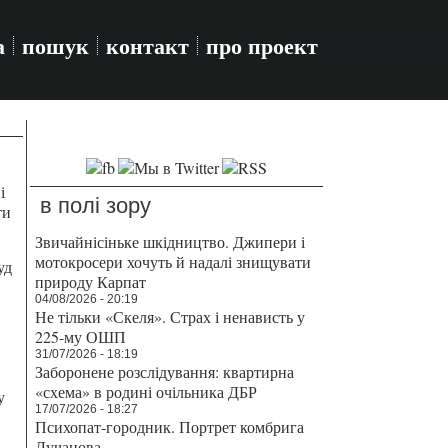
а
пошук
контакт
про проект
і
в полі зору
ти
Звичайнісіньке шкідництво. Джипери і
мотокросери хочуть й надалі знищувати
уд
природу Карпат
04/08/2026 - 20:19
Не тільки «Скеля». Страх і ненависть у
225-му ОШП
31/07/2026 - 18:19
Заборонене розслідування: квартирна
«схема» в родині очільника ДБР
у
17/07/2026 - 18:27
Психопат-городник. Портрет комбрига
Лучанова