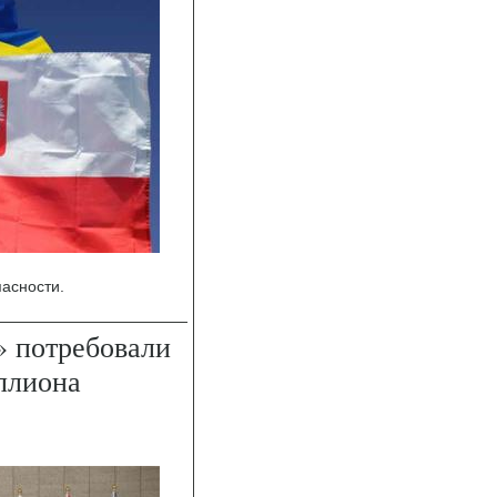
асности.
 потребовали
ллиона