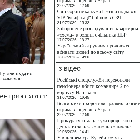
отримав ліцензії в Україні
22/07/2026 - 12:59
Син соратника кума Путіна піддався
VIP-бусифікації і пішов в СЗЧ
21/07/2026 - 15:32
Заборонене розслідування: квартирна
«схема» в родині очільника ДБР
17/07/2026 - 18:27
Український отруювач продовжує
вбивати людей по всьому світу
16/07/2026 - 19:08
з відео
Путина в суд из
евозможно.
Російські спецслужби переконали
пенсіонера вбити командира 2-го
корпусу Нацгвардії
Венгрию хотят
31/07/2026 - 19:45
Болгарський воротила грального бізн
отримав ліцензії в Україні
22/07/2026 - 12:59
Прокуратура мацає ужгородського
депутата за незаконно накопичене
19/06/2026 - 14:41
У віцепрем’єра Кулеби хочуть