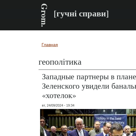
Grom.
[гучні справи]
Главная
Вы здесь
геополітика
Западные партнеры в план
Зеленского увидели банал
«хотелок»
вт, 24/09/2024 - 19:34