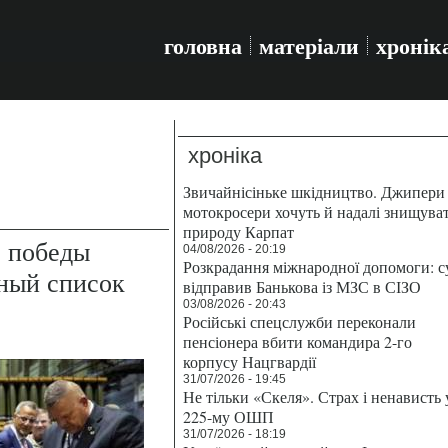
головна
матеріали
хронік
хроніка
Звичайнісіньке шкідництво. Джипери 
мотокросери хочуть й надалі знищува
природу Карпат
е победы
04/08/2026 - 20:19
Розкрадання міжнародної допомоги: с
ьный список
відправив Банькова із МЗС в СІЗО
03/08/2026 - 20:43
Російські спецслужби переконали
пенсіонера вбити командира 2-го
корпусу Нацгвардії
31/07/2026 - 19:45
Не тільки «Скеля». Страх і ненависть 
225-му ОШП
31/07/2026 - 18:19