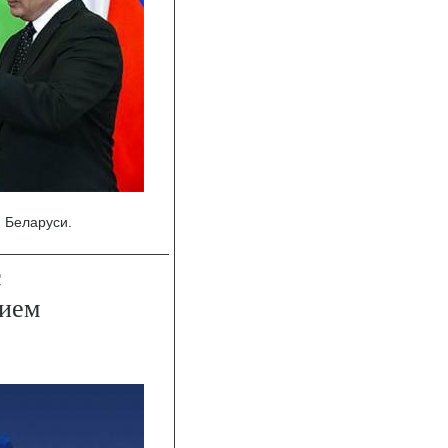
 Беларуси.
с
нием