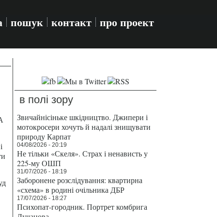
а
пошук
контакт
про проект
в полі зору
Звичайнісіньке шкідництво. Джипери і
А
мотокросери хочуть й надалі знищувати
природу Карпат
і
04/08/2026 - 20:19
Не тільки «Скеля». Страх і ненависть у
ти
225-му ОШП
31/07/2026 - 18:19
Заборонене розслідування: квартирна
уд
«схема» в родині очільника ДБР
17/07/2026 - 18:27
Психопат-городник. Портрет комбрига
Лучанова