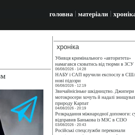
головна
матеріали
хронік
хроніка
Убивця кримінального «авторитета»
намагався сховатись від тюрми в ЗСУ
06/08/2026 - 14:28
зм
НАБУ і САП вручили експослу в СШ
нові підозри
06/08/2026 - 12:19
Звичайнісіньке шкідництво. Джипери 
мотокросери хочуть й надалі знищува
природу Карпат
04/08/2026 - 20:19
Розкрадання міжнародної допомоги: с
відправив Банькова із МЗС в СІЗО
03/08/2026 - 20:43
Російські спецслужби переконали