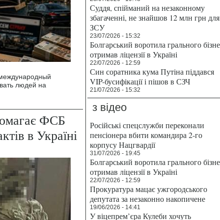
Суддя, спійманий на незаконному
збагаченні, не знайшов 12 млн грн для
ЗСУ
23/07/2026 - 15:32
Болгарський воротила грального бізн
отримав ліцензії в Україні
22/07/2026 - 12:59
Син соратника кума Путіна піддався
 международный
VIP-бусифікації і пішов в СЗЧ
вать людей на
21/07/2026 - 15:32
з відео
помагає ФСБ
Російські спецслужби переконали
ктів в Україні
пенсіонера вбити командира 2-го
корпусу Нацгвардії
31/07/2026 - 19:45
Болгарський воротила грального бізн
отримав ліцензії в Україні
22/07/2026 - 12:59
Прокуратура мацає ужгородського
депутата за незаконно накопичене
19/06/2026 - 14:41
У віцепрем’єра Кулеби хочуть