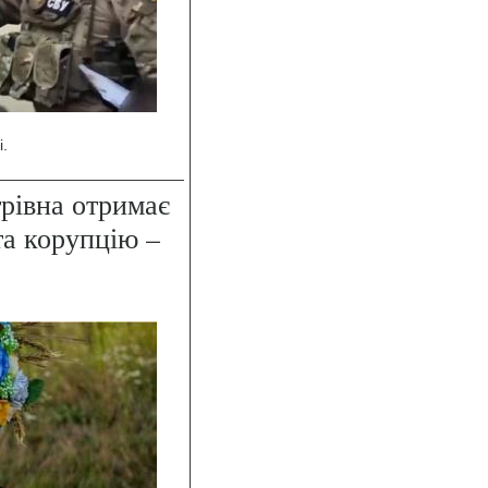
і.
рівна отримає
та корупцію –