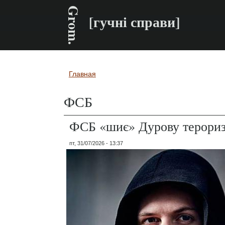
Grom.
[гучні справи]
Главная
Вы здесь
ФСБ
ФСБ «шиє» Дурову терори
пт, 31/07/2026 - 13:37