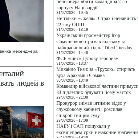
пенсіонера вбити командира 2-го
корпусу Нацгвардії
31/07/2026 - 19:45
Не тільки «Скеля». Страх і ненависть 
225-му ОШП
31/07/2026 - 18:19
Український гросмейстер Ігор
Самуненков отримав відзнаку за
найкрасивіший хід на Titled Tuesday
овника месенджера
31/07/2026 - 14:48
ФСБ «шиє» Дурову тероризм
31/07/2026 - 13:37
Михайло Ткач: за «Трухою» стирчать
италий
вуха Арахамії і Єрмака
вать людей в
30/07/2026 - 13:49
Командир військової частини примус
83 підлеглих будувати йому маєток
29/07/2026 - 21:38
Прокурор знімав інтимне відео у
службовому кабінеті і розсилав
співробітницям суду
29/07/2026 - 17:09
НАБУ і САП пошукали у
ексвіцепрем’єрки незаконне збагаченн
28/07/2026 - 19:48