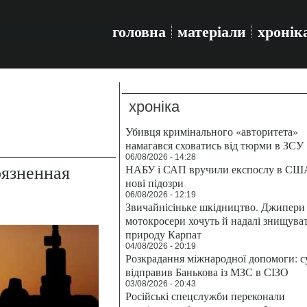
головна
матеріали
хронік
хроніка
Убивця кримінального «авторитета»
намагався сховатись від тюрми в ЗСУ
06/08/2026 - 14:28
рязненная
НАБУ і САП вручили експослу в СШ
нові підозри
06/08/2026 - 12:19
Звичайнісіньке шкідництво. Джипери 
мотокросери хочуть й надалі знищува
природу Карпат
04/08/2026 - 20:19
Розкрадання міжнародної допомоги: с
відправив Банькова із МЗС в СІЗО
03/08/2026 - 20:43
Російські спецслужби переконали