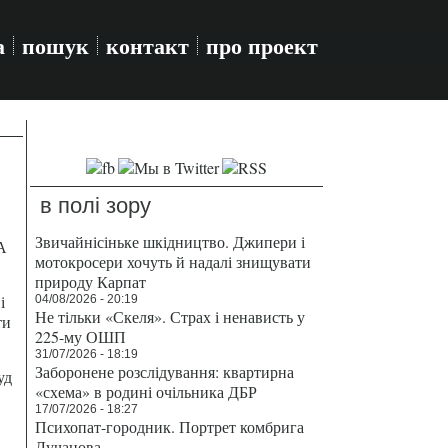
а
пошук
контакт
про проект
в полі зору
Звичайнісіньке шкідництво. Джипери і
А
мотокросери хочуть й надалі знищувати
природу Карпат
і
04/08/2026 - 20:19
Не тільки «Скеля». Страх і ненависть у
ти
225-му ОШП
31/07/2026 - 18:19
Заборонене розслідування: квартирна
уд
«схема» в родині очільника ДБР
17/07/2026 - 18:27
Психопат-городник. Портрет комбрига
Лучанова