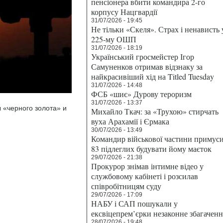
пенсіонера вбити командира 2-го
корпусу Нацгвардії
31/07/2026 - 19:45
Не тільки «Скеля». Страх і ненависть 
225-му ОШП
31/07/2026 - 18:19
Український гросмейстер Ігор
Самуненков отримав відзнаку за
найкрасивіший хід на Titled Tuesday
31/07/2026 - 14:48
ФСБ «шиє» Дурову тероризм
31/07/2026 - 13:37
ы «черного золота» и
Михайло Ткач: за «Трухою» стирчать
вуха Арахамії і Єрмака
30/07/2026 - 13:49
Командир військової частини примус
83 підлеглих будувати йому маєток
29/07/2026 - 21:38
Прокурор знімав інтимне відео у
службовому кабінеті і розсилав
співробітницям суду
29/07/2026 - 17:09
НАБУ і САП пошукали у
ексвіцепрем’єрки незаконне збагаченн
28/07/2026 - 19:48