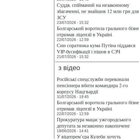
Суддя, спійманий на незаконному
збагаченні, не знайшов 12 млн грн для
ЗСУ
23/07/2026 - 15:32
Болгарський воротила грального бізн
отримав ліцензії в Україні
22/07/2026 - 12:59
Син соратника кума Путіна піддався
VIP-бусифікації і пішов в СЗЧ
21/07/2026 - 15:32
з відео
Російські спецслужби переконали
пенсіонера вбити командира 2-го
корпусу Нацгвардії
31/07/2026 - 19:45
Болгарський воротила грального бізн
отримав ліцензії в Україні
22/07/2026 - 12:59
Прокуратура мацає ужгородського
депутата за незаконно накопичене
19/06/2026 - 14:41
У віцепрем’єра Кулеби хочуть