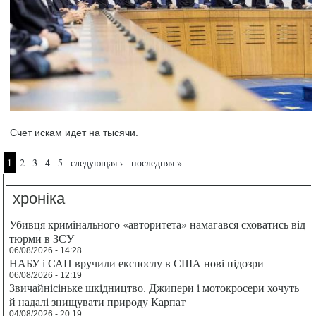
Счет искам идет на тысячи.
Страницы
1
2
3
4
5
следующая ›
последняя »
хроніка
Убивця кримінального «авторитета» намагався сховатись від
тюрми в ЗСУ
06/08/2026 - 14:28
НАБУ і САП вручили експослу в США нові підозри
06/08/2026 - 12:19
Звичайнісіньке шкідництво. Джипери і мотокросери хочуть
й надалі знищувати природу Карпат
04/08/2026 - 20:19