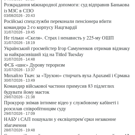
Розкрадання міжнародної допомоги: суд відправив Банькова
із МЗС в СІЗО
03/08/2026 - 20:43
Російські спецслужби переконали пенсіонера вбити
командира 2-го корпусу Нацгвардії
31/07/2026 - 19:45
Не тільки «Скеля». Страх і ненависть у 225-му ОШП
31/07/2026 - 18:19
Український гросмейстер Ігор Самуненков отримав відзнаку
за найкрасивіший хід на Titled Tuesday
31/07/2026 - 14:48
ФСБ «шиє» Дурову тероризм
31/07/2026 - 13:37
Михайло Ткач: за «Трухою» стирчать вуха Арахамії і Єрмака
30/07/2026 - 13:49
Командир військової частини примусив 83 підлеглих
будувати йому маєток
29/07/2026 - 21:38
Прокурор знімав інтимне відео у службовому кабінеті і
розсилав співробітницям суду
29/07/2026 - 17:09
НАБУ і САП пошукали у ексвіцепрем’єрки незаконне
збагачення
28/07/2026 - 19:48