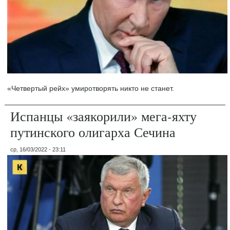
«Четвертый рейх» умиротворять никто не станет.
Испанцы «заякорили» мега-яхту
путинского олигарха Сечина
ср, 16/03/2022 - 23:11