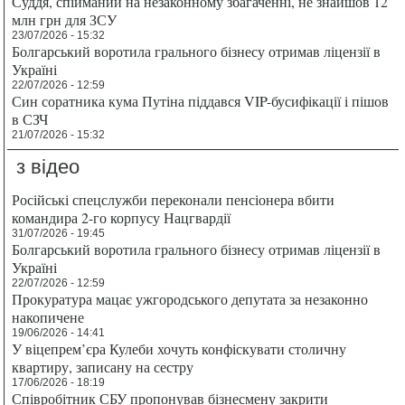
Суддя, спійманий на незаконному збагаченні, не знайшов 12
млн грн для ЗСУ
23/07/2026 - 15:32
Болгарський воротила грального бізнесу отримав ліцензії в
Україні
22/07/2026 - 12:59
Син соратника кума Путіна піддався VIP-бусифікації і пішов
в СЗЧ
21/07/2026 - 15:32
з відео
Російські спецслужби переконали пенсіонера вбити
командира 2-го корпусу Нацгвардії
31/07/2026 - 19:45
Болгарський воротила грального бізнесу отримав ліцензії в
Україні
22/07/2026 - 12:59
Прокуратура мацає ужгородського депутата за незаконно
накопичене
19/06/2026 - 14:41
У віцепрем’єра Кулеби хочуть конфіскувати столичну
квартиру, записану на сестру
17/06/2026 - 18:19
Співробітник СБУ пропонував бізнесмену закрити