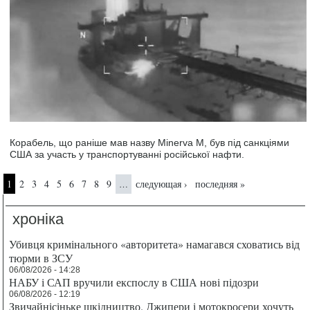
Корабель, що раніше мав назву Minerva M, був під санкціями
США за участь у транспортуванні російської нафти.
Страницы
1
2
3
4
5
6
7
8
9
следующая ›
последняя »
…
хроніка
Убивця кримінального «авторитета» намагався сховатись від
тюрми в ЗСУ
06/08/2026 - 14:28
НАБУ і САП вручили експослу в США нові підозри
06/08/2026 - 12:19
Звичайнісіньке шкідництво. Джипери і мотокросери хочуть