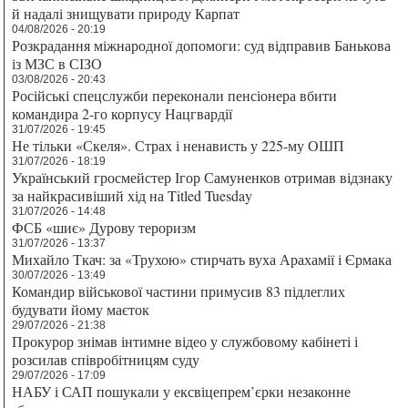
й надалі знищувати природу Карпат
04/08/2026 - 20:19
Розкрадання міжнародної допомоги: суд відправив Банькова
із МЗС в СІЗО
03/08/2026 - 20:43
Російські спецслужби переконали пенсіонера вбити
командира 2-го корпусу Нацгвардії
31/07/2026 - 19:45
Не тільки «Скеля». Страх і ненависть у 225-му ОШП
31/07/2026 - 18:19
Український гросмейстер Ігор Самуненков отримав відзнаку
за найкрасивіший хід на Titled Tuesday
31/07/2026 - 14:48
ФСБ «шиє» Дурову тероризм
31/07/2026 - 13:37
Михайло Ткач: за «Трухою» стирчать вуха Арахамії і Єрмака
30/07/2026 - 13:49
Командир військової частини примусив 83 підлеглих
будувати йому маєток
29/07/2026 - 21:38
Прокурор знімав інтимне відео у службовому кабінеті і
розсилав співробітницям суду
29/07/2026 - 17:09
НАБУ і САП пошукали у ексвіцепрем’єрки незаконне