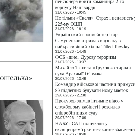
пенсіонера вбити командира 2-го
корпусу Нацгвардії
31/07/2026 - 19:45
Не тільки «Скеля». Страх і ненависть 
225-му ОШП
31/07/2026 - 18:19
Український гросмейстер Ігор
Самуненков отримав відзнаку за
найкрасивіший хід на Titled Tuesday
31/07/2026 - 14:48
ФСБ «шиє» Дурову тероризм
31/07/2026 - 13:37
Михайло Ткач: за «Трухою» стирчать
вуха Арахамії і Єрмака
кошелька»
30/07/2026 - 13:49
Командир військової частини примус
83 підлеглих будувати йому маєток
29/07/2026 - 21:38
Прокурор знімав інтимне відео у
службовому кабінеті і розсилав
співробітницям суду
29/07/2026 - 17:09
НАБУ і САП пошукали у
ексвіцепрем’єрки незаконне збагаченн
28/07/2026 - 19:48