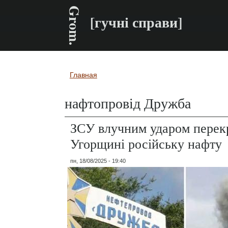
Grom.
[гучні справи]
Главная
Вы здесь
нафтопровід Дружба
ЗСУ влучним ударом перек
Угорщині російську нафту
пн, 18/08/2025 - 19:40