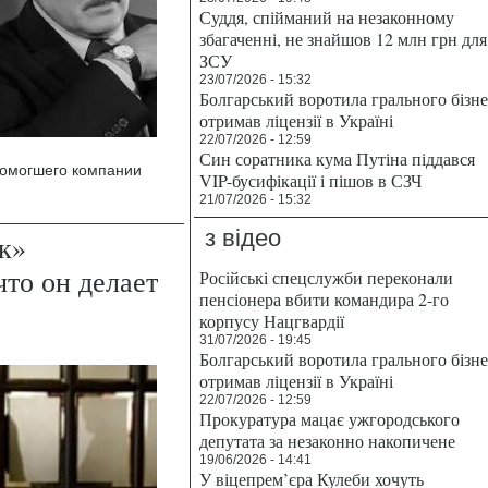
Суддя, спійманий на незаконному
збагаченні, не знайшов 12 млн грн для
ЗСУ
23/07/2026 - 15:32
Болгарський воротила грального бізн
отримав ліцензії в Україні
22/07/2026 - 12:59
Син соратника кума Путіна піддався
помогшего компании
VIP-бусифікації і пішов в СЗЧ
21/07/2026 - 15:32
з відео
к»
то он делает
Російські спецслужби переконали
пенсіонера вбити командира 2-го
корпусу Нацгвардії
31/07/2026 - 19:45
Болгарський воротила грального бізн
отримав ліцензії в Україні
22/07/2026 - 12:59
Прокуратура мацає ужгородського
депутата за незаконно накопичене
19/06/2026 - 14:41
У віцепрем’єра Кулеби хочуть