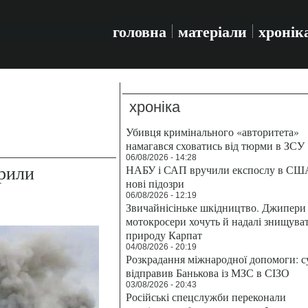
головна
матеріали
хронік
хроніка
Убивця кримінального «авторитета»
намагався сховатись від тюрми в ЗСУ
06/08/2026 - 14:28
рили
НАБУ і САП вручили експослу в СШ
нові підозри
06/08/2026 - 12:19
Звичайнісіньке шкідництво. Джипери 
мотокросери хочуть й надалі знищува
природу Карпат
04/08/2026 - 20:19
Розкрадання міжнародної допомоги: с
відправив Банькова із МЗС в СІЗО
03/08/2026 - 20:43
Російські спецслужби переконали