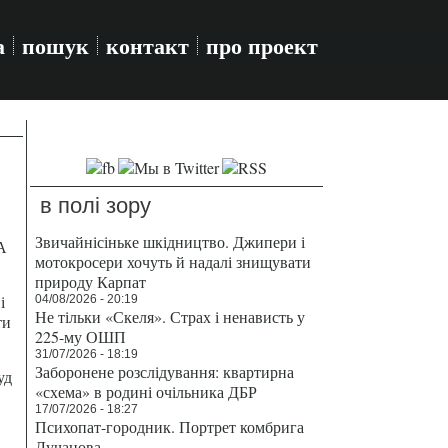
а
пошук
контакт
про проект
в полі зору
Звичайнісіньке шкідництво. Джипери і
А
мотокросери хочуть й надалі знищувати
природу Карпат
і
04/08/2026 - 20:19
Не тільки «Скеля». Страх і ненависть у
ти
225-му ОШП
31/07/2026 - 18:19
Заборонене розслідування: квартирна
уд
«схема» в родині очільника ДБР
17/07/2026 - 18:27
Психопат-городник. Портрет комбрига
Лучанова