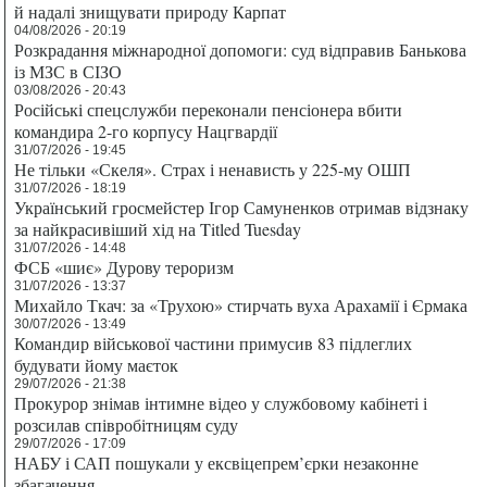
й надалі знищувати природу Карпат
04/08/2026 - 20:19
Розкрадання міжнародної допомоги: суд відправив Банькова
із МЗС в СІЗО
03/08/2026 - 20:43
Російські спецслужби переконали пенсіонера вбити
командира 2-го корпусу Нацгвардії
31/07/2026 - 19:45
Не тільки «Скеля». Страх і ненависть у 225-му ОШП
31/07/2026 - 18:19
Український гросмейстер Ігор Самуненков отримав відзнаку
за найкрасивіший хід на Titled Tuesday
31/07/2026 - 14:48
ФСБ «шиє» Дурову тероризм
31/07/2026 - 13:37
Михайло Ткач: за «Трухою» стирчать вуха Арахамії і Єрмака
30/07/2026 - 13:49
Командир військової частини примусив 83 підлеглих
будувати йому маєток
29/07/2026 - 21:38
Прокурор знімав інтимне відео у службовому кабінеті і
розсилав співробітницям суду
29/07/2026 - 17:09
НАБУ і САП пошукали у ексвіцепрем’єрки незаконне
збагачення