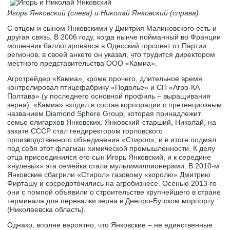
Игорь Янковский (слева) и Николай Янковский (справа)
С отцом и сыном Янковскими у Дмитрия Малиновского есть и
другая связь. В 2006 году, когда нынче пойманный во Франции
мошенник баллотировался в Одесский горсовет от Партии
регионов, в своей анкете он указал, что трудится директором
местного представительства ООО «Камиа».
Агротрейдер «Камиа», кроме прочего, длительное время
контролировал птицефабрику «Подолье» и СП «Агро-КА
Полтава» (у последнего основной профиль – выращивания
зерна). «Камиа» входил в состав корпорации с претенциозным
названием Diamond Sphere Group, которая принадлежит
семье олигархов Янковских. Янковский-старший, Николай, на
закате СССР стал гендиректором горловского
производственного объединения «Стирол», и в итоге подмял
под себя этот флагман химической промышленности. К делу
отца присоединился его сын Игорь Янковский, и к середине
«нулевых» эта семейка стала мультимиллионерами. В 2010-м
Янковские сбагрили «Стирол» газовому «королю» Дмитрию
Фирташу и сосредоточились на агробизнесе. Осенью 2013-го
они с помпой объявили о строительстве крупнейшего в стране
терминала для перевалки зерна в Днепро-Бугском морпорту
(Николаевска область).
Однако, вполне вероятно, что Янковские – не единственные