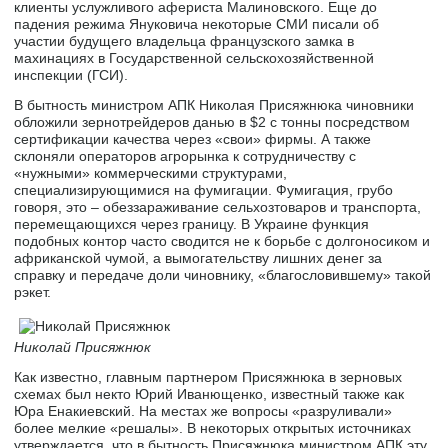
клиенты услужливого афериста Малиновского. Еще до
падения режима Януковича некоторые СМИ писали об
участии будущего владельца французского замка в
махинациях в Государственной сельскохозяйственной
инспекции (ГСИ).
В бытность министром АПК Николая Присяжнюка чиновники
обложили зернотрейдеров данью в $2 с тонны посредством
сертификации качества через «свои» фирмы. А также
склоняли операторов агрорынка к сотрудничеству с
«нужными» коммерческими структурами,
специализирующимися на фумигации. Фумигация, грубо
говоря, это – обеззараживание сельхозтоваров и транспорта,
перемещающихся через границу. В Украине функция
подобных контор часто сводится не к борьбе с долгоносиком и
африканской чумой, а вымогательству лишних денег за
справку и передаче доли чиновнику, «благословившему» такой
рэкет.
Николай Присяжнюк
Как известно, главным партнером Присяжнюка в зерновых
схемах был некто Юрий Иванющенко, известный также как
Юра Енакиевский. На местах же вопросы «разруливали»
более мелкие «решалы». В некоторых открытых источниках
утверждается, что в бытность Присяжнюка министром АПК эту