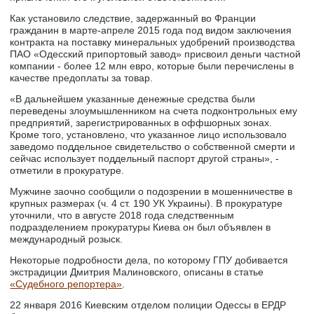
Как установило следствие, задержанный во Франции
гражданин в марте-апреле 2015 года под видом заключения
контракта на поставку минеральных удобрений производства
ПАО «Одесский припортовый завод» присвоил деньги частной
компании - более 12 млн евро, которые были перечислены в
качестве предоплаты за товар.
«В дальнейшем указанные денежные средства были
переведены злоумышленником на счета подконтрольных ему
предприятий, зарегистрированных в оффшорных зонах.
Кроме того, установлено, что указанное лицо использовало
заведомо поддельное свидетельство о собственной смерти и
сейчас использует поддельный паспорт другой страны», -
отметили в прокуратуре.
Мужчине заочно сообщили о подозрении в мошенничестве в
крупных размерах (ч. 4 ст. 190 УК Украины). В прокуратуре
уточнили, что в августе 2018 года следственным
подразделением прокуратуры Киева он был объявлен в
международный розыск.
Некоторые подробности дела, по которому ГПУ добивается
экстрадиции Дмитрия Малиновского, описаны в статье
«Судебного репортера»
.
22 января 2016 Киевским отделом полиции Одессы в ЕРДР