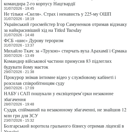
командира 2-го корпусу Нацгвардії
31/07/2026 - 19:45
Не тільки «Скеля». Страх і ненависть у 225-му ОШП
31/07/2026 - 18:19
Український гросмейстер Ігор Самуненков отримав відзнаку
за найкрасивіший хід на Titled Tuesday
31/07/2026 - 14:48
ФСБ «шиє» Дурову тероризм
31/07/2026 - 13:37
Михайло Ткач: за «Трухою» стирчать вуха Арахамії і Єрмака
30/07/2026 - 13:49
Командир військової частини примусив 83 підлеглих
будувати йому маєток
29/07/2026 - 21:38
Прокурор знімав інтимне відео у службовому кабінеті і
розсилав співробітницям суду
29/07/2026 - 17:09
НАБУ і САП пошукали у ексвіцепрем’єрки незаконне
збагачення
28/07/2026 - 19:48
Суддя, спійманий на незаконному збагаченні, не знайшов 12
млн грн для ЗСУ
23/07/2026 - 15:32
Болгарський воротила грального бізнесу отримав ліцензії в
Україні