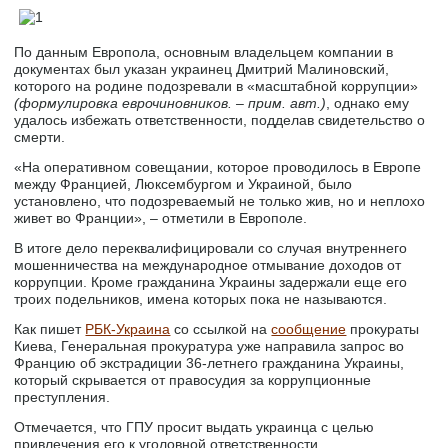
По данным Европола, основным владельцем компании в
документах был указан украинец Дмитрий Малиновский,
которого на родине подозревали в «масштабной коррупции»
(формулировка еврочиновников. – прим. авт.)
, однако ему
удалось избежать ответственности, подделав свидетельство о
смерти.
«На оперативном совещании, которое проводилось в Европе
между Францией, Люксембургом и Украиной, было
установлено, что подозреваемый не только жив, но и неплохо
живет во Франции», – отметили в Европоле.
В итоге дело переквалифицировали со случая внутреннего
мошенничества на международное отмывание доходов от
коррупции. Кроме гражданина Украины задержали еще его
троих подельников, имена которых пока не называются.
Как пишет
РБК-Украина
со ссылкой на
сообщение
прокураты
Киева, Генеральная прокуратура уже направила запрос во
Францию об экстрадиции 36-летнего гражданина Украины,
который скрывается от правосудия за коррупционные
преступления.
Отмечается, что ГПУ просит выдать украинца с целью
привлечения его к уголовной ответственности.