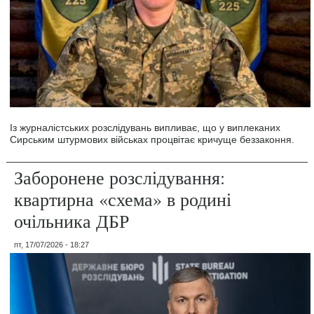
Із журналістських розслідувань випливає, що у виплеканих
Сирським штурмових військах процвітає кричуще беззаконня.
Заборонене розслідування:
квартирна «схема» в родині
очільника ДБР
пт, 17/07/2026 - 18:27