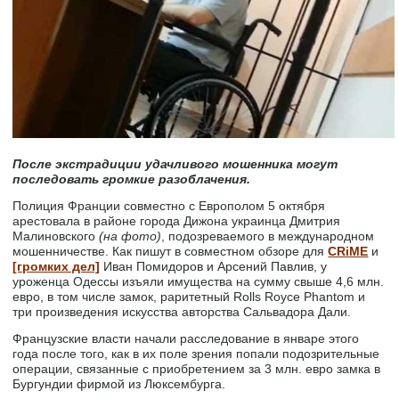
После экстрадиции удачливого мошенника могут
последовать громкие разоблачения.
Полиция Франции совместно с Европолом 5 октября
арестовала в районе города Дижона украинца Дмитрия
Малиновского
(на фото)
, подозреваемого в международном
мошенничестве. Как пишут в совместном обзоре для
CRiME
и
[громких дел]
Иван Помидоров и Арсений Павлив, у
уроженца Одессы изъяли имущества на сумму свыше 4,6 млн.
евро, в том числе замок, раритетный Rolls Royce Phantom и
три произведения искусства авторства Сальвадора Дали.
Французские власти начали расследование в январе этого
года после того, как в их поле зрения попали подозрительные
операции, связанные с приобретением за 3 млн. евро замка в
Бургундии фирмой из Люксембурга.