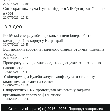
22/07/2026 - 12:59
Син соратника кума Путіна піддався VIP-бусифікації і пішов
в СЗЧ
21/07/2026 - 15:32
з відео
Російські спецслужби переконали пенсіонера вбити
командира 2-го корпусу Нацгвардії
31/07/2026 - 19:45
Болгарський воротила грального бізнесу отримав ліцензії в
Україні
22/07/2026 - 12:59
Прокуратура мацає ужгородського депутата за незаконно
накопичене
19/06/2026 - 14:41
У віцепрем’єра Кулеби хочуть конфіскувати столичну
квартиру, записану на сестру
17/06/2026 - 18:19
Співробітник СБУ пропонував бізнесмену закрити
кримінальну справу за $150 тисяч
16/06/2026 - 16:56
Grom.
[гучні справи]
(с) 2016 - 2026. Передрук авторських