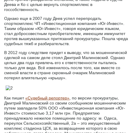
Деева и Ко с целью вернуть спорткомплекс в
госсобственность.
Однако еще в 2007 году Деев успел перепродать
спорткомплекс ЧП «Инвестиционная компания «Юг-Инвест».
Таким образом «Юг-Инвест», говоря юридическим языком,
стал добросовестным приобретателем, имеющим иммунитет
против вышеуказанных притязаний прокуратуры. Пошла чреда
судебных тяжб и разбирательств.
В 2012 году следствие придет к выводу, что за мошеннической
сделкой на самом деле стоял Дмитрий Малиновский. Однако
целых два года привлечь его к ответственности пытались
только для вида. Всё изменилось после того, как вместе со
сменой власти в стране скромный очкарик Малиновский
потерял влиятельную «крышу».
Как пишет
«Судебный репортер»
, по версии прокуратуры,
Дмитрий Малиновский со своим сообщником мошенническим
путем завладели 50% ООО «Инвестиционная компания «Юг-
Инвест» стоимостью 3,17 млн грн. Предприятию
пренадлежало нежилое помещение по адресу: м. Одеса,
переулок Сельскохозяйственный, 2а – это имущественный
комплекс стадиона ЦСК, за возвращение которого в свою