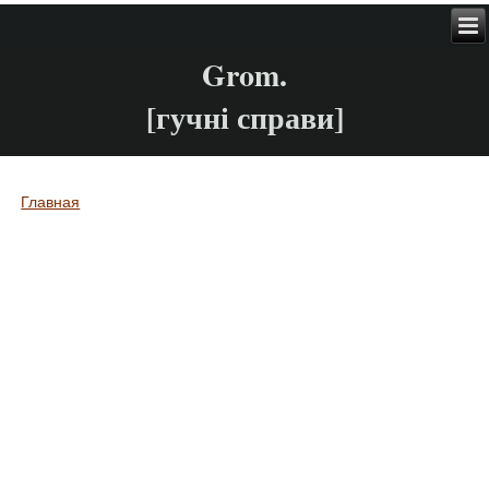
Grom.
[гучні справи]
Главная
Вы здесь