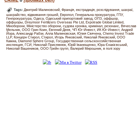
CRiME
и
[громких дел]
Tags:
Дмитрий Малиновский
Франція
екстрадиція
розслідування
шахраї
шахрайство
відмивання грошей
Европол
Генеральна прокуратура
ГПУ
Генпрокуратура
Одеса
Одеський припортовий завод
ОПЗ
оффшор
оффшоры
Dreymoor Fertilizers Overseas Pte Ltd
Expotrade Global Limited
Міноборони
Міністерство оборони
судова хроніка
кримінал
резонанс
Вячеслав
Мельник
ООО Грин Коин
Евгений Деев
ЧП Юг-Инвест
ИК Юг-Инвест
Андрей
Йора
Александр Рабзи
Алла Малиновская
Юлия Свячена
Chemo Invest Trade
LLP
Концерн Стирол
Стирол
Игорь Янковский
Николай Янковский
ООО
Камиа
Diamond Sphere Group
Государственная сельскохозяйственная
инспекция
ГСИ
Николай Присяжнюк
Юрій Іванющенко
Юра Єнакієвський
Николай Вашеников
ООО Грейн групп
Валерий Мирошник
в полі зору