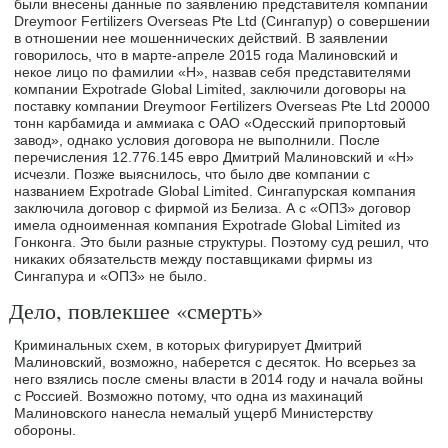
были внесены данные по заявлению представителя компании
Dreymoor Fertilizers Overseas Pte Ltd (Сингапур) о совершении
в отношении нее мошеннических действий. В заявлении
говорилось, что в марте-апреле 2015 года Малиновский и
некое лицо по фамилии «Н», назвав себя представителями
компании Expotrade Global Limited, заключили договоры на
поставку компании Dreymoor Fertilizers Overseas Pte Ltd 20000
тонн карбамида и аммиака с ОАО «Одесский припортовый
завод», однако условия договора не выполнили. После
перечисления 12.776.145 евро Дмитрий Малиновский и «Н»
исчезли. Позже выяснилось, что было две компании с
названием Expotrade Global Limited. Сингапурская компания
заключила договор с фирмой из Белиза. А с «ОПЗ» договор
имела одноименная компания Expotrade Global Limited из
Гонконга. Это были разные структуры. Поэтому суд решил, что
никаких обязательств между поставщиками фирмы из
Сингапура и «ОПЗ» не было.
Дело, повлекшее «смерть»
Криминальных схем, в которых фигурирует Дмитрий
Малиновский, возможно, наберется с десяток. Но всерьез за
него взялись после смены власти в 2014 году и начала войны
с Россией. Возможно потому, что одна из махинаций
Малиновского нанесла немалый ущерб Министерству
обороны.