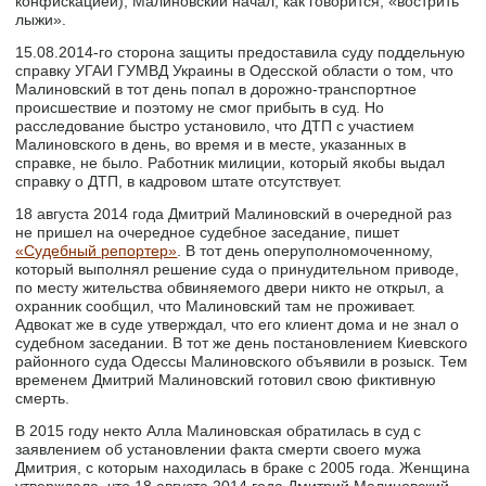
конфискацией), Малиновский начал, как говорится, «вострить
лыжи».
15.08.2014-го сторона защиты предоставила суду поддельную
справку УГАИ ГУМВД Украины в Одесской области о том, что
Малиновский в тот день попал в дорожно-транспортное
происшествие и поэтому не смог прибыть в суд. Но
расследование быстро установило, что ДТП с участием
Малиновского в день, во время и в месте, указанных в
справке, не было. Работник милиции, который якобы выдал
справку о ДТП, в кадровом штате отсутствует.
18 августа 2014 года Дмитрий Малиновский в очередной раз
не пришел на очередное судебное заседание, пишет
«Судебный репортер»
. В тот день оперуполномоченному,
который выполнял решение суда о принудительном приводе,
по месту жительства обвиняемого двери никто не открыл, а
охранник сообщил, что Малиновский там не проживает.
Адвокат же в суде утверждал, что его клиент дома и не знал о
судебном заседании. В тот же день постановлением Киевского
районного суда Одессы Малиновского объявили в розыск. Тем
временем Дмитрий Малиновский готовил свою фиктивную
смерть.
В 2015 году некто Алла Малиновская обратилась в суд с
заявлением об установлении факта смерти своего мужа
Дмитрия, с которым находилась в браке с 2005 года. Женщина