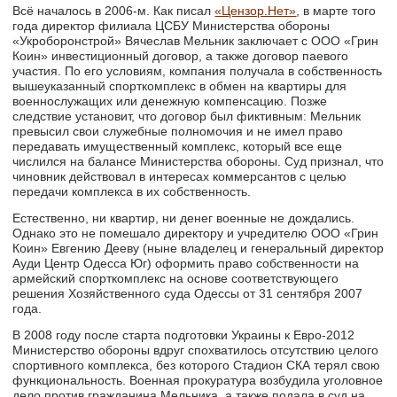
Всё началось в 2006-м. Как писал
«Цензор.Нет»
, в марте того
года директор филиала ЦСБУ Министерства обороны
«Укроборонстрой» Вячеслав Мельник заключает с ООО «Грин
Коин» инвестиционный договор, а также договор паевого
участия. По его условиям, компания получала в собственность
вышеуказанный спорткомплекс в обмен на квартиры для
военнослужащих или денежную компенсацию. Позже
следствие установит, что договор был фиктивным: Мельник
превысил свои служебные полномочия и не имел право
передавать имущественный комплекс, который все еще
числился на балансе Министерства обороны. Суд признал, что
чиновник действовал в интересах коммерсантов с целью
передачи комплекса в их собственность.
Естественно, ни квартир, ни денег военные не дождались.
Однако это не помешало директору и учредителю ООО «Грин
Коин» Евгению Дееву (ныне владелец и генеральный директор
Ауди Центр Одесса Юг) оформить право собственности на
армейский спорткомплекс на основе соответствующего
решения Хозяйственного суда Одессы от 31 сентября 2007
года.
В 2008 году после старта подготовки Украины к Евро-2012
Министерство обороны вдруг спохватилось отсутствию целого
спортивного комплекса, без которого Стадион СКА терял свою
функциональность. Военная прокуратура возбудила уголовное
дело против гражданина Мельника, а также подала в суд на