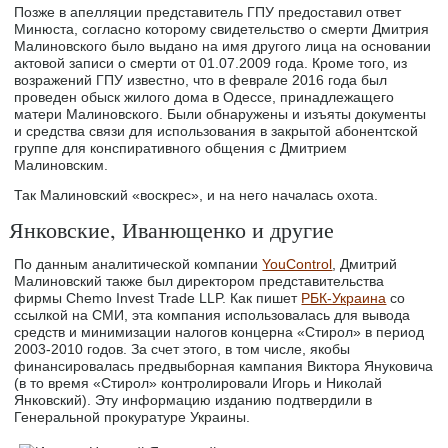
Позже в апелляции представитель ГПУ предоставил ответ
Минюста, согласно которому свидетельство о смерти Дмитрия
Малиновского было выдано на имя другого лица на основании
актовой записи о смерти от 01.07.2009 года. Кроме того, из
возражений ГПУ известно, что в феврале 2016 года был
проведен обыск жилого дома в Одессе, принадлежащего
матери Малиновского. Были обнаружены и изъяты документы
и средства связи для использования в закрытой абонентской
группе для конспиративного общения с Дмитрием
Малиновским.
Так Малиновский «воскрес», и на него началась охота.
Янковские, Иванющенко и другие
По данным аналитической компании
YouControl
, Дмитрий
Малиновский также был директором представительства
фирмы Chemo Invest Trade LLP. Как пишет
РБК-Украина
со
ссылкой на СМИ, эта компания использовалась для вывода
средств и минимизации налогов концерна «Стирол» в период
2003-2010 годов. За счет этого, в том числе, якобы
финансировалась предвыборная кампания Виктора Януковича
(в то время «Стирол» контролировали Игорь и Николай
Янковский). Эту информацию изданию подтвердили в
Генеральной прокуратуре Украины.