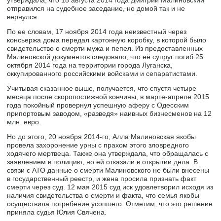
утверждала, что 18 августа 2014 года Дмитрий Малиновский
отправился на судебное заседание, но домой так и не
вернулся.
По ее словам, 17 ноября 2014 года неизвестный через
консьержа дома передал картонную коробку, в которой было
свидетельство о смерти мужа и пепел. Из предоставленных
Малиновской документов следовало, что её супруг погиб 25
октября 2014 года на территории города Луганска,
оккупированного российскими войсками и сепаратистами.
Учитывая сказанное выше, получается, что спустя четыре
месяца после скоропостижной кончины, в марте-апреле 2015
года покойный провернул успешную аферу с Одесским
припортовым заводом, «разведя» наивных бизнесменов на 12
млн. евро.
Но до этого, 20 ноября 2014-го, Алла Малиновская якобы
провела захоронение урны с прахом этого зловредного
ходячего мертвеца. Также она утверждала, что обращалась с
заявлением в полицию, но ей отказали в открытии дела. В
связи с АТО данные о смерти Малиновского не были внесены
в государственный реестр, и жена просила признать факт
смерти через суд. 12 мая 2015 суд иск удовлетворил исходя из
наличия свидетельства о смерти и факта, что семья якобы
осуществила погребение усопшего. Отметим, что это решение
приняла судья Юлия Свячена.