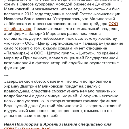
схему в Одессе курировал молодой бизнесмен Дмитрий
Малиновский, и указывается, что на эту «должность» он был
посажен в 2012 году тогдашним главой Госсельхозинспекции
Николаем Вашениковым. Утверждалось, что Малиновский
лоббировал интересы малоизвестного зернотрейдера
ООО
«Грейн групп»
. Примечательно, что номинальный владелец
этой фирмы Валерий Мирошник ранее числился в
основателях других небезразличных к сельскому хозяйству
«контор» - ООО «Центр сертификации «Пальмира» (название
само говорит о том, к каким схемам имеет отношение
«Пальмира») и ООО «Цитрус групп». «Цитрус», по крайней
мере при Присяжнюке, владел лицензией Государственной
ветеринарной и фитосанитарной службы на осуществление
фумигации.
***
Завершая свой обзор, отметим, что если по прибытию в
Украину Дмитрий Малиновский пойдет на сделку с
правосудием, следствие сможет узнать немало пикантных
подробностей о делах минувших дней. И открыть несколько
новых дел уголовных, в которых зазвучат громкие фамилии.
Ведь пускай даже Дмитрий Малиновский – сверхталантливый
и удачливый мошенник, но, скорее всего, отмывал-то он
деньги не свои и не для себя.
Иван Помидоров и Арсений Павлив специально для