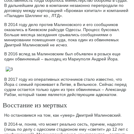
собственность тогда боролось Минестерство обороны в судах.
В дальнейшем долю в компании незаконно перепродали по
договору между корпорацией «Брокман кэпитал» и компанией
«Паладин Шиллинг ко., ЛТД».
В 2014 году дело против Малиновского и его сообщников
оказались в Киевском райсуде Одессы. Процесс буксовал.
Больше месяца заседания срывались сообщениями о
минировании помещения суда, пока один из обвиняемых
Дмитрий Малиновский не исчез.
В 2016 вслед за Малиновским был объявлен в розыск еще
один обвиняемый – выходец из Мариуполя Андрей Йора.
В 2017 году из оперативных источников стало известно, что
Йора с семьей проживает в Литве, в Вильнюсе. Сейчас перед
судом остается только один из трех обвиняемых – Александр
Рабзи, который также является действующим адвокатом.
Восстание из мертвых
Но остановимся на том, как «умер» Дмитрий Малиновский.
В 2014-м, поняв, что может реально сесть, причем, надолго
(лишь по делу с одесским стадионом ему «светит» до 12 лет с