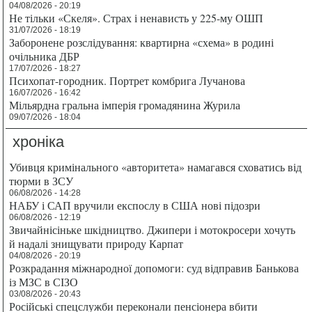
04/08/2026 - 20:19
Не тільки «Скеля». Страх і ненависть у 225-му ОШП
31/07/2026 - 18:19
Заборонене розслідування: квартирна «схема» в родині
очільника ДБР
17/07/2026 - 18:27
Психопат-городник. Портрет комбрига Лучанова
16/07/2026 - 16:42
Мільярдна гральна імперія громадянина Журила
09/07/2026 - 18:04
хроніка
Убивця кримінального «авторитета» намагався сховатись від
тюрми в ЗСУ
06/08/2026 - 14:28
НАБУ і САП вручили експослу в США нові підозри
06/08/2026 - 12:19
Звичайнісіньке шкідництво. Джипери і мотокросери хочуть
й надалі знищувати природу Карпат
04/08/2026 - 20:19
Розкрадання міжнародної допомоги: суд відправив Банькова
із МЗС в СІЗО
03/08/2026 - 20:43
Російські спецслужби переконали пенсіонера вбити