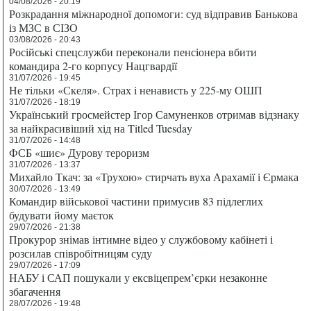
04/08/2026 - 20:19
Розкрадання міжнародної допомоги: суд відправив Банькова
із МЗС в СІЗО
03/08/2026 - 20:43
Російські спецслужби переконали пенсіонера вбити
командира 2-го корпусу Нацгвардії
31/07/2026 - 19:45
Не тільки «Скеля». Страх і ненависть у 225-му ОШП
31/07/2026 - 18:19
Український гросмейстер Ігор Самуненков отримав відзнаку
за найкрасивіший хід на Titled Tuesday
31/07/2026 - 14:48
ФСБ «шиє» Дурову тероризм
31/07/2026 - 13:37
Михайло Ткач: за «Трухою» стирчать вуха Арахамії і Єрмака
30/07/2026 - 13:49
Командир військової частини примусив 83 підлеглих
будувати йому маєток
29/07/2026 - 21:38
Прокурор знімав інтимне відео у службовому кабінеті і
розсилав співробітницям суду
29/07/2026 - 17:09
НАБУ і САП пошукали у ексвіцепрем’єрки незаконне
збагачення
28/07/2026 - 19:48