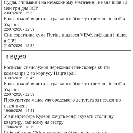
Суддя, спійманий на незаконному збагаченні, не знайшов 12
млн грн для ЗСУ
23/07/2026 - 15:32
Болгарський воротила грального бізнесу отримав ліцензії в
Україні
22/07/2026 - 12:59
Син соратника кума Путіна піддався VIP-бусифікації і пішов
в СЗЧ
21/07/2026 - 15:32
з відео
Російські спецслужби переконали пенсіонера вбити
командира 2-го корпусу Нацгвардії
31/07/2026 - 19:45
Болгарський воротила грального бізнесу отримав ліцензії в
Україні
22/07/2026 - 12:59
Прокуратура мацає ужгородського депутата за незаконно
накопичене
19/06/2026 - 14:41
У віцепрем’єра Кулеби хочуть конфіскувати столичну
квартиру, записану на сестру
17/06/2026 - 18:19
Співробітник СБУ пропонував бізнесмену закрити