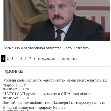
Возможно и от уголовной ответственности «откосит».
Страницы
1
2
3
4
5
6
7
8
следующая ›
последняя »
хроніка
Убивця кримінального «авторитета» намагався сховатись від
тюрми в ЗСУ
06/08/2026 - 14:28
НАБУ і САП вручили експослу в США нові підозри
06/08/2026 - 12:19
Звичайнісіньке шкідництво. Джипери і мотокросери хочуть
й надалі знищувати природу Карпат