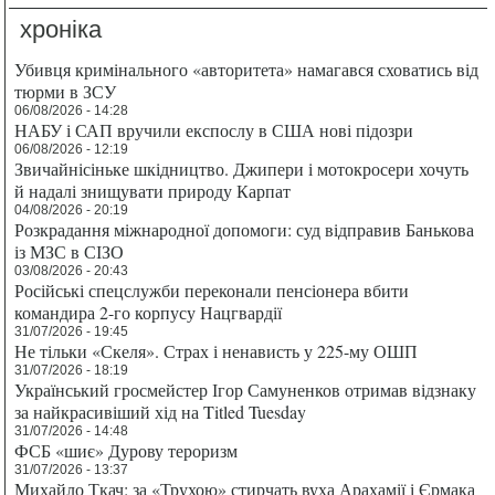
хроніка
Убивця кримінального «авторитета» намагався сховатись від
тюрми в ЗСУ
06/08/2026 - 14:28
НАБУ і САП вручили експослу в США нові підозри
06/08/2026 - 12:19
Звичайнісіньке шкідництво. Джипери і мотокросери хочуть
й надалі знищувати природу Карпат
04/08/2026 - 20:19
Розкрадання міжнародної допомоги: суд відправив Банькова
із МЗС в СІЗО
03/08/2026 - 20:43
Російські спецслужби переконали пенсіонера вбити
командира 2-го корпусу Нацгвардії
31/07/2026 - 19:45
Не тільки «Скеля». Страх і ненависть у 225-му ОШП
31/07/2026 - 18:19
Український гросмейстер Ігор Самуненков отримав відзнаку
за найкрасивіший хід на Titled Tuesday
31/07/2026 - 14:48
ФСБ «шиє» Дурову тероризм
31/07/2026 - 13:37
Михайло Ткач: за «Трухою» стирчать вуха Арахамії і Єрмака