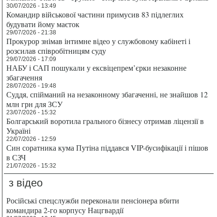
30/07/2026 - 13:49
Командир військової частини примусив 83 підлеглих
будувати йому маєток
29/07/2026 - 21:38
Прокурор знімав інтимне відео у службовому кабінеті і
розсилав співробітницям суду
29/07/2026 - 17:09
НАБУ і САП пошукали у ексвіцепрем’єрки незаконне
збагачення
28/07/2026 - 19:48
Суддя, спійманий на незаконному збагаченні, не знайшов 12
млн грн для ЗСУ
23/07/2026 - 15:32
Болгарський воротила грального бізнесу отримав ліцензії в
Україні
22/07/2026 - 12:59
Син соратника кума Путіна піддався VIP-бусифікації і пішов
в СЗЧ
21/07/2026 - 15:32
з відео
Російські спецслужби переконали пенсіонера вбити
командира 2-го корпусу Нацгвардії