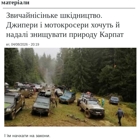
матеріали
Звичайнісіньке шкідництво.
Джипери і мотокросери хочуть й
надалі знищувати природу Карпат
вт, 04/08/2026 - 20:19
І їм начхати на закони.