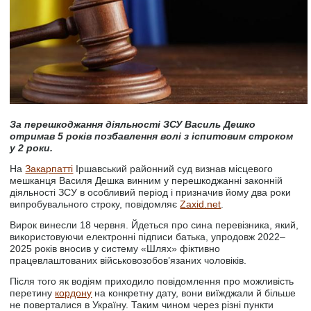
За перешкоджання діяльності ЗСУ Василь Дешко
отримав 5 років позбавлення волі з іспитовим строком
у 2 роки.
На
Закарпатті
Іршавський районний суд визнав місцевого
мешканця Василя Дешка винним у перешкоджанні законній
діяльності ЗСУ в особливий період і призначив йому два роки
випробувального строку, повідомляє
Zaxid.net
.
Вирок винесли 18 червня. Йдеться про сина перевізника, який,
використовуючи електронні підписи батька, упродовж 2022–
2025 років вносив у систему «Шлях» фіктивно
працевлаштованих військовозобов’язаних чоловіків.
Після того як водіям приходило повідомлення про можливість
перетину
кордону
на конкретну дату, вони виїжджали й більше
не поверталися в Україну. Таким чином через різні пункти