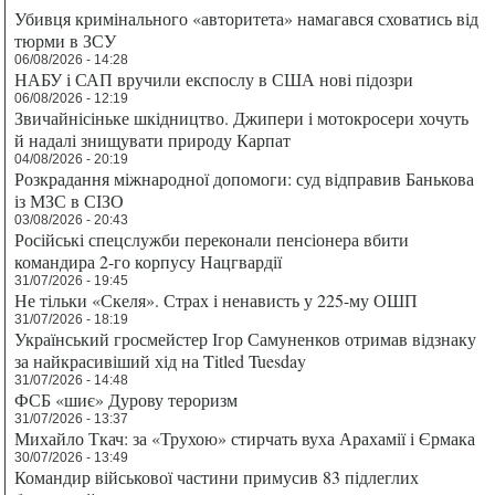
Убивця кримінального «авторитета» намагався сховатись від
тюрми в ЗСУ
06/08/2026 - 14:28
НАБУ і САП вручили експослу в США нові підозри
06/08/2026 - 12:19
Звичайнісіньке шкідництво. Джипери і мотокросери хочуть
й надалі знищувати природу Карпат
04/08/2026 - 20:19
Розкрадання міжнародної допомоги: суд відправив Банькова
із МЗС в СІЗО
03/08/2026 - 20:43
Російські спецслужби переконали пенсіонера вбити
командира 2-го корпусу Нацгвардії
31/07/2026 - 19:45
Не тільки «Скеля». Страх і ненависть у 225-му ОШП
31/07/2026 - 18:19
Український гросмейстер Ігор Самуненков отримав відзнаку
за найкрасивіший хід на Titled Tuesday
31/07/2026 - 14:48
ФСБ «шиє» Дурову тероризм
31/07/2026 - 13:37
Михайло Ткач: за «Трухою» стирчать вуха Арахамії і Єрмака
30/07/2026 - 13:49
Командир військової частини примусив 83 підлеглих