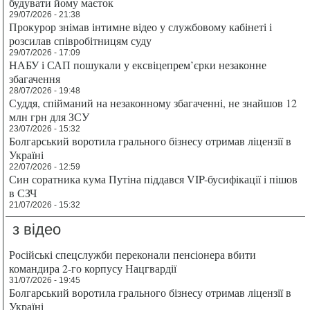
будувати йому маєток
29/07/2026 - 21:38
Прокурор знімав інтимне відео у службовому кабінеті і
розсилав співробітницям суду
29/07/2026 - 17:09
НАБУ і САП пошукали у ексвіцепрем’єрки незаконне
збагачення
28/07/2026 - 19:48
Суддя, спійманий на незаконному збагаченні, не знайшов 12
млн грн для ЗСУ
23/07/2026 - 15:32
Болгарський воротила грального бізнесу отримав ліцензії в
Україні
22/07/2026 - 12:59
Син соратника кума Путіна піддався VIP-бусифікації і пішов
в СЗЧ
21/07/2026 - 15:32
з відео
Російські спецслужби переконали пенсіонера вбити
командира 2-го корпусу Нацгвардії
31/07/2026 - 19:45
Болгарський воротила грального бізнесу отримав ліцензії в
Україні