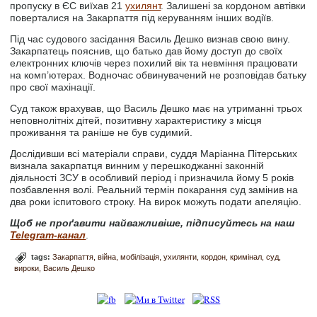
пропуску в ЄС виїхав 21
ухилянт
. Залишені за кордоном автівки
поверталися на Закарпаття під керуванням інших водіїв.
Під час судового засідання Василь Дешко визнав свою вину.
Закарпатець пояснив, що батько дав йому доступ до своїх
електронних ключів через похилий вік та невміння працювати
на комп’ютерах. Водночас обвинувачений не розповідав батьку
про свої махінації.
Суд також врахував, що Василь Дешко має на утриманні трьох
неповнолітніх дітей, позитивну характеристику з місця
проживання та раніше не був судимий.
Дослідивши всі матеріали справи, суддя Маріанна Пітерських
визнала закарпатця винним у перешкоджанні законній
діяльності ЗСУ в особливий період і призначила йому 5 років
позбавлення волі. Реальний термін покарання суд замінив на
два роки іспитового строку. На вирок можуть подати апеляцію.
Щоб не проґавити найважливіше, підписуйтесь на наш
Telegram-канал
.
tags:
Закарпаття
війна
мобілізація
ухилянти
кордон
кримінал
суд
вироки
Василь Дешко