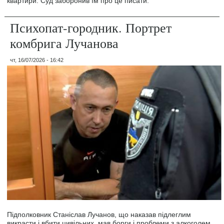
квартири. Суд заборонив їм про це писати.
Психопат-городник. Портрет
комбрига Лучанова
чт, 16/07/2026 - 16:42
Підполковник Станіслав Лучанов, що наказав підлеглим
викрасти і вбити цивільних, мав борги і проблеми з алкоголем.