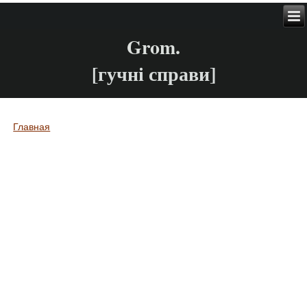
Grom.
[гучні справи]
Главная
Вы здесь