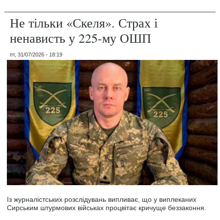
Не тільки «Скеля». Страх і
ненависть у 225-му ОШП
пт, 31/07/2026 - 18:19
Із журналістських розслідувань випливає, що у виплеканих
Сирським штурмових військах процвітає кричуще беззаконня.