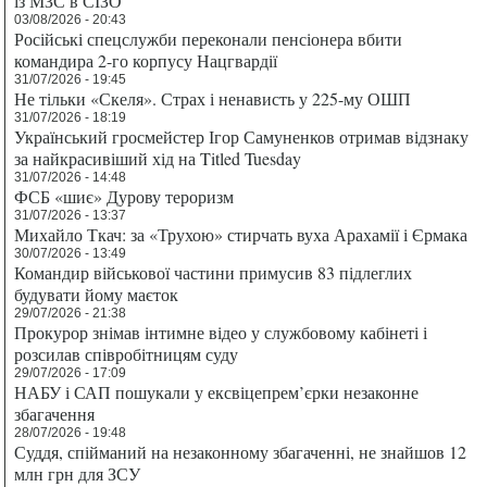
із МЗС в СІЗО
03/08/2026 - 20:43
Російські спецслужби переконали пенсіонера вбити
командира 2-го корпусу Нацгвардії
31/07/2026 - 19:45
Не тільки «Скеля». Страх і ненависть у 225-му ОШП
31/07/2026 - 18:19
Український гросмейстер Ігор Самуненков отримав відзнаку
за найкрасивіший хід на Titled Tuesday
31/07/2026 - 14:48
ФСБ «шиє» Дурову тероризм
31/07/2026 - 13:37
Михайло Ткач: за «Трухою» стирчать вуха Арахамії і Єрмака
30/07/2026 - 13:49
Командир військової частини примусив 83 підлеглих
будувати йому маєток
29/07/2026 - 21:38
Прокурор знімав інтимне відео у службовому кабінеті і
розсилав співробітницям суду
29/07/2026 - 17:09
НАБУ і САП пошукали у ексвіцепрем’єрки незаконне
збагачення
28/07/2026 - 19:48
Суддя, спійманий на незаконному збагаченні, не знайшов 12
млн грн для ЗСУ