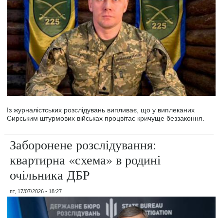
Із журналістських розслідувань випливає, що у виплеканих
Сирським штурмових військах процвітає кричуще беззаконня.
Заборонене розслідування:
квартирна «схема» в родині
очільника ДБР
пт, 17/07/2026 - 18:27