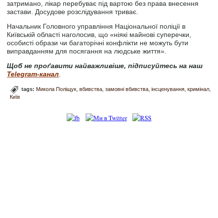
затримано, лікар перебуває під вартою без права внесення
застави. Досудове розслідування триває.
Начальник Головного управління Національної поліції в
Київській області наголосив, що «ніякі майнові суперечки,
особисті образи чи багаторічні конфлікти не можуть бути
виправданням для посягання на людське життя».
Щоб не проґавити найважливіше, підписуйтесь на наш
Telegram-канал
.
tags:
Микола Поліщук
вбивства
замовні вбивства
інсценування
кримінал
Київ