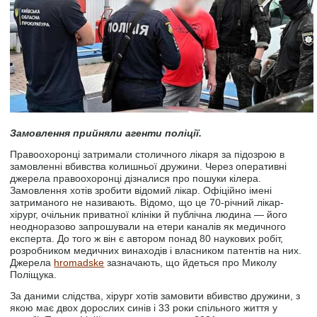
Замовлення прийняли агенти поліції.
Правоохоронці затримали столичного лікаря за підозрою в
замовленні вбивства колишньої дружини. Через оперативні
джерела правоохоронці дізналися про пошуки кілера.
Замовлення хотів зробити відомий лікар. Офіційно імені
затриманого не називають. Відомо, що це 70-річний лікар-
хірург, очільник приватної клініки й публічна людина — його
неодноразово запрошували на етери каналів як медичного
експерта. До того ж він є автором понад 80 наукових робіт,
розробником медичних винаходів і власником патентів на них.
Джерела
hromadske
зазначають, що йдеться про Миколу
Поліщука.
За даними слідства, хірург хотів замовити вбивство дружини, з
якою має двох дорослих синів і 33 роки спільного життя у