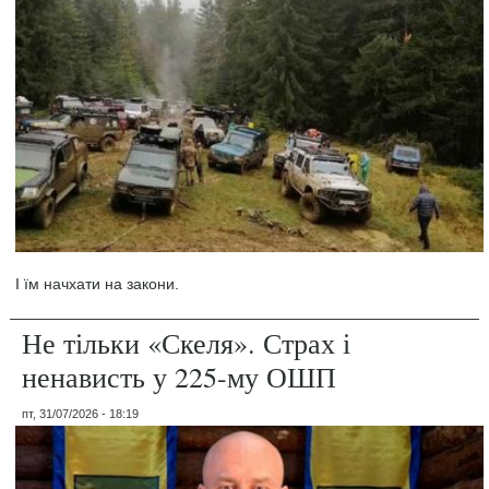
І їм начхати на закони.
Не тільки «Скеля». Страх і
ненависть у 225-му ОШП
пт, 31/07/2026 - 18:19