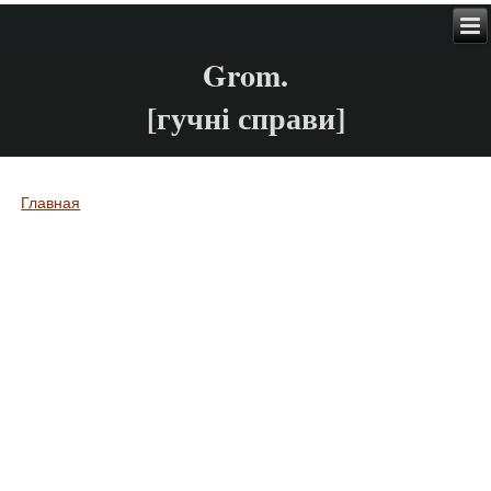
Grom.
[гучні справи]
Главная
Вы здесь