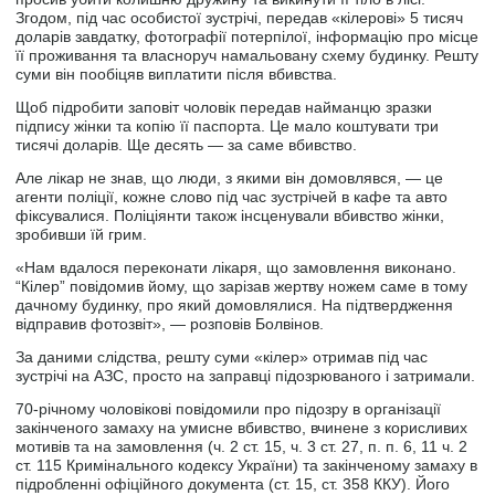
Згодом, під час особистої зустрічі, передав «кілерові» 5 тисяч
доларів завдатку, фотографії потерпілої, інформацію про місце
її проживання та власноруч намальовану схему будинку. Решту
суми він пообіцяв виплатити після вбивства.
Щоб підробити заповіт чоловік передав найманцю зразки
підпису жінки та копію її паспорта. Це мало коштувати три
тисячі доларів. Ще десять — за саме вбивство.
Але лікар не знав, що люди, з якими він домовлявся, — це
агенти поліції, кожне слово під час зустрічей в кафе та авто
фіксувалися. Поліціянти також інсценували вбивство жінки,
зробивши їй грим.
«Нам вдалося переконати лікаря, що замовлення виконано.
“Кілер” повідомив йому, що зарізав жертву ножем саме в тому
дачному будинку, про який домовлялися. На підтвердження
відправив фотозвіт», — розповів Болвінов.
За даними слідства, решту суми «кілер» отримав під час
зустрічі на АЗС, просто на заправці підозрюваного і затримали.
70-річному чоловікові повідомили про підозру в організації
закінченого замаху на умисне вбивство, вчинене з корисливих
мотивів та на замовлення (ч. 2 ст. 15, ч. 3 ст. 27, п. п. 6, 11 ч. 2
ст. 115 Кримінального кодексу України) та закінченому замаху в
підробленні офіційного документа (ст. 15, ст. 358 ККУ). Його