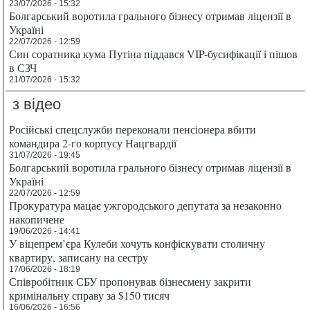
23/07/2026 - 15:32
Болгарський воротила грального бізнесу отримав ліцензії в
Україні
22/07/2026 - 12:59
Син соратника кума Путіна піддався VIP-бусифікації і пішов
в СЗЧ
21/07/2026 - 15:32
з відео
Російські спецслужби переконали пенсіонера вбити
командира 2-го корпусу Нацгвардії
31/07/2026 - 19:45
Болгарський воротила грального бізнесу отримав ліцензії в
Україні
22/07/2026 - 12:59
Прокуратура мацає ужгородського депутата за незаконно
накопичене
19/06/2026 - 14:41
У віцепрем’єра Кулеби хочуть конфіскувати столичну
квартиру, записану на сестру
17/06/2026 - 18:19
Співробітник СБУ пропонував бізнесмену закрити
кримінальну справу за $150 тисяч
16/06/2026 - 16:56