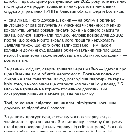
шлюбі. Пара офіційно розлучилася ще 2021 року, але весь час
після цього «в родині тривала війна», розповів начальник
слідчого управління ГУНП в Київській області Сергій Болвінов.
«І сам лікар, і його дружина, і сини — на обліку в органах
внутрішніх справ фігурують як учасники численних сімейних
конфліктів. Батьки роками писали одне на одного скарги та
заяви, билися, викликали поліцію. Чоловік повідомляв до 102
про те, що жінка нібито вкрала його гроші та нерухомість.
Заявляв також, що його було загіпнозовано. Тим часом
колишній дружині суд видавав обмежувальний припис щодо
нього. І сама вона також перебувала на обліку як кривдник», —
розповів він.
За даними слідчих, сварки тривали через майно — ідеться про
щонайменше вісім об’єктів нерухомості. Болвінов пояснює:
лікаря не влаштувало те, як суд розподілив квартири та гараж.
Крім того, з нього мали ще стягнути компенсацію у понад 2,5
мільйона гривень на користь колишньої дружини. Він
оскаржував рішення в апеляції, але без успіху.
Тоді, за даними слідства, виник план ліквідувати колишню
дружину та підробити її заповіт.
За даними прокуратури, спочатку чоловік звернувся до
знайомого з проханням знайти виконавця злочину (на цьому
етапі правоохоронці взяли справу під свій контроль). Чоловік
просив убити колишню дружину та викинути її тіло в лісі.