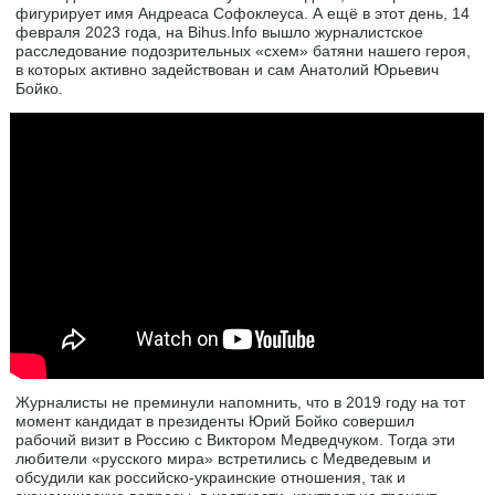
фигурирует имя Андреаса Софоклеуса. А ещё в этот день, 14
февраля 2023 года, на Bihus.Info вышло журналистское
расследование подозрительных «схем» батяни нашего героя,
в которых активно задействован и сам Анатолий Юрьевич
Бойко.
Журналисты не преминули напомнить, что в 2019 году на тот
момент кандидат в президенты Юрий Бойко совершил
рабочий визит в Россию с Виктором Медведчуком. Тогда эти
любители «русского мира» встретились с Медведевым и
обсудили как российско-украинские отношения, так и