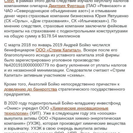
СМИ
, в рамках этого дела следствие изучало неуплату налогов
компаниями олигарха
Дмитрия Фирташа
(ПАО «Ровноазот» и
ЧАО «Северодонецкое объединение азот») и отмывание
денег через страховые компании бизнесмена Юрия Явтушенко
(СК «Орлы», «Дом страхования», СК «Ильичевская»). По
мнению следствия, страховые компании заключили фейковые
контракты на страхование с подконтрольными комструктурами
на общую сумму в $178.54 миллионов
С марта 2018 по январь 2019 Андрей Бойко числился
бенефициаром
ООО «Стрим Капитал»
. Вскоре после его
благополучного исхода из уставного капитала этой фирмы
было зарегистрировано уголовное производство
№42019100000000779 по факту уклонении от уплаты налогов
и их незаконной минимизации. Следователи считают «Стрим
Капитал» активным участником «схемы».
Кроме того, Анатолий Бойко непосредственно причастен к
доведению до банкротства
стратегического государственного
предприятия.
В 2020 году подконтрольный Бойко-младшему инвестфонд
«Оникс» учредил ООО
«Химические инновационные
технологии»
(ХИТ). Уже в следующем году эта «ооошка»
выкупила активы ООО «Украинская химико-энергетическая
компания» (УХЭК), которая производит химические вещества
и взрывчатку. УХЭК в свою очередь выкупила активы