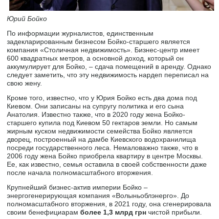
Юрий Бойко
По информации журналистов, единственным
задекларированным бизнесом Бойко-старшего является
компания «Столичная недвижимость». Бизнес-центр имеет
600 квадратных метров, а основной доход, который он
аккумулирует для Бойко, – сдача помещений в аренду. Однако
следует заметить, что эту недвижимость нардеп переписал на
свою жену.
Кроме того, известно, что у Юрия Бойко есть два дома под
Киевом. Они записаны на супругу политика и его сына
Анатолия. Известно также, что в 2020 году жена Бойко-
старшего купила под Киевом 50 гектаров земли. Но самым
жирным куском недвижимости семейства Бойко является
дворец, построенный на дамбе Киевского водохранилища
посреди государственного леса. Немаловажно также, что в
2006 году жена Бойко приобрела квартиру в центре Москвы.
Ее, как известно, семья оставила в своей собственности даже
после начала полномасштабного вторжения.
Крупнейший бизнес-актив империи Бойко –
энергогенерирующая компания «Волыньоблэнерго». До
полномасштабного вторжения, в 2021 году, она сгенерировала
своим бенефициарам
более 1,3 млрд грн
чистой прибыли.