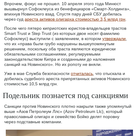
Впрочем, фокус не прошел. 10 апреля этого года Минюст
вышвырнул Софоклеуса из бенефициаров «Смарт-Холдинга»,
впихнув Новинского взад. Спустя пару дней СБУ добилась
через суд
ареста активов олигарха стоимостью 3,5 млрд грн
.
После чего пятеро киприотских юристов-владельцев трастов
Smart Trust и Step Trust (из которых двое носят фамилию
Софоклеус) выступили с заявлением, в котором
утверждали
,
что их «права были грубо нарушены вышеупомянутым
решением, поскольку оба траста являются юридически
обязательными соглашениями, регулируемыми
законодательством Кипра и созданными до наложения
санкций на Новинского». Но их ропоту не вняли.
Уже в мае Служба безопасности
отчиталась
, что отыскала и
добилась судебного ареста припрятанных активов Новинского
стоимостью 10,5 млрд грн.
Подельник познается под санкциями
Санкции против Новинского плотно накрыли также упомянутый
выше «Азов Петролеум Ллс» (Azov Petroleum Llc), который
православный олигарх и семейство Бойко делят поровну
через подставные компании.