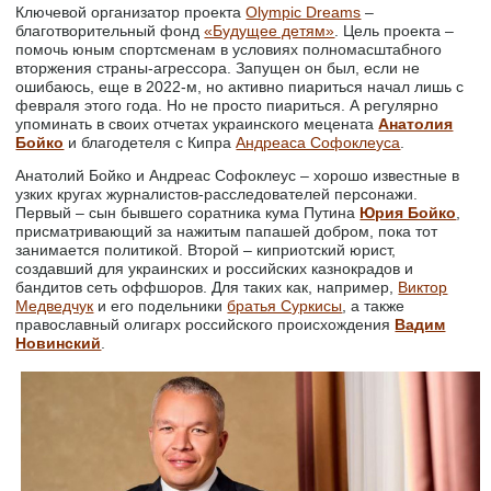
Ключевой организатор проекта
Olympic Dreams
–
благотворительный фонд
«Будущее детям»
. Цель проекта –
помочь юным спортсменам в условиях полномасштабного
вторжения страны-агрессора. Запущен он был, если не
ошибаюсь, еще в 2022-м, но активно пиариться начал лишь с
февраля этого года. Но не просто пиариться. А регулярно
упоминать в своих отчетах украинского мецената
Анатолия
Бойко
и благодетеля с Кипра
Андреаса Софоклеуса
.
Анатолий Бойко и Андреас Софоклеус – хорошо известные в
узких кругах журналистов-расследователей персонажи.
Первый – сын бывшего соратника кума Путина
Юрия Бойко
,
присматривающий за нажитым папашей добром, пока тот
занимается политикой. Второй – киприотский юрист,
создавший для украинских и российских казнокрадов и
бандитов сеть оффшоров. Для таких как, например,
Виктор
Медведчук
и его подельники
братья Суркисы
, а также
православный олигарх российского происхождения
Вадим
Новинский
.