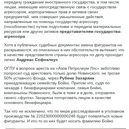
передачу гражданам иностранного государства, в том числе
лицам, имеющим непосредственную связь с государством-
агрессором, корпоративных прав и активов своих
предприятий, чем совершил умышленные действия,
направленные на помощь государству-агрессору
(пособничество) путем подготовки и передачи материальных
ресурсов или других активов
представителям государства-
агрессора
.
Хотя в публичных судебных документах имена фигурантов не
раскрываются, из описанных в них обстоятельств вытекает, что
в качестве представителя страны-агрессора по делу проходит
лично
Андреас Софоклеус
.
ОГПУ в вопросе ареста на «Азов Петролеум Ллс» заботливо
попросил суд арестовать только долю Новинского, не трогая
50% уставного фонда, через
Рубена Захаряна
принадлежащую семейству Бойко. Притом что, судя по
чехарде с бенефициарами компании, семья Бойко,
компаньоны Новинского, были в теме и в доле, отправляя
своего «фунта» Захаряна поторговать лицом в качестве
основного бенефициара.
Так что не исключено, что по мере расследования в уголовном
производстве № 22023000000000248 будут появляться новые
фигуранты. И кто-то из них будет носить фамилию Бойко.