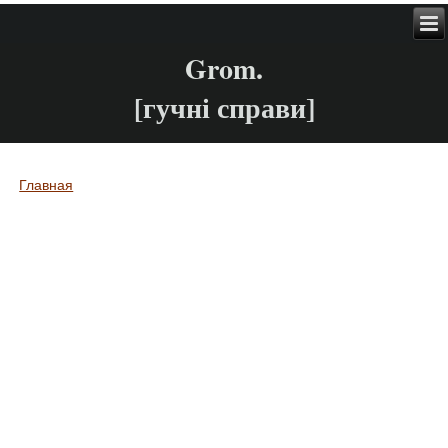
Grom.
[гучні справи]
Главная
Вы здесь