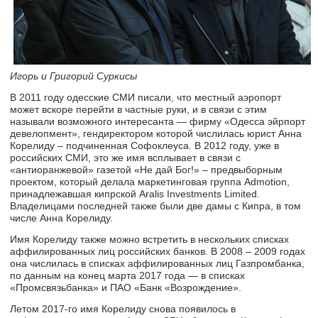
Игорь и Григорий Суркисы
В 2011 году одесские СМИ писали, что местный аэропорт
может вскоре перейти в частные руки, и в связи с этим
называли возможного интересанта — фирму «Одесса эйрпорт
девелопмент», гендиректором которой числилась юрист Анна
Корелиду – подчиненная Софоклеуса. В 2012 году, уже в
российских СМИ, это же имя всплывает в связи с
«антиоранжевой» газетой «Не дай Бог!» – предвыборным
проектом, который делала маркетинговая группа Admotion,
принадлежавшая кипрской Aralis Investments Limited.
Владелицами последней также были две дамы с Кипра, в том
числе Анна Корелиду.
Имя Корелиду также можно встретить в нескольких списках
аффилированных лиц российских банков. В 2008 – 2009 годах
она числилась в списках аффилированных лиц Газпромбанка,
по данным на конец марта 2017 года — в списках
«Промсвязьбанка» и ПАО «Банк «Возрождение».
Летом 2017-го имя Корелиду снова появилось в