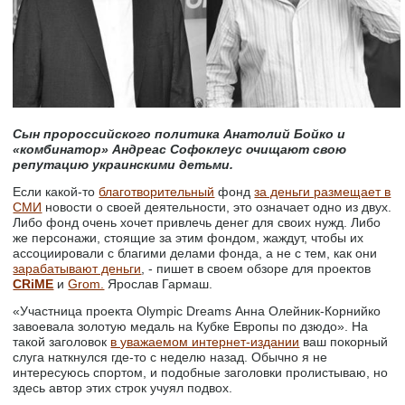
Сын пророссийского политика Анатолий Бойко и
«комбинатор» Андреас Софоклеус очищают свою
репутацию украинскими детьми.
Если какой-то
благотворительный
фонд
за деньги размещает в
СМИ
новости о своей деятельности, это означает одно из двух.
Либо фонд очень хочет привлечь денег для своих нужд. Либо
же персонажи, стоящие за этим фондом, жаждут, чтобы их
ассоциировали с благими делами фонда, а не с тем, как они
зарабатывают деньги
, - пишет в своем обзоре для проектов
CRiME
и
Grom.
Ярослав Гармаш.
«Участница проекта Olympic Dreams Анна Олейник-Корнийко
завоевала золотую медаль на Кубке Европы по дзюдо». На
такой заголовок
в уважаемом интернет-издании
ваш покорный
слуга наткнулся где-то с неделю назад. Обычно я не
интересуюсь спортом, и подобные заголовки пролистываю, но
здесь автор этих строк учуял подвох.