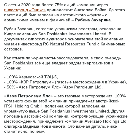
С осени 2020 года более 75% акций компании через
инвестфонд «Оникс»
принадлежит Анатолию Бойко. До этого
пакет акций был записан на австрийского «фунта» с
армянскими именем и фамилией –
Рубена Захаряна
.
Рубен Захарян, согласно украинским реестрам, основал на
Кипре компанию San Posidanius Investments Limited. В
документах кипрских аудиторов основателем этой компании
указан инвестфонд RC Natural Resources Fund с Каймановых
островов.
Как отметили журналисты-расследователи, в свою очередь
San Posidanius всё ещё владеет рядом энергоактивов в
Украине:
- 100% Харьковской ТЭЦ-5,
- 100% «КЗР Петролеум» (газовые месторождения в Украине),
- 50% «Азов Петролеум Ллс» (Azov Petroleum Llc).
«Азов Петролеум Ллс»
– это газовые месторождения. 100%
уставного фонда этой компании принадлежат австрийской
ITSH Holding GmbH, половина которой записана на
упомянутую выше San Posidanius Investments Limited. Другая
половина австрийской компании, контролирующей украинские
месторождения, принадлежит компании Avelizaro Holdings Ltd
олигарха
Вадима Новинского
. Это важная деталь, ниже
станет ясно, почему.