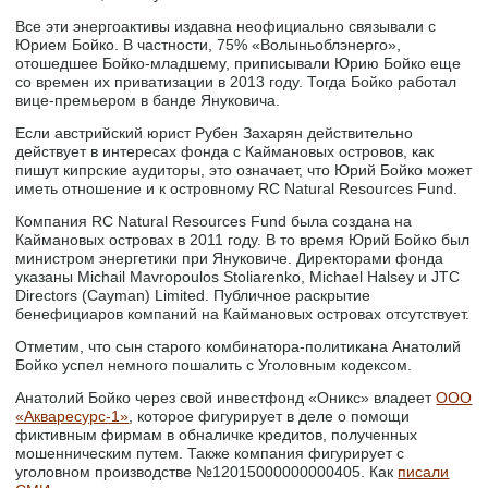
Все эти энергоактивы издавна неофициально связывали с
Юрием Бойко. В частности, 75% «Волыньоблэнерго»,
отошедшее Бойко-младшему, приписывали Юрию Бойко еще
со времен их приватизации в 2013 году. Тогда Бойко работал
вице-премьером в банде Януковича.
Если австрийский юрист Рубен Захарян действительно
действует в интересах фонда с Каймановых островов, как
пишут кипрские аудиторы, это означает, что Юрий Бойко может
иметь отношение и к островному RC Natural Resources Fund.
Компания RC Natural Resources Fund была создана на
Каймановых островах в 2011 году. В то время Юрий Бойко был
министром энергетики при Януковиче. Директорами фонда
указаны Michail Mavropoulos Stoliarenko, Michael Halsey и JTC
Directors (Cayman) Limited. Публичное раскрытие
бенефициаров компаний на Каймановых островах отсутствует.
Отметим, что сын старого комбинатора-политикана Анатолий
Бойко успел немного пошалить с Уголовным кодексом.
Анатолий Бойко через свой инвестфонд «Оникс» владеет
ООО
«Акваресурс-1»
, которое фигурирует в деле о помощи
фиктивным фирмам в обналичке кредитов, полученных
мошенническим путем. Также компания фигурирует с
уголовном производстве №12015000000000405. Как
писали