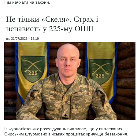
І їм начхати на закони.
Не тільки «Скеля». Страх і
ненависть у 225-му ОШП
пт, 31/07/2026 - 18:19
Із журналістських розслідувань випливає, що у виплеканих
Сирським штурмових військах процвітає кричуще беззаконня.