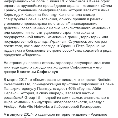
информационном поле. 1 июня СБУ обыскала в Киеве офис
одного из крупнейших провайдеров страны - компании «Олли
Транс», конечными бенефициарами которой являются Анна
Корелиду и Катерина Леониду. Как пояснила спикер
спецслужбы Елена Гитлянская, обыски прошли в рамках
уголовного производства по статье «Финансирование
действий, совершенных с целью насильственного изменения
или свержения конституционного строя или захвата
государственной власти, изменения границ территории или
государственной границы Украины». Случилось это как раз
после того, как в мае президент Украины Петр Порошенко
издал указ о блокировке в стране российских соцсетей и ряда
продуктов «Яндекса».
На страницах прессы страны-агрессора регулярно мелькало
имя еще одного сотрудника холдинга Софоклеуса – его
дочери
Кристины Софоклеус
.
В марте 2017-го «Коммерсантъ» писал, что кипрская Nedistro
Investments Ltd, принадлежащая Кристине Софоклеус и Елене
Папакристодопулу Псинтру, владеет 40% «Группы Айби
Сервис», которая, в свою очередь, является частью
российской Group-IB — одной из семи самых влиятельных в
мире компаний в индустрии кибербезопасности, наряду с
FireEye, Palo Alto Networks и Лабораторией Касперского.
А в августе 2017-го казанское интернет-издание «Реальное