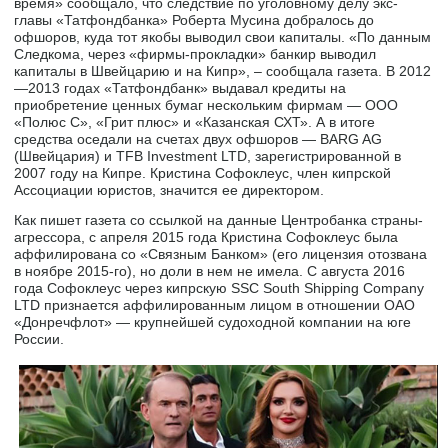
время» сообщало, что следствие по уголовному делу экс-
главы «Татфондбанка» Роберта Мусина добралось до
офшоров, куда тот якобы выводил свои капиталы. «По данным
Следкома, через «фирмы-прокладки» банкир выводил
капиталы в Швейцарию и на Кипр», – сообщала газета. В 2012
—2013 годах «Татфондбанк» выдавал кредиты на
приобретение ценных бумаг нескольким фирмам — ООО
«Полюс С», «Грит плюс» и «Казанская СХТ». А в итоге
средства оседали на счетах двух офшоров — BARG AG
(Швейцария) и TFB Investment LTD, зарегистрированной в
2007 году на Кипре. Кристина Софоклеус, член кипрской
Ассоциации юристов, значится ее директором.
Как пишет газета со ссылкой на данные Центробанка страны-
агрессора, с апреля 2015 года Кристина Софоклеус была
аффилирована со «Связным Банком» (его лицензия отозвана
в ноябре 2015-го), но доли в нем не имела. С августа 2016
года Софоклеус через кипрскую SSC South Shipping Company
LTD признается аффилированным лицом в отношении ОАО
«Донречфлот» — крупнейшей судоходной компании на юге
России.