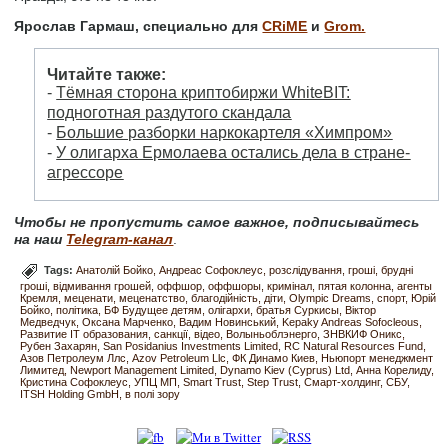
Ярослав Гармаш, специально для
CRiME
и
Grom.
Читайте также:
-
Тёмная сторона криптобиржи WhiteBIT:
подноготная раздутого скандала
-
Большие разборки наркокартеля «Химпром»
-
У олигарха Ермолаева остались дела в стране-
агрессоре
Чтобы не пропустить самое важное, подписывайтесь
на наш
Telegram-канал
.
Tags:
Анатолій Бойко
Андреас Софоклеус
розслідування
гроші
брудні
гроші
відмивання грошей
оффшор
оффшоры
кримінал
пятая колонна
агенты
Кремля
меценати
меценатство
благодійність
діти
Olympic Dreams
спорт
Юрій
Бойко
політика
БФ Будущее детям
олігархи
братья Суркисы
Віктор
Медведчук
Оксана Марченко
Вадим Новинський
Kepaky Andreas Sofocleous
Развитие IT образования
санкції
відео
Волыньоблэнерго
ЗНВКИФ Оникс
Рубен Захарян
San Posidanius Investments Limited
RC Natural Resources Fund
Азов Петролеум Ллс
Azov Petroleum Llc
ФК Динамо Киев
Ньюпорт менеджмент
Лимитед
Newport Management Limited
Dynamo Kiev (Cyprus) Ltd
Анна Корелиду
Кристина Софоклеус
УПЦ МП
Smart Trust
Step Trust
Смарт-холдинг
СБУ
ITSH Holding GmbH
в полі зору