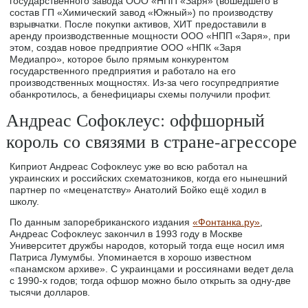
государственного завода ООО «НПП «Заря» (вошедшего в
состав ГП «Химический завод «Южный») по производству
взрывчатки. После покупки активов, ХИТ предоставили в
аренду производственные мощности ООО «НПП «Заря», при
этом, создав новое предприятие ООО «НПК «Заря
Медиапро», которое было прямым конкурентом
государственного предприятия и работало на его
производственных мощностях. Из-за чего госупредприятие
обанкротилось, а бенефициары схемы получили профит.
Андреас Софоклеус: оффшорный
король со связями в стране-агрессоре
Киприот Андреас Софоклеус уже во всю работал на
украинских и российских схематозников, когда его нынешний
партнер по «меценатству» Анатолий Бойко ещё ходил в
школу.
По данным запоребриканского издания
«Фонтанка.ру»
,
Андреас Софоклеус закончил в 1993 году в Москве
Университет дружбы народов, который тогда еще носил имя
Патриса Лумумбы. Упоминается в хорошо известном
«панамском архиве». С украинцами и россиянами ведет дела
с 1990-х годов; тогда офшор можно было открыть за одну-две
тысячи долларов.