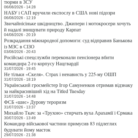
тюрми в ЗСУ
06/08/2026 - 14:28
НАБУ і САП вручили експослу в США нові підозри
06/08/2026 - 12:19
Звичайнісіньке шкідництво. Джипери і мотокросери хочуть
й надалі знищувати природу Карпат
04/08/2026 - 20:19
Розкрадання міжнародної допомоги: суд відправив Банькова
із МЗС в СІЗО
03/08/2026 - 20:43
Російські спецслужби переконали пенсіонера вбити
командира 2-го корпусу Нацгвардії
31/07/2026 - 19:45
Не тільки «Скеля». Страх і ненависть у 225-му ОШП
31/07/2026 - 18:19
Український гросмейстер Ігор Самуненков отримав відзнаку
за найкрасивіший хід на Titled Tuesday
31/07/2026 - 14:48
ФСБ «шиє» Дурову тероризм
31/07/2026 - 13:37
Михайло Ткач: за «Трухою» стирчать вуха Арахамії і Єрмака
30/07/2026 - 13:49
Командир військової частини примусив 83 підлеглих
будувати йому маєток
29/07/2026 - 21:38