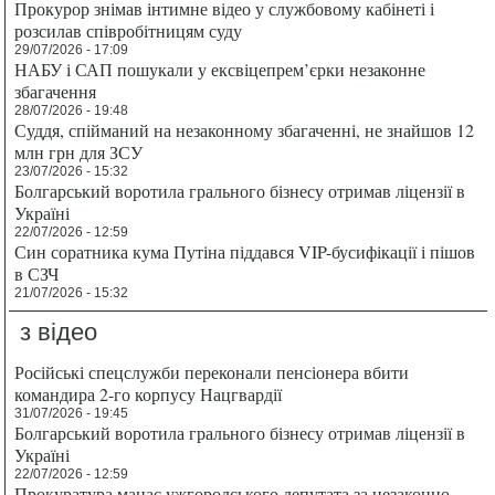
Прокурор знімав інтимне відео у службовому кабінеті і
розсилав співробітницям суду
29/07/2026 - 17:09
НАБУ і САП пошукали у ексвіцепрем’єрки незаконне
збагачення
28/07/2026 - 19:48
Суддя, спійманий на незаконному збагаченні, не знайшов 12
млн грн для ЗСУ
23/07/2026 - 15:32
Болгарський воротила грального бізнесу отримав ліцензії в
Україні
22/07/2026 - 12:59
Син соратника кума Путіна піддався VIP-бусифікації і пішов
в СЗЧ
21/07/2026 - 15:32
з відео
Російські спецслужби переконали пенсіонера вбити
командира 2-го корпусу Нацгвардії
31/07/2026 - 19:45
Болгарський воротила грального бізнесу отримав ліцензії в
Україні
22/07/2026 - 12:59
Прокуратура мацає ужгородського депутата за незаконно