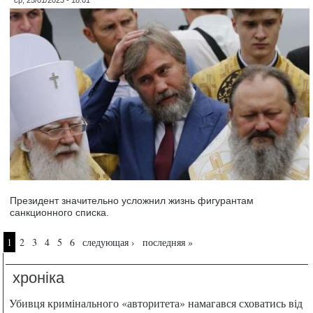
ср, 25/01/2023 - 18:01
Президент значительно усложнил жизнь фигурантам
санкционного списка.
Страницы
1
2
3
4
5
6
следующая ›
последняя »
хроніка
Убивця кримінального «авторитета» намагався сховатись від