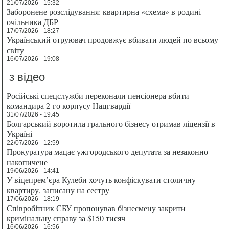
21/07/2026 - 15:32
Заборонене розслідування: квартирна «схема» в родині
очільника ДБР
17/07/2026 - 18:27
Український отруювач продовжує вбивати людей по всьому
світу
16/07/2026 - 19:08
з відео
Російські спецслужби переконали пенсіонера вбити
командира 2-го корпусу Нацгвардії
31/07/2026 - 19:45
Болгарський воротила грального бізнесу отримав ліцензії в
Україні
22/07/2026 - 12:59
Прокуратура мацає ужгородського депутата за незаконно
накопичене
19/06/2026 - 14:41
У віцепрем’єра Кулеби хочуть конфіскувати столичну
квартиру, записану на сестру
17/06/2026 - 18:19
Співробітник СБУ пропонував бізнесмену закрити
кримінальну справу за $150 тисяч
16/06/2026 - 16:56