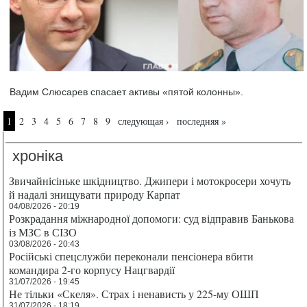
Вадим Слюсарев спасает активы «пятой колонны».
Страницы
1
2
3
4
5
6
7
8
9
следующая ›
последняя »
хроніка
Звичайнісіньке шкідництво. Джипери і мотокросери хочуть
й надалі знищувати природу Карпат
04/08/2026 - 20:19
Розкрадання міжнародної допомоги: суд відправив Банькова
із МЗС в СІЗО
03/08/2026 - 20:43
Російські спецслужби переконали пенсіонера вбити
командира 2-го корпусу Нацгвардії
31/07/2026 - 19:45
Не тільки «Скеля». Страх і ненависть у 225-му ОШП
31/07/2026 - 18:19