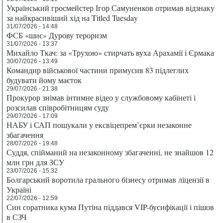
Український гросмейстер Ігор Самуненков отримав відзнаку
за найкрасивіший хід на Titled Tuesday
31/07/2026 - 14:48
ФСБ «шиє» Дурову тероризм
31/07/2026 - 13:37
Михайло Ткач: за «Трухою» стирчать вуха Арахамії і Єрмака
30/07/2026 - 13:49
Командир військової частини примусив 83 підлеглих
будувати йому маєток
29/07/2026 - 21:38
Прокурор знімав інтимне відео у службовому кабінеті і
розсилав співробітницям суду
29/07/2026 - 17:09
НАБУ і САП пошукали у ексвіцепрем’єрки незаконне
збагачення
28/07/2026 - 19:48
Суддя, спійманий на незаконному збагаченні, не знайшов 12
млн грн для ЗСУ
23/07/2026 - 15:32
Болгарський воротила грального бізнесу отримав ліцензії в
Україні
22/07/2026 - 12:59
Син соратника кума Путіна піддався VIP-бусифікації і пішов
в СЗЧ