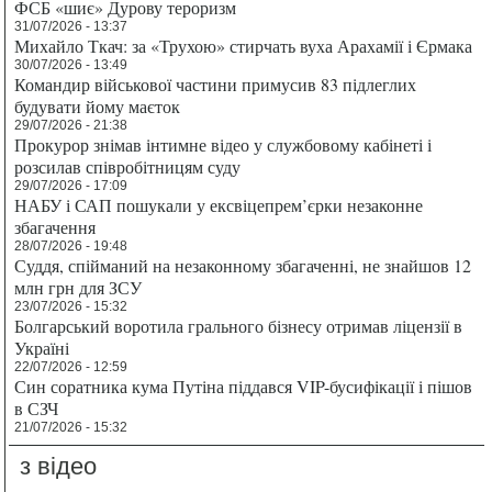
ФСБ «шиє» Дурову тероризм
31/07/2026 - 13:37
Михайло Ткач: за «Трухою» стирчать вуха Арахамії і Єрмака
30/07/2026 - 13:49
Командир військової частини примусив 83 підлеглих
будувати йому маєток
29/07/2026 - 21:38
Прокурор знімав інтимне відео у службовому кабінеті і
розсилав співробітницям суду
29/07/2026 - 17:09
НАБУ і САП пошукали у ексвіцепрем’єрки незаконне
збагачення
28/07/2026 - 19:48
Суддя, спійманий на незаконному збагаченні, не знайшов 12
млн грн для ЗСУ
23/07/2026 - 15:32
Болгарський воротила грального бізнесу отримав ліцензії в
Україні
22/07/2026 - 12:59
Син соратника кума Путіна піддався VIP-бусифікації і пішов
в СЗЧ
21/07/2026 - 15:32
з відео