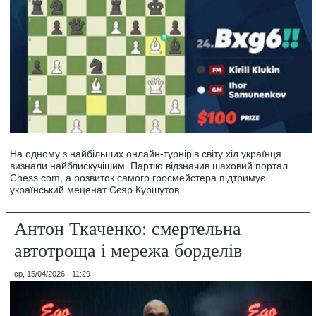
На одному з найбільших онлайн-турнірів світу хід українця
визнали найблискучішим. Партію відзначив шаховий портал
Chess.com, а розвиток самого гросмейстера підтримує
український меценат Сєяр Куршутов.
Антон Ткаченко: смертельна
автотроща і мережа борделів
ср, 15/04/2026 - 11:29