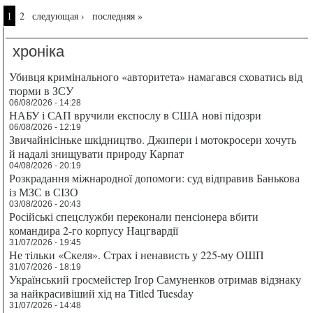
Страницы
1
2
следующая ›
последняя »
хроніка
Убивця кримінального «авторитета» намагався сховатись від
тюрми в ЗСУ
06/08/2026 - 14:28
НАБУ і САП вручили експослу в США нові підозри
06/08/2026 - 12:19
Звичайнісіньке шкідництво. Джипери і мотокросери хочуть
й надалі знищувати природу Карпат
04/08/2026 - 20:19
Розкрадання міжнародної допомоги: суд відправив Банькова
із МЗС в СІЗО
03/08/2026 - 20:43
Російські спецслужби переконали пенсіонера вбити
командира 2-го корпусу Нацгвардії
31/07/2026 - 19:45
Не тільки «Скеля». Страх і ненависть у 225-му ОШП
31/07/2026 - 18:19
Український гросмейстер Ігор Самуненков отримав відзнаку
за найкрасивіший хід на Titled Tuesday
31/07/2026 - 14:48