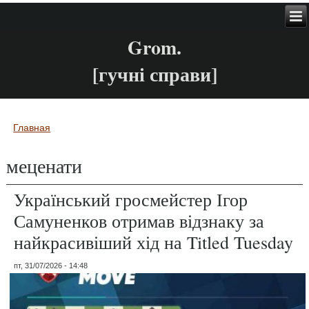
Grom.
[гучні справи]
Главная
Вы здесь
меценати
Український гросмейстер Ігор
Самуненков отримав відзнаку за
найкрасивіший хід на Titled Tuesday
пт, 31/07/2026 - 14:48