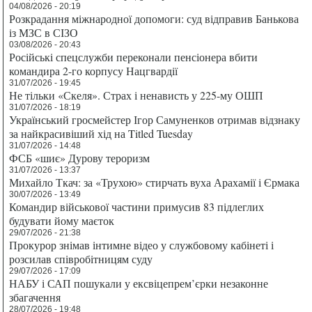
04/08/2026 - 20:19
Розкрадання міжнародної допомоги: суд відправив Банькова
із МЗС в СІЗО
03/08/2026 - 20:43
Російські спецслужби переконали пенсіонера вбити
командира 2-го корпусу Нацгвардії
31/07/2026 - 19:45
Не тільки «Скеля». Страх і ненависть у 225-му ОШП
31/07/2026 - 18:19
Український гросмейстер Ігор Самуненков отримав відзнаку
за найкрасивіший хід на Titled Tuesday
31/07/2026 - 14:48
ФСБ «шиє» Дурову тероризм
31/07/2026 - 13:37
Михайло Ткач: за «Трухою» стирчать вуха Арахамії і Єрмака
30/07/2026 - 13:49
Командир військової частини примусив 83 підлеглих
будувати йому маєток
29/07/2026 - 21:38
Прокурор знімав інтимне відео у службовому кабінеті і
розсилав співробітницям суду
29/07/2026 - 17:09
НАБУ і САП пошукали у ексвіцепрем’єрки незаконне
збагачення
28/07/2026 - 19:48