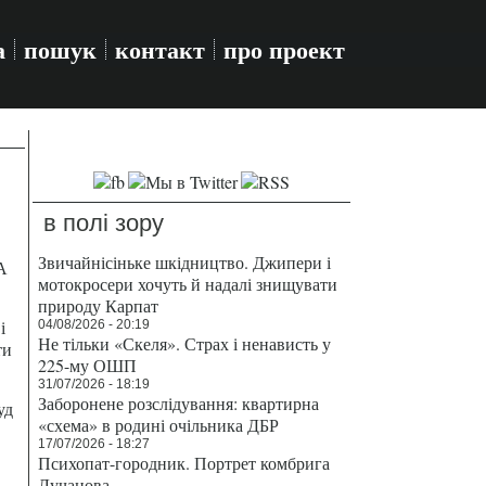
а
пошук
контакт
про проект
в полі зору
Звичайнісіньке шкідництво. Джипери і
А
мотокросери хочуть й надалі знищувати
природу Карпат
і
04/08/2026 - 20:19
Не тільки «Скеля». Страх і ненависть у
ти
225-му ОШП
31/07/2026 - 18:19
Заборонене розслідування: квартирна
уд
«схема» в родині очільника ДБР
17/07/2026 - 18:27
Психопат-городник. Портрет комбрига
Лучанова