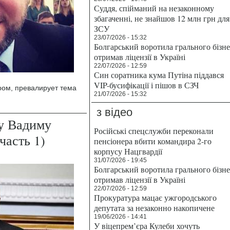
Суддя, спійманий на незаконному
збагаченні, не знайшов 12 млн грн для
ЗСУ
23/07/2026 - 15:32
Болгарський воротила грального бізн
отримав ліцензії в Україні
22/07/2026 - 12:59
Син соратника кума Путіна піддався
VIP-бусифікації і пішов в СЗЧ
ром, превалирует тема
21/07/2026 - 15:32
з відео
у Вадиму
Російські спецслужби переконали
часть 1)
пенсіонера вбити командира 2-го
корпусу Нацгвардії
31/07/2026 - 19:45
Болгарський воротила грального бізн
отримав ліцензії в Україні
22/07/2026 - 12:59
Прокуратура мацає ужгородського
депутата за незаконно накопичене
19/06/2026 - 14:41
У віцепрем’єра Кулеби хочуть