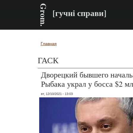
Grom.
[гучні справи]
Главная
Вы здесь
ГАСК
Дворецкий бывшего начал
Рыбака украл у босса $2 м
вт, 12/10/2021 - 13:03