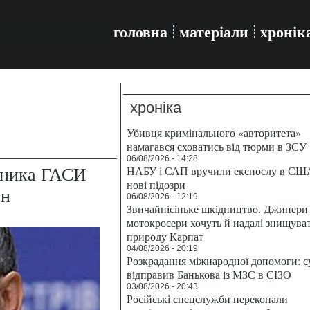
головна
матеріали
хронік
хроніка
Убивця кримінального «авторитета»
намагався сховатись від тюрми в ЗСУ
06/08/2026 - 14:28
ьника ГАСИ
НАБУ і САП вручили експослу в СШ
нові підозри
лн
06/08/2026 - 12:19
Звичайнісіньке шкідництво. Джипери 
мотокросери хочуть й надалі знищува
природу Карпат
04/08/2026 - 20:19
Розкрадання міжнародної допомоги: с
відправив Банькова із МЗС в СІЗО
03/08/2026 - 20:43
Російські спецслужби переконали