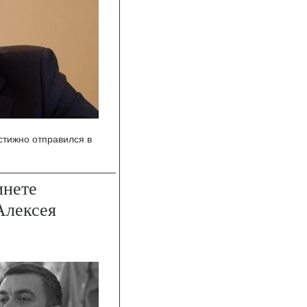
стижно отправился в
инете
Алексея