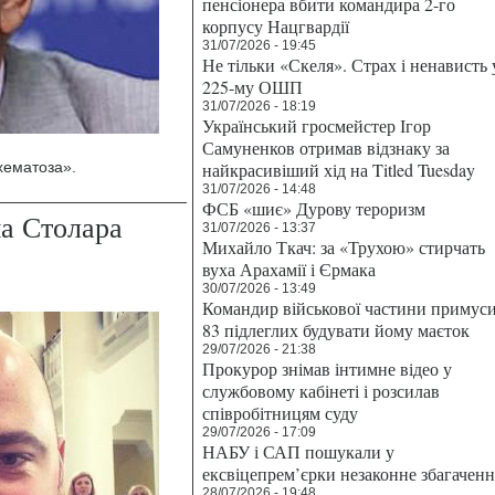
пенсіонера вбити командира 2-го
корпусу Нацгвардії
31/07/2026 - 19:45
Не тільки «Скеля». Страх і ненависть 
225-му ОШП
31/07/2026 - 18:19
Український гросмейстер Ігор
Самуненков отримав відзнаку за
хематоза».
найкрасивіший хід на Titled Tuesday
31/07/2026 - 14:48
ФСБ «шиє» Дурову тероризм
а Столара
31/07/2026 - 13:37
Михайло Ткач: за «Трухою» стирчать
вуха Арахамії і Єрмака
30/07/2026 - 13:49
Командир військової частини примус
83 підлеглих будувати йому маєток
29/07/2026 - 21:38
Прокурор знімав інтимне відео у
службовому кабінеті і розсилав
співробітницям суду
29/07/2026 - 17:09
НАБУ і САП пошукали у
ексвіцепрем’єрки незаконне збагаченн
28/07/2026 - 19:48