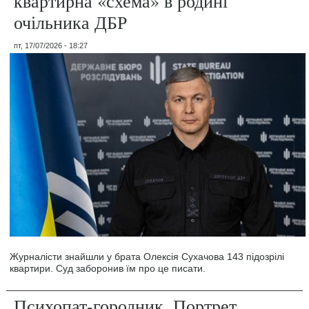
квартирна «схема» в родині
очільника ДБР
пт, 17/07/2026 - 18:27
Журналісти знайшли у брата Олексія Сухачова 143 підозрілі
квартири. Суд заборонив їм про це писати.
Психопат-городник. Портрет