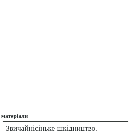
матеріали
Звичайнісіньке шкідництво.