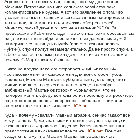
Агросектор – не совсем наш конек, поэтому достижения
Максима Петровича на ниве сельского хозяйства пока
комментировать не будем. А вот его заявление о том, что
увольнение было плавным и согласованным насторожило не
только нас, но и многих политических обозревателей.
Министр, пускай даже и.о., это не начальник ЖЭКа. За
процессами в Кабмине следит немало глаз, заинтересованные
лица сливают «инсайд», и если кто-то из державных мужей
намеривается покинуть службу (или его вознамерились
«уйти»), слухи ползут незамедлительно. Да не просто слухи, а
с более-менее полным раскладом – кто, из-за кого, зачем и
почему. С Мартынюком было не так.
Ничто не предвещало его скоропостижный «плавный»,
«согласованный» и «комфортный для всех сторон» уход.
Наоборот, Максим Мартынюк убедительно делал вид, что в
министерстве он всерьез и надолго. «Еще в декабре
амбициозный Мартынюк говорил журналистам, что не
намерен менять сферу деятельности, поскольку в агросекторе
еще много нерешенных вопросов», - обращает внимание
авторитетное интернет-издание
LIGA.net
.
Куда и почему «свалил» главный аграрий, сейчас гадают все
кому не лень. Даже «ватные» интернет-ресурсы задвинули
свою версию о «происках Госдепа». Более-менее внятные
предположения высказывает всё та же
LIGA.net
. Все они
сводятся к тому, что Максим Мартынюк решил делать