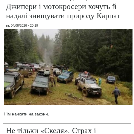
Джипери і мотокросери хочуть й
надалі знищувати природу Карпат
вт, 04/08/2026 - 20:19
І їм начхати на закони.
Не тільки «Скеля». Страх і