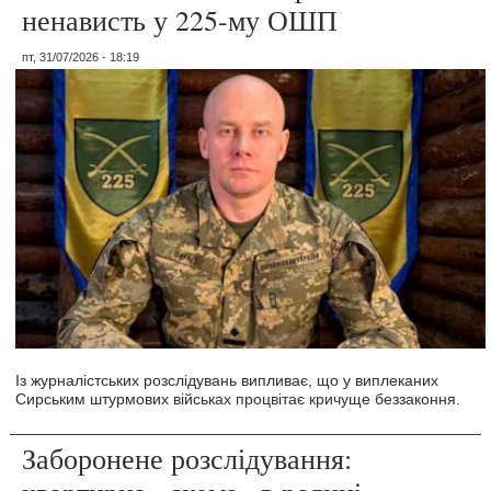
ненависть у 225-му ОШП
пт, 31/07/2026 - 18:19
Із журналістських розслідувань випливає, що у виплеканих
Сирським штурмових військах процвітає кричуще беззаконня.
Заборонене розслідування: