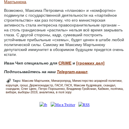
Мартынюка
.
Возможно, Максима Петровича «планово» и «комфортно»
подвинули с государственной деятельности на «партийное
строительство» как раз потому, что его министерская
активность стала интересна правоохранительным органам –
на столь грандиозные «распилы» нельзя всё время закрывать
глаза. С другой стороны, кадр, сумевший построить
устойчивые прибыльные «схемы», будет ценен в штабе любой
политической силы. Самому же Максиму Мартынюку
депутатский иммунитет в обозримом будущем придется очень
кстати.
Иван Чип специально для
CRiME
и
[громких дел]
Подписывайтесь на наш
Telegram-канал
.
Tags:
Максим Мартынюк
Минагропрод
Министерство аграрной политики
корупція
гроші
Держгеокадастр
ГАСИ
ГАСК
Максим Кудрявцев
скандал
скандали
Олег Цвях
Петро Порошенко
Владимир Гройсман
Кабмин
політика
вибори
выборы-2019
аналитика
в полі зору