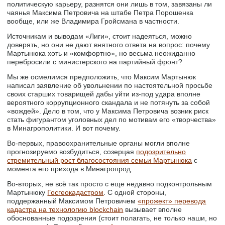
политическую карьеру, разнятся они лишь в том, завязаны ли
чаянья Максима Петровича на штабе Петра Порошенка
вообще, или же Владимира Гройсмана в частности.
Источникам и выводам «Лиги», стоит надеяться, можно
доверять, но они не дают внятного ответа на вопрос: почему
Мартынюка хоть и «комфортно», но весьма неожиданно
перебросили с министерского на партийный фронт?
Мы же осмелимся предположить, что Максим Мартынюк
написал заявление об увольнении по настоятельной просьбе
своих старших товарищей дабы уйти из-под удара вполне
вероятного коррупционного скандала и не потянуть за собой
«вождей». Дело в том, что у Максима Петровича возник риск
стать фигурантом уголовных дел по мотивам его «творчества»
в Минагрополитики. И вот почему.
Во-первых, правоохранительные органы могли вполне
прогнозируемо возбудиться, созерцая
подозрительно
стремительный рост благосостояния семьи Мартынюка
с
момента его прихода в Минагропрод.
Во-вторых, не всё так просто с еще недавно подконтрольным
Мартынюку
Госгеокадастром
. С одной стороны,
поддержанный Максимом Петровичем
«прожект» перевода
кадастра на технологию blockchain
вызывает вполне
обоснованные подозрения (стоит полагать, не только наши, но