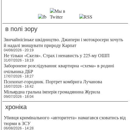
в полі зору
Звичайнісіньке шкідництво. Джипери і мотокросери хочуть
й надалі знищувати природу Карпат
04/08/2026 - 20:19
Не тільки «Скеля». Страх і ненависть у 225-му ОШП
31/07/2026 - 18:19
Заборонене розслідування: квартирна «схема» в родині
очільника ДБР
17/07/2026 - 18:27
Психопат-городник. Портрет комбрига Лучанова
16/07/2026 - 16:42
Мільярдна гральна імперія громадянина Журила
09/07/2026 - 18:04
хроніка
Убивця кримінального «авторитета» намагався сховатись від
тюрми в ЗСУ
06/08/2026 - 14:28