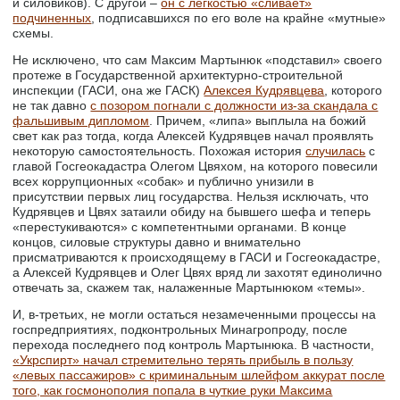
и силовиков). С другой –
он с лёгкостью «сливает»
подчиненных
, подписавшихся по его воле на крайне «мутные»
схемы.
Не исключено, что сам Максим Мартынюк «подставил» своего
протеже в Государственной архитектурно-строительной
инспекции (ГАСИ, она же ГАСК)
Алексея Кудрявцева
, которого
не так давно
с позором погнали с должности из-за скандала с
фальшивым дипломом
. Причем, «липа» выплыла на божий
свет как раз тогда, когда Алексей Кудрявцев начал проявлять
некоторую самостоятельность. Похожая история
случилась
с
главой Госгеокадастра Олегом Цвяхом, на которого повесили
всех коррупционных «собак» и публично унизили в
присутствии первых лиц государства. Нельзя исключать, что
Кудрявцев и Цвях затаили обиду на бывшего шефа и теперь
«перестукиваются» с компетентными органами. В конце
концов, силовые структуры давно и внимательно
присматриваются к происходящему в ГАСИ и Госгеокадастре,
а Алексей Кудрявцев и Олег Цвях вряд ли захотят единолично
отвечать за, скажем так, налаженные Мартынюком «темы».
И, в-третьих, не могли остаться незамеченными процессы на
госпредприятиях, подконтрольных Минагропроду, после
перехода последнего под контроль Мартынюка. В частности,
«Укрспирт» начал стремительно терять прибыль в пользу
«левых пассажиров» с криминальным шлейфом аккурат после
того, как госмонополия попала в чуткие руки Максима