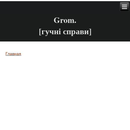
Grom.
[гучні справи]
Главная
Вы здесь