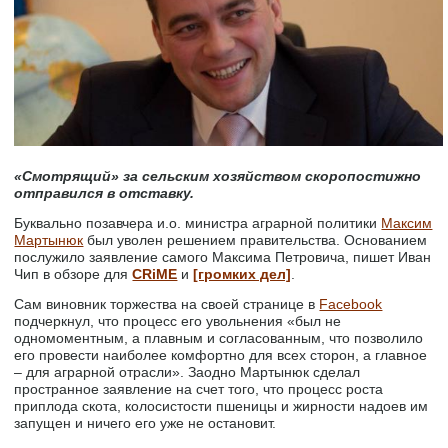
«Смотрящий» за сельским хозяйством скоропостижно
отправился в отставку.
Буквально позавчера и.о. министра аграрной политики
Максим
Мартынюк
был уволен решением правительства. Основанием
послужило заявление самого Максима Петровича, пишет Иван
Чип в обзоре для
CRiME
и
[громких дел]
.
Сам виновник торжества на своей странице в
Facebook
подчеркнул, что процесс его увольнения «был не
одномоментным, а плавным и согласованным, что позволило
его провести наиболее комфортно для всех сторон, а главное
– для аграрной отрасли». Заодно Мартынюк сделал
пространное заявление на счет того, что процесс роста
приплода скота, колосистости пшеницы и жирности надоев им
запущен и ничего его уже не остановит.