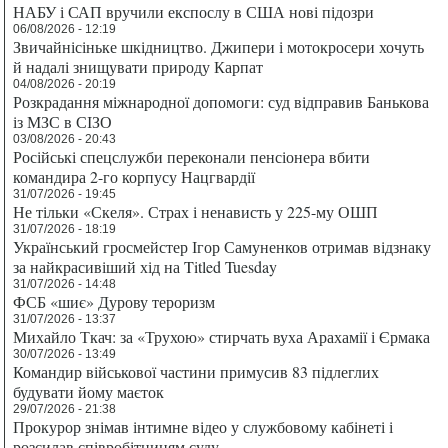
НАБУ і САП вручили експослу в США нові підозри
06/08/2026 - 12:19
Звичайнісіньке шкідництво. Джипери і мотокросери хочуть
й надалі знищувати природу Карпат
04/08/2026 - 20:19
Розкрадання міжнародної допомоги: суд відправив Банькова
із МЗС в СІЗО
03/08/2026 - 20:43
Російські спецслужби переконали пенсіонера вбити
командира 2-го корпусу Нацгвардії
31/07/2026 - 19:45
Не тільки «Скеля». Страх і ненависть у 225-му ОШП
31/07/2026 - 18:19
Український гросмейстер Ігор Самуненков отримав відзнаку
за найкрасивіший хід на Titled Tuesday
31/07/2026 - 14:48
ФСБ «шиє» Дурову тероризм
31/07/2026 - 13:37
Михайло Ткач: за «Трухою» стирчать вуха Арахамії і Єрмака
30/07/2026 - 13:49
Командир військової частини примусив 83 підлеглих
будувати йому маєток
29/07/2026 - 21:38
Прокурор знімав інтимне відео у службовому кабінеті і
розсилав співробітницям суду