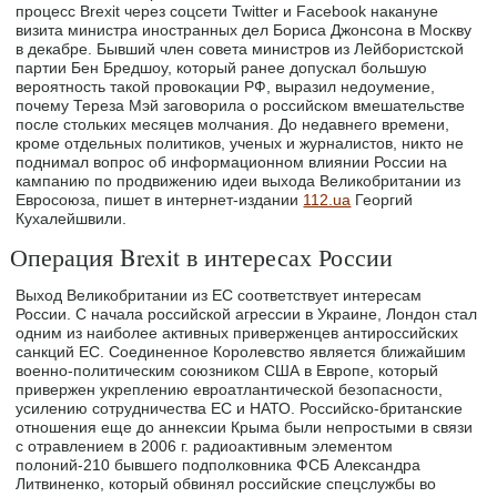
процесс Brexit через соцсети Twitter и Facebook накануне
визита министра иностранных дел Бориса Джонсона в Москву
в декабре. Бывший член совета министров из Лейбористской
партии Бен Бредшоу, который ранее допускал большую
вероятность такой провокации РФ, выразил недоумение,
почему Тереза Мэй заговорила о российском вмешательстве
после стольких месяцев молчания. До недавнего времени,
кроме отдельных политиков, ученых и журналистов, никто не
поднимал вопрос об информационном влиянии России на
кампанию по продвижению идеи выхода Великобритании из
Евросоюза, пишет в интернет-издании
112.ua
Георгий
Кухалейшвили.
Операция Brexit в интересах России
Выход Великобритании из ЕС соответствует интересам
России. С начала российской агрессии в Украине, Лондон стал
одним из наиболее активных приверженцев антироссийских
санкций ЕС. Соединенное Королевство является ближайшим
военно-политическим союзником США в Европе, который
привержен укреплению евроатлантической безопасности,
усилению сотрудничества ЕС и НАТО. Российско-британские
отношения еще до аннексии Крыма были непростыми в связи
с отравлением в 2006 г. радиоактивным элементом
полоний-210 бывшего подполковника ФСБ Александра
Литвиненко, который обвинял российские спецслужбы во