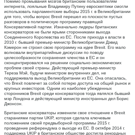
Помимо промывания мозгов британским пользователям
интернета, лояльные Владимиру Путину евроскептики смогли
использовать парламентские выборы 2015 г. в Великобритании
для того, чтобы вопрос Brexit перешел из плоскости пустых
разговоров в политическую программу правящей
Консервативной партии. Изначально лидеры британских
консерваторов не были ярыми сторонниками выхода
Соединенного Королевства из ЕС. После прихода к власти в
2010 г. бывший премьер-министр Великобритании Дэвид
Кэмерон не строил свою программу на идее Brexit. Его мало
волновали внутрипартийные дискуссии по поводу
целесообразности сохранения членства в ЕС и он
сконцентрировался на решении социально-экономических
проблем своей страны. Действующий премьер-министр
Тереза Мэй, будучи министром внутренних дел, не
поддерживала выход Великобритании из ЕС. Она опасалась,
что Brexit повлечет за собой потерю доступа на общий рынок и
крупных инвесторов. Одним из наиболее убежденных
сторонников Brexit среди консерваторов тогда являлся бывший
мэр Лондона и действующий министр иностранных дел Борис
Джонсон.
Британские консерваторы изменили свое отношение к Brexit
стараниями партии UKIP, которая сделала ключевым
положением своей предвыборной программы 2015 г.
проведение референдума о выходе из ЕС. В октябре 2014 г.
поддержка UKIP в британском обществе достигла рекордных