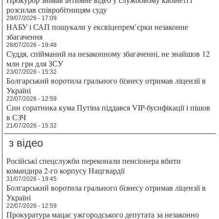
розсилав співробітницям суду
29/07/2026 - 17:09
НАБУ і САП пошукали у ексвіцепрем’єрки незаконне
збагачення
28/07/2026 - 19:48
Суддя, спійманий на незаконному збагаченні, не знайшов 12
млн грн для ЗСУ
23/07/2026 - 15:32
Болгарський воротила грального бізнесу отримав ліцензії в
Україні
22/07/2026 - 12:59
Син соратника кума Путіна піддався VIP-бусифікації і пішов
в СЗЧ
21/07/2026 - 15:32
з відео
Російські спецслужби переконали пенсіонера вбити
командира 2-го корпусу Нацгвардії
31/07/2026 - 19:45
Болгарський воротила грального бізнесу отримав ліцензії в
Україні
22/07/2026 - 12:59
Прокуратура мацає ужгородського депутата за незаконно