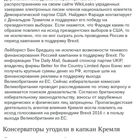
распространению на своем сайте WikiLeaks украденных
хакерами электронных писем членов национального комитета
Демократической партии США. Найджел Фарадж контактирует
с Дональдом Трампом и поддержал его победу на
президентских выборах. Если окажется, что Фарадж каким-то
образом повлиял на исход президентских выборов в США, то
не исключено, что он мог сыграть роль проводника России в
период кампании в поддержку Brexit.
Лейборист Бен Бредшоу не исключал возможности теневого
финансирования Россией кампании в поддержку Brexit. По
информации The Daily Mail, бывший спонсор партии UKIP,
владелец фирмы Better for the Country Limited Арон Бэнкс мог
получать крупные суммы денег из РФ, которые шли на
финансирование рекламы в поддержку выхода
Великобритании из ЕС. Сейчас избирательная комиссия
Великобритании проводит расследование по этому вопросу и
занимается поиском доказательств. Согласно британскому
избирательному законодательству, взносы от зарубежных
юридических и физических лиц запрещены. Пропагандистская
деятельность агентов влияния Кремля могла повлиять на
исход голосования на референдуме Brexit 2016 г. в пользу
выхода Великобритании из ЕС.
Консерваторы угодили в капкан Кремля