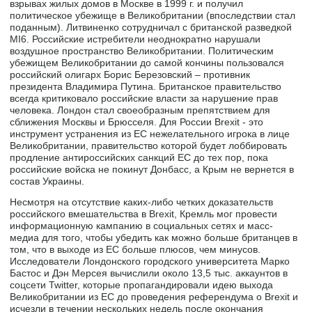
взрывах жилых домов в Москве в 1999 г. и получил
политическое убежище в Великобритании (впоследствии стал
поданным). Литвиненко сотрудничал с британской разведкой
MI6. Российские истребители неоднократно нарушали
воздушное пространство Великобритании. Политическим
убежищем Великобритании до самой кончины пользовался
российский олигарх Борис Березовский – противник
президента Владимира Путина. Британское правительство
всегда критиковало российские власти за нарушение прав
человека. Лондон стал своеобразным препятствием для
сближения Москвы и Брюсселя. Для России Brexit - это
инструмент устранения из ЕС нежелательного игрока в лице
Великобритании, правительство которой будет лоббировать
продление антироссийских санкций ЕС до тех пор, пока
российские войска не покинут Донбасс, а Крым не вернется в
состав Украины.
Несмотря на отсутствие каких-либо четких доказательств
российского вмешательства в Brexit, Кремль мог провести
информационную кампанию в социальных сетях и масс-
медиа для того, чтобы убедить как можно больше британцев в
том, что в выходе из ЕС больше плюсов, чем минусов.
Исследователи Лондонского городского университета Марко
Бастос и Дэн Мерсея вычислили около 13,5 тыс. аккаунтов в
соцсети Twitter, которые пропагандировали идею выхода
Великобритании из ЕС до проведения референдума о Brexit и
исчезли в течении нескольких недель после окончания