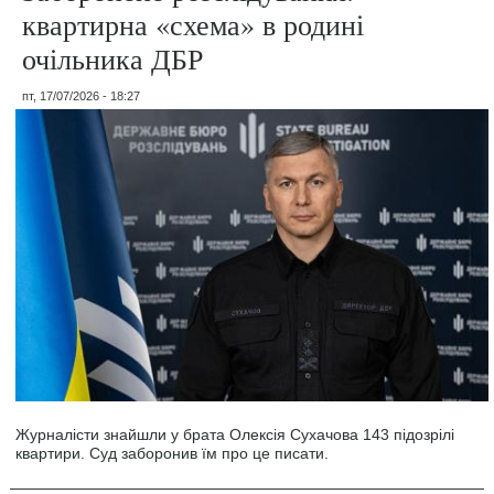
квартирна «схема» в родині
очільника ДБР
пт, 17/07/2026 - 18:27
Журналісти знайшли у брата Олексія Сухачова 143 підозрілі
квартири. Суд заборонив їм про це писати.