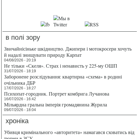
в полі зору
Звичайнісіньке шкідництво. Джипери і мотокросери хочуть
й надалі знищувати природу Карпат
04/08/2026 - 20:19
Не тільки «Скеля». Страх і ненависть у 225-му ОШП
31/07/2026 - 18:19
Заборонене розслідування: квартирна «схема» в родині
очільника ДБР
17/07/2026 - 18:27
Психопат-городник. Портрет комбрига Лучанова
16/07/2026 - 16:42
Мільярдна гральна імперія громадянина Журила
09/07/2026 - 18:04
хроніка
Убивця кримінального «авторитета» намагався сховатись від
тюрми в ЗСУ