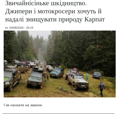
Звичайнісіньке шкідництво.
Джипери і мотокросери хочуть й
надалі знищувати природу Карпат
вт, 04/08/2026 - 20:19
І їм начхати на закони.