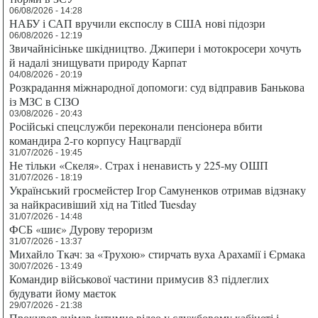
06/08/2026 - 14:28
НАБУ і САП вручили експослу в США нові підозри
06/08/2026 - 12:19
Звичайнісіньке шкідництво. Джипери і мотокросери хочуть
й надалі знищувати природу Карпат
04/08/2026 - 20:19
Розкрадання міжнародної допомоги: суд відправив Банькова
із МЗС в СІЗО
03/08/2026 - 20:43
Російські спецслужби переконали пенсіонера вбити
командира 2-го корпусу Нацгвардії
31/07/2026 - 19:45
Не тільки «Скеля». Страх і ненависть у 225-му ОШП
31/07/2026 - 18:19
Український гросмейстер Ігор Самуненков отримав відзнаку
за найкрасивіший хід на Titled Tuesday
31/07/2026 - 14:48
ФСБ «шиє» Дурову тероризм
31/07/2026 - 13:37
Михайло Ткач: за «Трухою» стирчать вуха Арахамії і Єрмака
30/07/2026 - 13:49
Командир військової частини примусив 83 підлеглих
будувати йому маєток
29/07/2026 - 21:38
Прокурор знімав інтимне відео у службовому кабінеті і