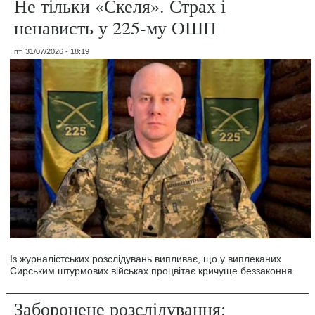
Не тільки «Скеля». Страх і
ненависть у 225-му ОШП
пт, 31/07/2026 - 18:19
Із журналістських розслідувань випливає, що у виплеканих
Сирським штурмових військах процвітає кричуще беззаконня.
Заборонене розслідування: