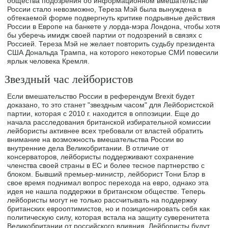
общества подозрения об информационном вмешательстве
России стало невозможно, Тереза Мэй была вынуждена в
обтекаемой форме подвергнуть критике подрывные действия
России в Европе на банкете у лорда-мэра Лондона, чтобы хотя
бы уберечь имидж своей партии от подозрений в связях с
Россией. Тереза Мэй не желает повторить судьбу президента
США Дональда Трампа, на которого некоторые СМИ повесили
ярлык человека Кремля.
Звездный час лейбористов
Если вмешательство России в референдум Brexit будет
доказано, то это станет "звездным часом" для Лейбористской
партии, которая с 2010 г. находится в оппозиции. Еще до
начала расследования британской избирательной комиссии
лейбористы активнее всех требовали от властей обратить
внимание на возможность вмешательства России во
внутренние дела Великобритании. В отличие от
консерваторов, лейбористы поддерживают сохранение
членства своей страны в ЕС и более тесное партнерство с
блоком. Бывший премьер-министр, лейборист Тони Блэр в
свое время поднимал вопрос перехода на евро, однако эта
идея не нашла поддержки в британском обществе. Теперь
лейбористы могут не только рассчитывать на поддержку
британских еврооптимистов, но и позиционировать себя как
политическую силу, которая встала на защиту суверенитета
Великобритании от российского влияния. Лейбористы будут