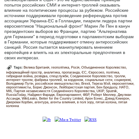
попыток российских СМИ и интернет-троллей оказывать
влияние на политические процессы за рубежом. Российские
источники поддерживали проведение референдума против
ассоциации Украина-ЕС в Голландии, пиарили лидера партии
евроскептиков "Национальный фронт" Марин Ле Пен в канун
президентских выборов во Франции, партию "Альтернатива
для Германии" в период подготовки к парламентским выборам
в Германии, которые поддерживают отмену антироссийских
санкций. Россия пытается манипулировать мнением
европейцев и влиять на их электоральные предпочтения в
своих интересах.
Tags:
Велика Британія
геополітика
Росія
Объединенное Королевство
інформаційний простір
аналитика
пропаганда
ЄС
Євросоюз
політика
гибридная война
розвідка
спецслужби
Соединенное Королевство
тролли
интернет-тролли
фабрика троллей
за кордоном
социальные сети
соцмережі
Володимир Путін
российское вмешательство
Brexit
Тереза Мэй
евроскептики
еврооптимисты
Борис Джонсон
Лейбористская партия
Бен Бредшоу
НАТО
MI6
Партия независимостя Соединённого Королевства
UKIP
Sputnik
RussiaToday
Найджел Фарадж
Европарламент
ФБР
Роберт Мюллер
Джулиан
Ассандж
WikiLeaks
Better for the Country Limited
Арон Бэнкс
Дэвид Кэмерон
Джереми Корбин
агентура
агенты влияния
в полі зору
пятая колона
пятая
колонна