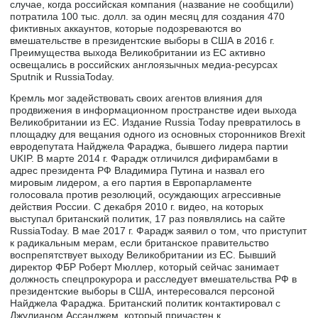
случае, когда российская компания (название не сообщили)
потратила 100 тыс. долл. за один месяц для создания 470
фиктивных аккаунтов, которые подозреваются во
вмешательстве в президентские выборы в США в 2016 г.
Преимущества выхода Великобритании из ЕС активно
освещались в российских англоязычных медиа-ресурсах
Sputnik и RussiaToday.
Кремль мог задействовать своих агентов влияния для
продвижения в информационном пространстве идеи выхода
Великобритании из ЕС. Издание Russia Today превратилось в
площадку для вещания одного из основных сторонников Brexit
евродепутата Найджела Фараджа, бывшего лидера партии
UKIP. В марте 2014 г. Фарадж отличился дифирамбами в
адрес президента РФ Владимира Путина и назвал его
мировым лидером, а его партия в Европарламенте
голосовала против резолюций, осуждающих агрессивные
действия России. С декабря 2010 г. видео, на которых
выступал британский политик, 17 раз появлялись на сайте
RussiaToday. В мае 2017 г. Фарадж заявил о том, что приступит
к радикальным мерам, если британское правительство
воспрепятствует выходу Великобритании из ЕС. Бывший
директор ФБР Роберт Мюллер, который сейчас занимает
должность спецпрокурора и расследует вмешательства РФ в
президентские выборы в США, интересовался персоной
Найджела Фараджа. Британский политик контактировал с
Джулианом Ассанджем, который причастен к