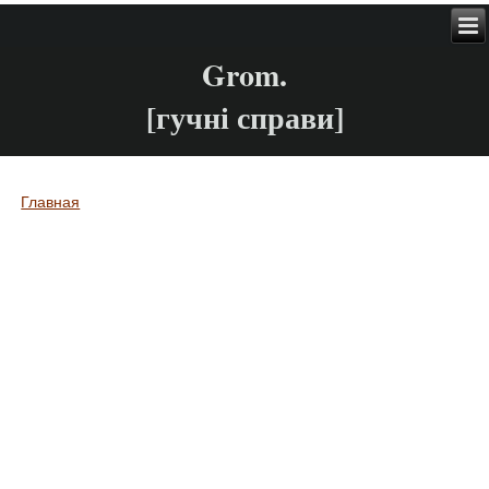
Grom.
[гучні справи]
Главная
Вы здесь