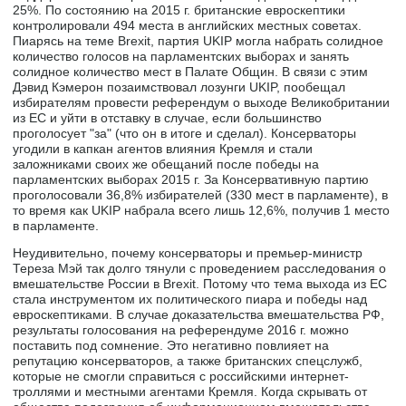
25%. По состоянию на 2015 г. британские евроскептики
контролировали 494 места в английских местных советах.
Пиарясь на теме Brexit, партия UKIP могла набрать солидное
количество голосов на парламентских выборах и занять
солидное количество мест в Палате Общин. В связи с этим
Дэвид Кэмерон позаимствовал лозунги UKIP, пообещал
избирателям провести референдум о выходе Великобритании
из ЕС и уйти в отставку в случае, если большинство
проголосует "за" (что он в итоге и сделал). Консерваторы
угодили в капкан агентов влияния Кремля и стали
заложниками своих же обещаний после победы на
парламентских выборах 2015 г. За Консервативную партию
проголосовали 36,8% избирателей (330 мест в парламенте), в
то время как UKIP набрала всего лишь 12,6%, получив 1 место
в парламенте.
Неудивительно, почему консерваторы и премьер-министр
Тереза Мэй так долго тянули с проведением расследования о
вмешательстве России в Brexit. Потому что тема выхода из ЕС
стала инструментом их политического пиара и победы над
евроскептиками. В случае доказательства вмешательства РФ,
результаты голосования на референдуме 2016 г. можно
поставить под сомнение. Это негативно повлияет на
репутацию консерваторов, а также британских спецслужб,
которые не смогли справиться с российскими интернет-
троллями и местными агентами Кремля. Когда скрывать от