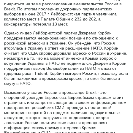
пиариться на теме расследования вмешательства России в
Brexit. По итогам последних досрочных парламентских
выборов в июне 2017 г. Лейбористская партия увеличила
количество мест в Палате Общин с 232 до 262, а
консерваторы потеряли 13 мест.
Однако лидер Лейбористской партии Джереми Корбин
придерживается неоднозначной позиции по отношению к
российской агрессии в Украине. Он убеждён, что Россия
вторглась в Украину в ответ на расширение НАТО. Корбин
считает, что США спровоцировали агрессию России в Украине,
несмотря на то, что на момент аннексии Крыма вопрос о
вступлении Украины в НАТО не поднимался. Джереми Корбин
поддерживает выход Великобритании из НАТО и отказ от
ядерных ракет Trident. Корбин выгоден России, поскольку если
бы он находился в премьерском кресле, то смог бы внести
смуту в НАТО.
Возможное участие России в пропаганде Brexit - это
очередной урок для Евросоюза. Европейским странам стоит
ограничить или запретить вещание в своем информационном
пространстве российских СМИ, проводить постоянный
мониторинг соцсетей на предмет наличия подозрительных
аккаунтов, которые накручивают подписчиков, пиарят
лояльные России политические силы и преподносят
информацию сквозь призму интересов Кремля.
Великобритания и США - это не единственные примеры