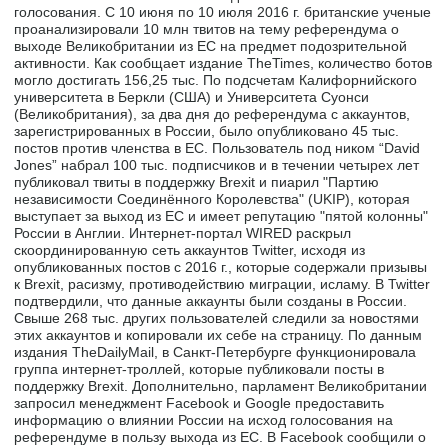
голосования. С 10 июня по 10 июля 2016 г. британские ученые
проанализировали 10 млн твитов на тему референдума о
выходе Великобритании из ЕС на предмет подозрительной
активности. Как сообщает издание TheTimes, количество ботов
могло достигать 156,25 тыс. По подсчетам Калифорнийского
университета в Беркли (США) и Университета Суонси
(Великобритания), за два дня до референдума с аккаунтов,
зарегистрированных в России, было опубликовано 45 тыс.
постов против членства в ЕС. Пользователь под ником “David
Jones” набрал 100 тыс. подписчиков и в течении четырех лет
публиковал твиты в поддержку Brexit и пиарил "Партию
независимости Соединённого Королевства" (UKIP), которая
выступает за выход из ЕС и имеет репутацию "пятой колонны"
России в Англии. Интернет-портал WIRED раскрыл
скоординированную сеть аккаунтов Twitter, исходя из
опубликованных постов с 2016 г., которые содержали призывы
к Brexit, расизму, противодействию миграции, исламу. В Twitter
подтвердили, что данные аккаунты были созданы в России.
Свыше 268 тыс. других пользователей следили за новостями
этих аккаунтов и копировали их себе на страницу. По данным
издания TheDailyMail, в Санкт-Петербурге функционировала
группа интернет-троллей, которые публиковали посты в
поддержку Brexit. Дополнительно, парламент Великобритании
запросил менеджмент Facebook и Google предоставить
информацию о влиянии России на исход голосования на
референдуме в пользу выхода из ЕС. В Facebook сообщили о