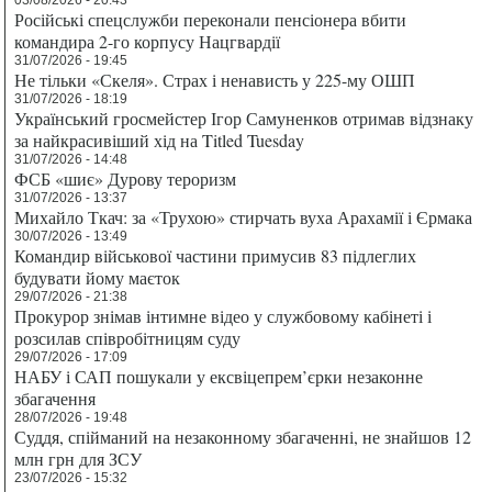
Російські спецслужби переконали пенсіонера вбити
командира 2-го корпусу Нацгвардії
31/07/2026 - 19:45
Не тільки «Скеля». Страх і ненависть у 225-му ОШП
31/07/2026 - 18:19
Український гросмейстер Ігор Самуненков отримав відзнаку
за найкрасивіший хід на Titled Tuesday
31/07/2026 - 14:48
ФСБ «шиє» Дурову тероризм
31/07/2026 - 13:37
Михайло Ткач: за «Трухою» стирчать вуха Арахамії і Єрмака
30/07/2026 - 13:49
Командир військової частини примусив 83 підлеглих
будувати йому маєток
29/07/2026 - 21:38
Прокурор знімав інтимне відео у службовому кабінеті і
розсилав співробітницям суду
29/07/2026 - 17:09
НАБУ і САП пошукали у ексвіцепрем’єрки незаконне
збагачення
28/07/2026 - 19:48
Суддя, спійманий на незаконному збагаченні, не знайшов 12
млн грн для ЗСУ
23/07/2026 - 15:32