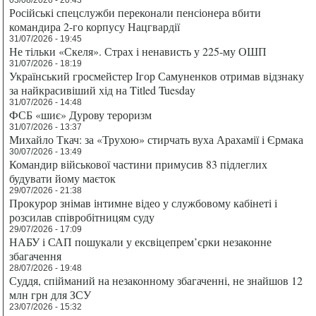
Російські спецслужби переконали пенсіонера вбити
командира 2-го корпусу Нацгвардії
31/07/2026 - 19:45
Не тільки «Скеля». Страх і ненависть у 225-му ОШП
31/07/2026 - 18:19
Український гросмейстер Ігор Самуненков отримав відзнаку
за найкрасивіший хід на Titled Tuesday
31/07/2026 - 14:48
ФСБ «шиє» Дурову тероризм
31/07/2026 - 13:37
Михайло Ткач: за «Трухою» стирчать вуха Арахамії і Єрмака
30/07/2026 - 13:49
Командир військової частини примусив 83 підлеглих
будувати йому маєток
29/07/2026 - 21:38
Прокурор знімав інтимне відео у службовому кабінеті і
розсилав співробітницям суду
29/07/2026 - 17:09
НАБУ і САП пошукали у ексвіцепрем’єрки незаконне
збагачення
28/07/2026 - 19:48
Суддя, спійманий на незаконному збагаченні, не знайшов 12
млн грн для ЗСУ
23/07/2026 - 15:32