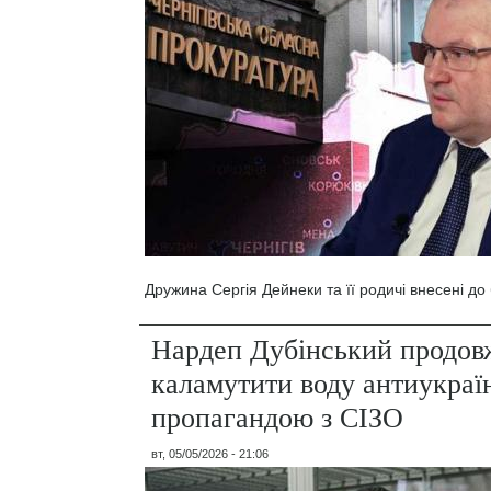
Дружина Сергія Дейнеки та її родичі внесені д
Нардеп Дубінський продов
каламутити воду антиукраї
пропагандою з СІЗО
вт, 05/05/2026 - 21:06