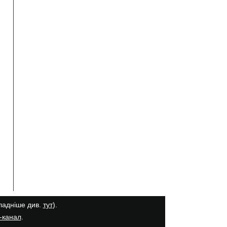
кладніше див.
тут
).
-канал
.