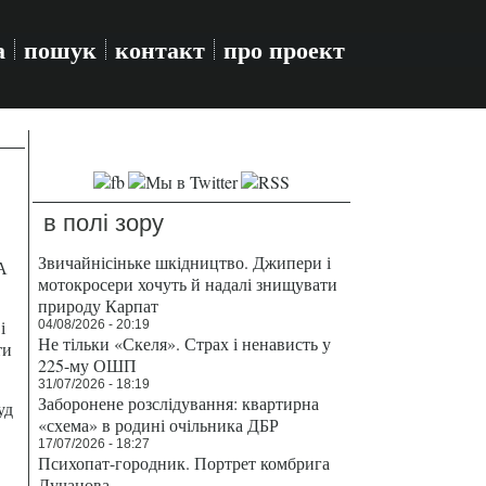
а
пошук
контакт
про проект
в полі зору
Звичайнісіньке шкідництво. Джипери і
А
мотокросери хочуть й надалі знищувати
природу Карпат
і
04/08/2026 - 20:19
Не тільки «Скеля». Страх і ненависть у
ти
225-му ОШП
31/07/2026 - 18:19
Заборонене розслідування: квартирна
уд
«схема» в родині очільника ДБР
17/07/2026 - 18:27
Психопат-городник. Портрет комбрига
Лучанова