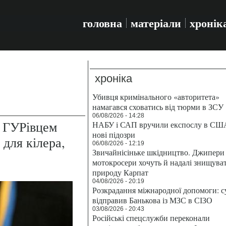
головна
матеріали
хронік
хроніка
Убивця кримінального «авторитета»
намагався сховатись від тюрми в ЗСУ
06/08/2026 - 14:28
а ГУРівцем
НАБУ і САП вручили експослу в СШ
нові підозри
для кілера,
06/08/2026 - 12:19
Звичайнісіньке шкідництво. Джипери 
мотокросери хочуть й надалі знищува
природу Карпат
04/08/2026 - 20:19
Розкрадання міжнародної допомоги: с
відправив Банькова із МЗС в СІЗО
03/08/2026 - 20:43
Російські спецслужби переконали