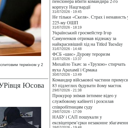
пенсіонера вбити командира 2-го
корпусу Нацгвардії
31/07/2026 - 19:45
Не тільки «Скеля». Страх і ненависть 
225-му ОШП
31/07/2026 - 18:19
Український гросмейстер Ігор
Самуненков отримав відзнаку за
найкрасивіший хід на Titled Tuesday
31/07/2026 - 14:48
ФСБ «шиє» Дурову тероризм
31/07/2026 - 13:37
Михайло Ткач: за «Трухою» стирчать
іспитовим терміном у 2
вуха Арахамії і Єрмака
30/07/2026 - 13:49
Командир військової частини примус
ГУРівця Юсова
83 підлеглих будувати йому маєток
29/07/2026 - 21:38
Прокурор знімав інтимне відео у
службовому кабінеті і розсилав
співробітницям суду
29/07/2026 - 17:09
НАБУ і САП пошукали у
ексвіцепрем’єрки незаконне збагаченн
28/07/2026 - 19:48