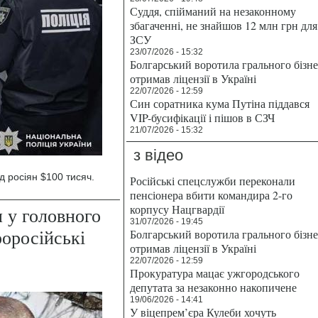
Суддя, спійманий на незаконному
збагаченні, не знайшов 12 млн грн для
ЗСУ
23/07/2026 - 15:32
Болгарський воротила грального бізн
отримав ліцензії в Україні
22/07/2026 - 12:59
Син соратника кума Путіна піддався
VIP-бусифікації і пішов в СЗЧ
21/07/2026 - 15:32
з відео
д росіян $100 тисяч.
Російські спецслужби переконали
пенсіонера вбити командира 2-го
корпусу Нацгвардії
 у головного
31/07/2026 - 19:45
оросійські
Болгарський воротила грального бізн
отримав ліцензії в Україні
22/07/2026 - 12:59
Прокуратура мацає ужгородського
депутата за незаконно накопичене
19/06/2026 - 14:41
У віцепрем’єра Кулеби хочуть