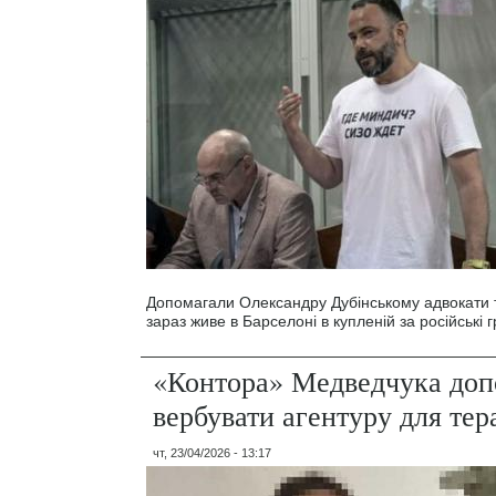
Допомагали Олександру Дубінському адвокати т
зараз живе в Барселоні в купленій за російські г
«Контора» Медведчука до
вербувати агентуру для тера
чт, 23/04/2026 - 13:17