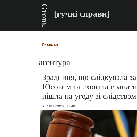
Grom.
[гучні справи]
Главная
Вы здесь
агентура
Зрадниця, що слідкувала з
Юсовим та сховала гранати 
пішла на угоду зі слідством
чт, 18/06/2026 - 17:40