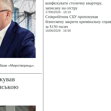
конфіскувати столичну квартиру,
записану на сестру
17/06/2026 - 18:19
Співробітник СБУ пропонував
бізнесмену закрити кримінальну спра
за $150 тисяч
16/06/2026 - 16:56
о бази «Миротворець».
жував
нською