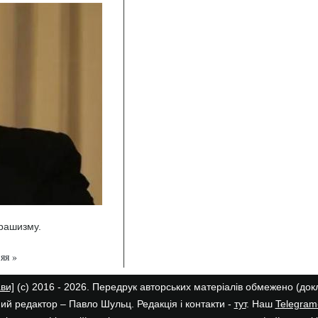
 рашизму.
яя »
ави]
(с) 2016 - 2026. Передрук авторських матеріалів обмежено (до
ий редактор – Павло Шульц. Редакція і контакти -
тут
. Наш
Telegram