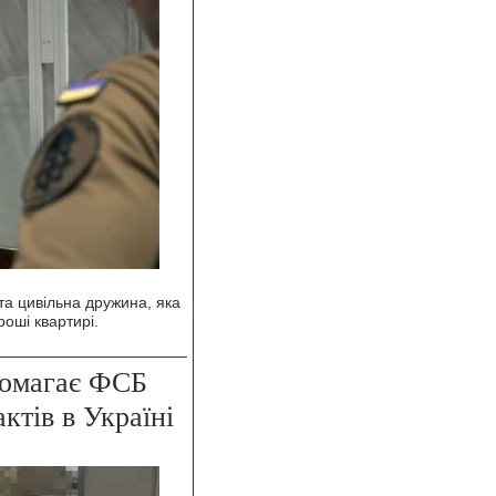
а цивільна дружина, яка
роші квартирі.
помагає ФСБ
ктів в Україні