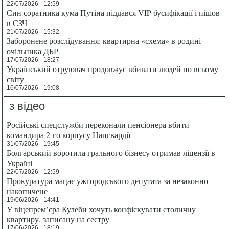
22/07/2026 - 12:59
Син соратника кума Путіна піддався VIP-бусифікації і пішов
в СЗЧ
21/07/2026 - 15:32
Заборонене розслідування: квартирна «схема» в родині
очільника ДБР
17/07/2026 - 18:27
Український отруювач продовжує вбивати людей по всьому
світу
16/07/2026 - 19:08
з відео
Російські спецслужби переконали пенсіонера вбити
командира 2-го корпусу Нацгвардії
31/07/2026 - 19:45
Болгарський воротила грального бізнесу отримав ліцензії в
Україні
22/07/2026 - 12:59
Прокуратура мацає ужгородського депутата за незаконно
накопичене
19/06/2026 - 14:41
У віцепрем’єра Кулеби хочуть конфіскувати столичну
квартиру, записану на сестру
17/06/2026 - 18:19