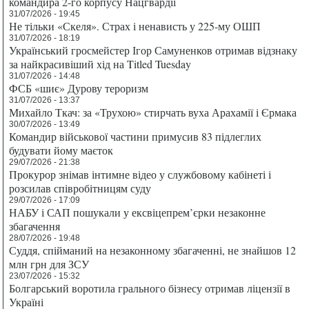
командира 2-го корпусу Нацгвардії
31/07/2026 - 19:45
Не тільки «Скеля». Страх і ненависть у 225-му ОШП
31/07/2026 - 18:19
Український гросмейстер Ігор Самуненков отримав відзнаку
за найкрасивіший хід на Titled Tuesday
31/07/2026 - 14:48
ФСБ «шиє» Дурову тероризм
31/07/2026 - 13:37
Михайло Ткач: за «Трухою» стирчать вуха Арахамії і Єрмака
30/07/2026 - 13:49
Командир військової частини примусив 83 підлеглих
будувати йому маєток
29/07/2026 - 21:38
Прокурор знімав інтимне відео у службовому кабінеті і
розсилав співробітницям суду
29/07/2026 - 17:09
НАБУ і САП пошукали у ексвіцепрем’єрки незаконне
збагачення
28/07/2026 - 19:48
Суддя, спійманий на незаконному збагаченні, не знайшов 12
млн грн для ЗСУ
23/07/2026 - 15:32
Болгарський воротила грального бізнесу отримав ліцензії в
Україні