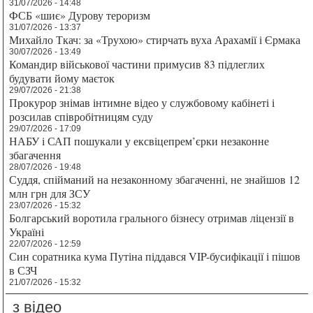
31/07/2026 - 14:48
ФСБ «шиє» Дурову тероризм
31/07/2026 - 13:37
Михайло Ткач: за «Трухою» стирчать вуха Арахамії і Єрмака
30/07/2026 - 13:49
Командир військової частини примусив 83 підлеглих
будувати йому маєток
29/07/2026 - 21:38
Прокурор знімав інтимне відео у службовому кабінеті і
розсилав співробітницям суду
29/07/2026 - 17:09
НАБУ і САП пошукали у ексвіцепрем’єрки незаконне
збагачення
28/07/2026 - 19:48
Суддя, спійманий на незаконному збагаченні, не знайшов 12
млн грн для ЗСУ
23/07/2026 - 15:32
Болгарський воротила грального бізнесу отримав ліцензії в
Україні
22/07/2026 - 12:59
Син соратника кума Путіна піддався VIP-бусифікації і пішов
в СЗЧ
21/07/2026 - 15:32
з відео