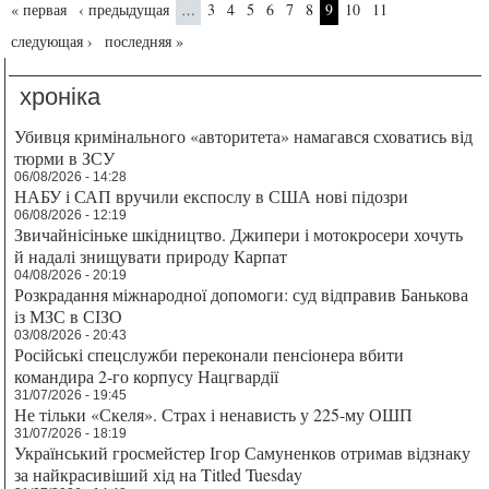
Страницы
« первая
‹ предыдущая
3
4
5
6
7
8
9
10
11
…
следующая ›
последняя »
хроніка
Убивця кримінального «авторитета» намагався сховатись від
тюрми в ЗСУ
06/08/2026 - 14:28
НАБУ і САП вручили експослу в США нові підозри
06/08/2026 - 12:19
Звичайнісіньке шкідництво. Джипери і мотокросери хочуть
й надалі знищувати природу Карпат
04/08/2026 - 20:19
Розкрадання міжнародної допомоги: суд відправив Банькова
із МЗС в СІЗО
03/08/2026 - 20:43
Російські спецслужби переконали пенсіонера вбити
командира 2-го корпусу Нацгвардії
31/07/2026 - 19:45
Не тільки «Скеля». Страх і ненависть у 225-му ОШП
31/07/2026 - 18:19
Український гросмейстер Ігор Самуненков отримав відзнаку
за найкрасивіший хід на Titled Tuesday