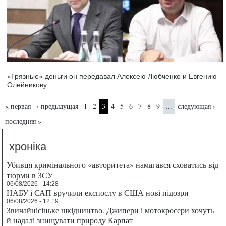
«Грязные» деньги он передавал Алексею Любченко и Евгению
Олейникову.
Страницы
« первая
‹ предыдущая
1
2
3
4
5
6
7
8
9
следующая ›
…
последняя »
хроніка
Убивця кримінального «авторитета» намагався сховатись від
тюрми в ЗСУ
06/08/2026 - 14:28
НАБУ і САП вручили експослу в США нові підозри
06/08/2026 - 12:19
Звичайнісіньке шкідництво. Джипери і мотокросери хочуть
й надалі знищувати природу Карпат