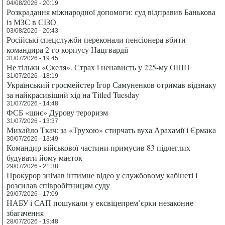
04/08/2026 - 20:19
Розкрадання міжнародної допомоги: суд відправив Банькова
із МЗС в СІЗО
03/08/2026 - 20:43
Російські спецслужби переконали пенсіонера вбити
командира 2-го корпусу Нацгвардії
31/07/2026 - 19:45
Не тільки «Скеля». Страх і ненависть у 225-му ОШП
31/07/2026 - 18:19
Український гросмейстер Ігор Самуненков отримав відзнаку
за найкрасивіший хід на Titled Tuesday
31/07/2026 - 14:48
ФСБ «шиє» Дурову тероризм
31/07/2026 - 13:37
Михайло Ткач: за «Трухою» стирчать вуха Арахамії і Єрмака
30/07/2026 - 13:49
Командир військової частини примусив 83 підлеглих
будувати йому маєток
29/07/2026 - 21:38
Прокурор знімав інтимне відео у службовому кабінеті і
розсилав співробітницям суду
29/07/2026 - 17:09
НАБУ і САП пошукали у ексвіцепрем’єрки незаконне
збагачення
28/07/2026 - 19:48