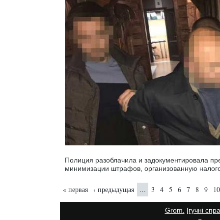
Полиция разоблачила и задокументировала пр
минимизации штрафов, организованную налогов
Страницы
« первая
‹ предыдущая
3
4
5
6
7
8
9
10
…
Grom.
[гучні спр