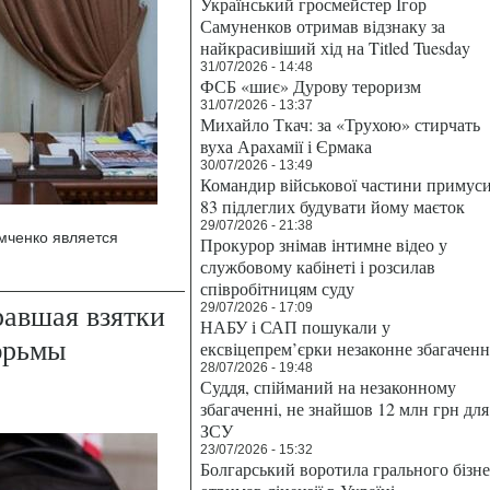
Український гросмейстер Ігор
Самуненков отримав відзнаку за
найкрасивіший хід на Titled Tuesday
31/07/2026 - 14:48
ФСБ «шиє» Дурову тероризм
31/07/2026 - 13:37
Михайло Ткач: за «Трухою» стирчать
вуха Арахамії і Єрмака
30/07/2026 - 13:49
Командир військової частини примус
83 підлеглих будувати йому маєток
29/07/2026 - 21:38
мченко является
Прокурор знімав інтимне відео у
службовому кабінеті і розсилав
співробітницям суду
равшая взятки
29/07/2026 - 17:09
НАБУ і САП пошукали у
тюрьмы
ексвіцепрем’єрки незаконне збагаченн
28/07/2026 - 19:48
Суддя, спійманий на незаконному
збагаченні, не знайшов 12 млн грн для
ЗСУ
23/07/2026 - 15:32
Болгарський воротила грального бізн