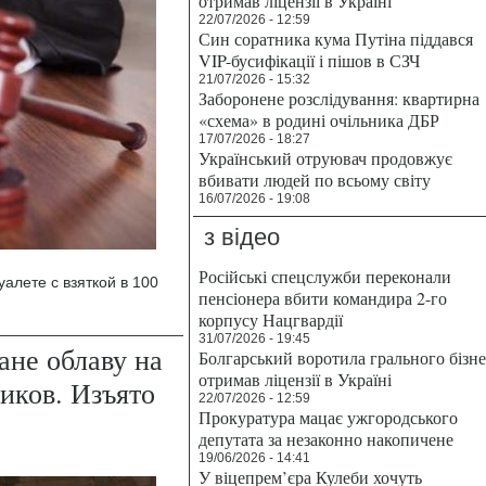
отримав ліцензії в Україні
22/07/2026 - 12:59
Син соратника кума Путіна піддався
VIP-бусифікації і пішов в СЗЧ
21/07/2026 - 15:32
Заборонене розслідування: квартирна
«схема» в родині очільника ДБР
17/07/2026 - 18:27
Український отруювач продовжує
вбивати людей по всьому світу
16/07/2026 - 19:08
з відео
Російські спецслужби переконали
алете с взяткой в 100
пенсіонера вбити командира 2-го
корпусу Нацгвардії
31/07/2026 - 19:45
ане облаву на
Болгарський воротила грального бізн
отримав ліцензії в Україні
иков. Изъято
22/07/2026 - 12:59
Прокуратура мацає ужгородського
депутата за незаконно накопичене
19/06/2026 - 14:41
У віцепрем’єра Кулеби хочуть