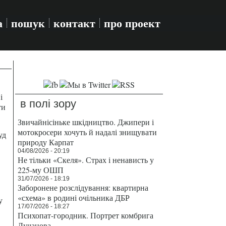
а
пошук
контакт
про проект
і
в полі зору
ти
Звичайнісіньке шкідництво. Джипери і
мотокросери хочуть й надалі знищувати
уд
природу Карпат
04/08/2026 - 20:19
Не тільки «Скеля». Страх і ненависть у
225-му ОШП
31/07/2026 - 18:19
Заборонене розслідування: квартирна
«схема» в родині очільника ДБР
у
17/07/2026 - 18:27
Психопат-городник. Портрет комбрига
Лучанова