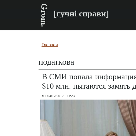
Grom.
[гучні справи]
Главная
Вы здесь
податкова
В СМИ попала информация 
$10 млн. пытаются замять 
пн, 04/12/2017 - 11:23