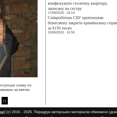
конфіскувати столичну квартиру,
записану на сестру
17/06/2026 - 18:19
Співробітник СБУ пропонував
бізнесмену закрити кримінальну спра
за $150 тисяч
16/06/2026 - 16:56
еступную схему по
иками за взятки.
11
ави]
(с) 2016 - 2026. Передрук авторських матеріалів обмежено (до