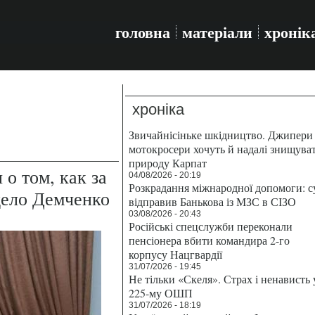
головна
матеріали
хронік
хроніка
Звичайнісіньке шкідництво. Джипери 
мотокросери хочуть й надалі знищува
природу Карпат
о том, как за
04/08/2026 - 20:19
Розкрадання міжнародної допомоги: с
дело Демченко
відправив Банькова із МЗС в СІЗО
03/08/2026 - 20:43
Російські спецслужби переконали
пенсіонера вбити командира 2-го
корпусу Нацгвардії
31/07/2026 - 19:45
Не тільки «Скеля». Страх і ненависть 
225-му ОШП
31/07/2026 - 18:19