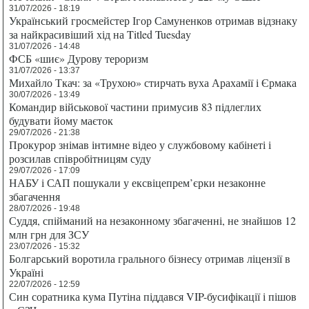
31/07/2026 - 18:19
Український гросмейстер Ігор Самуненков отримав відзнаку
за найкрасивіший хід на Titled Tuesday
31/07/2026 - 14:48
ФСБ «шиє» Дурову тероризм
31/07/2026 - 13:37
Михайло Ткач: за «Трухою» стирчать вуха Арахамії і Єрмака
30/07/2026 - 13:49
Командир військової частини примусив 83 підлеглих
будувати йому маєток
29/07/2026 - 21:38
Прокурор знімав інтимне відео у службовому кабінеті і
розсилав співробітницям суду
29/07/2026 - 17:09
НАБУ і САП пошукали у ексвіцепрем’єрки незаконне
збагачення
28/07/2026 - 19:48
Суддя, спійманий на незаконному збагаченні, не знайшов 12
млн грн для ЗСУ
23/07/2026 - 15:32
Болгарський воротила грального бізнесу отримав ліцензії в
Україні
22/07/2026 - 12:59
Син соратника кума Путіна піддався VIP-бусифікації і пішов