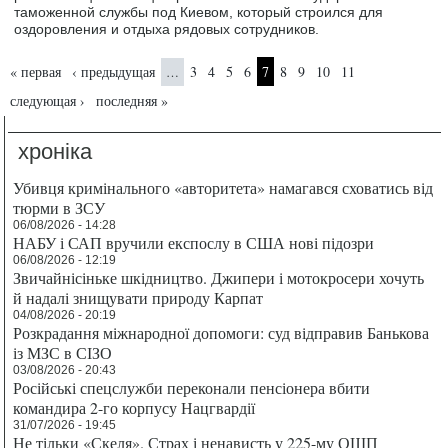
таможенной службы под Киевом, который строился для
оздоровления и отдыха рядовых сотрудников.
Страницы
« первая
‹ предыдущая
3
4
5
6
7
8
9
10
11
…
следующая ›
последняя »
хроніка
Убивця кримінального «авторитета» намагався сховатись від
тюрми в ЗСУ
06/08/2026 - 14:28
НАБУ і САП вручили експослу в США нові підозри
06/08/2026 - 12:19
Звичайнісіньке шкідництво. Джипери і мотокросери хочуть
й надалі знищувати природу Карпат
04/08/2026 - 20:19
Розкрадання міжнародної допомоги: суд відправив Банькова
із МЗС в СІЗО
03/08/2026 - 20:43
Російські спецслужби переконали пенсіонера вбити
командира 2-го корпусу Нацгвардії
31/07/2026 - 19:45
Не тільки «Скеля». Страх і ненависть у 225-му ОШП