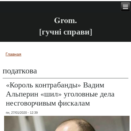
Grom.
[гучні справи]
Главная
Вы здесь
податкова
«Король контрабанды» Вадим
Альперин «шил» уголовные дела
несговорчивым фискалам
пн, 27/01/2020 - 12:39